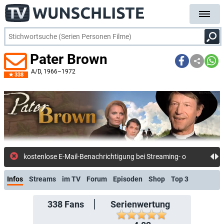
Pater Brown
A/D
, 1966–1972
338
kostenlose E-Mail-Benachrichtigung bei Streaming- oder TV-Start
Infos
Streams
im TV
Forum
Episoden
Shop
Top 3
338
Fans
Serienwertung