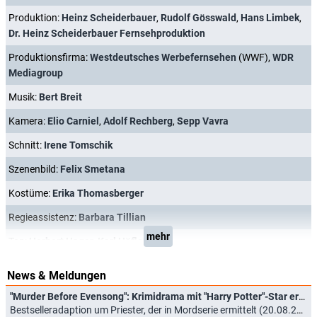
Produktion:
Heinz Scheiderbauer
,
Rudolf Gösswald
,
Hans Limbek
,
Dr. Heinz Scheiderbauer Fernsehproduktion
Produktionsfirma:
Westdeutsches Werbefernsehen
(WWF),
WDR
Mediagroup
Musik:
Bert Breit
Kamera:
Elio Carniel
,
Adolf Rechberg
,
Sepp Vavra
Schnitt:
Irene Tomschik
Szenenbild:
Felix Smetana
Kostüme:
Erika Thomasberger
Regieassistenz:
Barbara Tillian
mehr
Ton:
Herbert Hager
,
Karl Höfler
News & Meldungen
"Murder Before Evensong": Krimidrama mit "Harry Potter"-Star erhält Starttermin
Bestselleradaption um Priester, der in Mordserie ermittelt (20.08.2025)