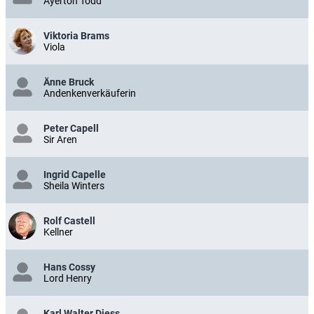
Ayerton Todd
Viktoria Brams
Viola
Änne Bruck
Andenkenverkäuferin
Peter Capell
Sir Aren
Ingrid Capelle
Sheila Winters
Rolf Castell
Kellner
Hans Cossy
Lord Henry
Karl Walter Diess