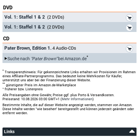
DVD
*
Vol. 1: Staffel 1 & 2
(2 DVDs)
*
Vol. 1: Staffel 1 & 2
(2 DVDs)
CD
*
Pater Brown, Edition 1.
4 Audio-CDs
*
Suche nach
"Pater Brown"
bei Amazon.de
*
Transparenzhinweis: Für gekennzeichnete Links erhalten wir Provisionen im Rahmen
eines Affiliate-Partnerprogramms. Das bedeutet keine Mehrkosten für Käufer,
unterstützt uns aber bei der Finanzierung dieser Website.
**
günstigster Preis im Amazon.de-Marketplace
¹ früherer bzw. Listenpreis
Alle Preisangaben ohne Gewähr, Preise ggf. plus Porto & Versandkosten.
Preisstand: 10.08.2026 03:00 GMT+1 (
Mehr Informationen
)
Bestimmte Inhalte, die auf dieser Website angezeigt werden, stammen von Amazon.
Diese Inhalte werden "wie besehen" bereitgestellt und können jederzeit geändert oder
entfernt werden.
Links