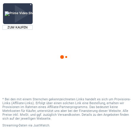
ZUM KAUFEN
* Bei den mit einem Sternchen gekennzeichneten Links handelt es sich um Provisions-
Links (Affiliate-Links). Erfolgt über einen solchen Link eine Bestellung, erhalten wir
Provisionen im Rahmen eines Affiliate-Partnerprogramms. Das bedeutet keine
Mehrkosten für Käufer, unterstützt uns aber bei der Finanzierung dieser Website. Alle
Preise inkl. MwSt. und ggf. zuzüglich Versandkosten. Details zu den Angeboten finden
sich auf der jeweiligen Webseite.
Streaming-Daten
via
JustWatch.