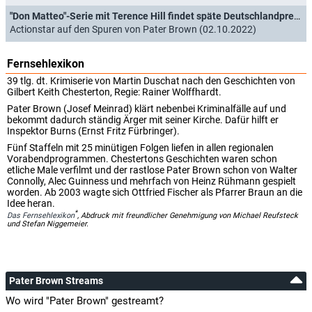
"Don Matteo"-Serie mit Terence Hill findet späte Deutschlandpremiere
Actionstar auf den Spuren von Pater Brown (02.10.2022)
Fernsehlexikon
39 tlg. dt. Krimiserie von Martin Duschat nach den Geschichten von
Gilbert Keith Chesterton, Regie: Rainer Wolffhardt.
Pater Brown (Josef Meinrad) klärt nebenbei Kriminalfälle auf und
bekommt dadurch ständig Ärger mit seiner Kirche. Dafür hilft er
Inspektor Burns (Ernst Fritz Fürbringer).
Fünf Staffeln mit 25 minütigen Folgen liefen in allen regionalen
Vorabendprogrammen. Chestertons Geschichten waren schon
etliche Male verfilmt und der rastlose Pater Brown schon von Walter
Connolly, Alec Guinness und mehrfach von Heinz Rühmann gespielt
worden. Ab 2003 wagte sich Ottfried Fischer als Pfarrer Braun an die
Idee heran.
*
Das Fernsehlexikon
, Abdruck mit freundlicher Genehmigung von Michael Reufsteck
und Stefan Niggemeier.
Pater Brown Streams
Wo wird "Pater Brown" gestreamt?