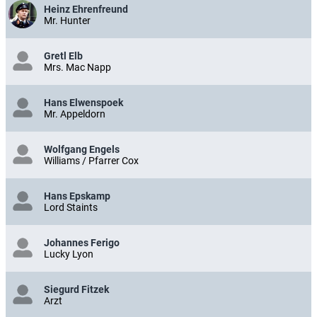
Heinz Ehrenfreund
Mr. Hunter
Gretl Elb
Mrs. Mac Napp
Hans Elwenspoek
Mr. Appeldorn
Wolfgang Engels
Williams / Pfarrer Cox
Hans Epskamp
Lord Staints
Johannes Ferigo
Lucky Lyon
Siegurd Fitzek
Arzt