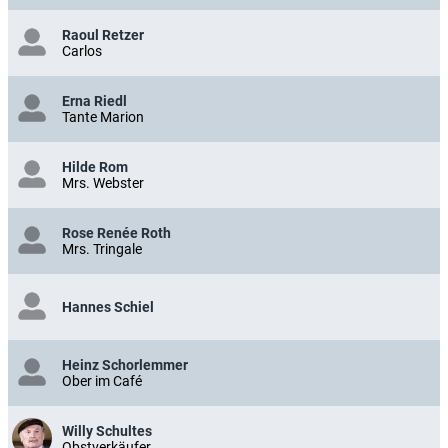
Raoul Retzer
Carlos
Erna Riedl
Tante Marion
Hilde Rom
Mrs. Webster
Rose Renée Roth
Mrs. Tringale
Hannes Schiel
Heinz Schorlemmer
Ober im Café
Willy Schultes
Obstverkäufer