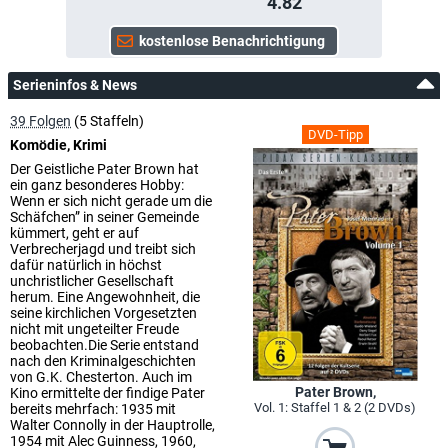
4.82
Serieninfos & News
39 Folgen
(5 Staffeln)
DVD-Tipp
Komödie, Krimi
Der Geistliche Pater Brown hat
ein ganz besonderes Hobby:
Wenn er sich nicht gerade um die
Schäfchen” in seiner Gemeinde
kümmert, geht er auf
Verbrecherjagd und treibt sich
dafür natürlich in höchst
unchristlicher Gesellschaft
herum. Eine Angewohnheit, die
seine kirchlichen Vorgesetzten
nicht mit ungeteilter Freude
beobachten.Die Serie entstand
nach den Kriminalgeschichten
von G.K. Chesterton. Auch im
Pater Brown,
Kino ermittelte der findige Pater
Vol. 1: Staffel 1 & 2 (2 DVDs)
bereits mehrfach: 1935 mit
Walter Connolly in der Hauptrolle,
1954 mit Alec Guinness, 1960,