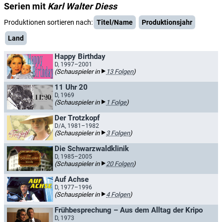
Serien mit
Karl Walter Diess
Produktionen sortieren nach:
Titel/Name
Produktionsjahr
Land
Happy Birthday
D, 1997–2001
(Schauspieler in
13 Folgen
)
11 Uhr 20
D, 1969
(Schauspieler in
1 Folge
)
Der Trotzkopf
D/A, 1981–1982
(Schauspieler in
3 Folgen
)
Die Schwarzwaldklinik
D, 1985–2005
(Schauspieler in
20 Folgen
)
Auf Achse
D, 1977–1996
(Schauspieler in
4 Folgen
)
Frühbesprechung – Aus dem Alltag der Kripo
D, 1973