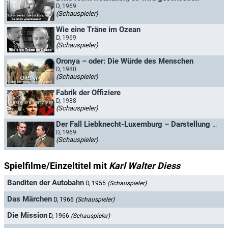
D, 1969
(Schauspieler)
Wie eine Träne im Ozean
D, 1969
(Schauspieler)
Oronya – oder: Die Würde des Menschen
D, 1980
(Schauspieler)
Fabrik der Offiziere
D, 1988
(Schauspieler)
Der Fall Liebknecht-Luxemburg – Darstellung eines Offiziers-Komplotts
D, 1969
(Schauspieler)
Spielfilme/Einzeltitel mit
Karl Walter Diess
Banditen der Autobahn
D, 1955
(Schauspieler)
Das Märchen
D, 1966
(Schauspieler)
Die Mission
D, 1966
(Schauspieler)