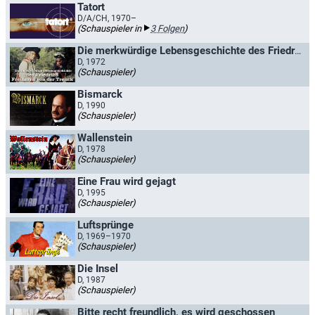
Tatort
D/A/CH, 1970–
(Schauspieler in
3 Folgen
)
Die merkwürdige Lebensgeschichte des Friedrich Freiherrn von der Trenck
D, 1972
(Schauspieler)
Bismarck
D, 1990
(Schauspieler)
Wallenstein
D, 1978
(Schauspieler)
Eine Frau wird gejagt
D, 1995
(Schauspieler)
Luftsprünge
D, 1969–1970
(Schauspieler)
Die Insel
D, 1987
(Schauspieler)
Bitte recht freundlich, es wird geschossen