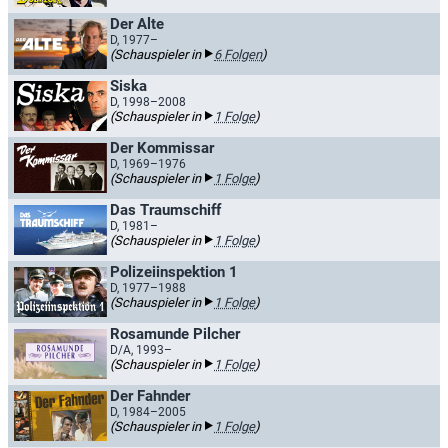
Der Alte
D, 1977–
(Schauspieler in
6 Folgen
)
Siska
D, 1998–2008
(Schauspieler in
1 Folge
)
Der Kommissar
D, 1969–1976
(Schauspieler in
1 Folge
)
Das Traumschiff
D, 1981–
(Schauspieler in
1 Folge
)
Polizeiinspektion 1
D, 1977–1988
(Schauspieler in
1 Folge
)
Rosamunde Pilcher
D/A, 1993–
(Schauspieler in
1 Folge
)
Der Fahnder
D, 1984–2005
(Schauspieler in
1 Folge
)