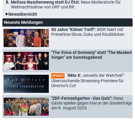
Melissa Naschenweng statt DJ Ötzi:
Neue Moderatorin für
Weihnachtsshow von ORF und BR
Newsübersicht
Neueste Meldungen
50 Jahre "Kölner Treff":
WDR feiert mit
Primetime-Show, Doku und Rückblicken
"The Voice of Germany" statt "The Masked
Singer" am Samstagabend
"Akte X:
Jenseits der Wahrheit":
UPDATE
Überraschende Streaming-Premiere für
Director's Cut
"ZDF-Fernsehgarten - Das Quiz":
Diese
Gäste spielen gegen Kiwi in der Sonderfolge
am 9. August 2026