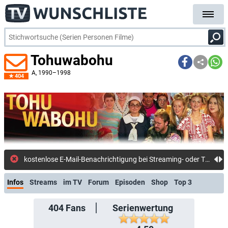
Tohuwabohu
A
, 1990–1998
404
kostenlose E-Mail-Benachrichtigung bei Streaming- oder TV-Start
Infos
Streams
im TV
Forum
Episoden
Shop
Top 3
404
Fans
Serienwertung