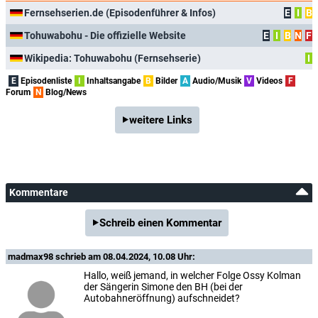
Fernsehserien.de (Episodenführer & Infos)
E
I
B
Tohuwabohu - Die offizielle Website
E
I
B
N
F
Wikipedia: Tohuwabohu (Fernsehserie)
I
E
Episodenliste
I
Inhaltsangabe
B
Bilder
A
Audio/Musik
V
Videos
F
Forum
N
Blog/News
weitere Links
Kommentare
Schreib einen Kommentar
madmax98
schrieb am 08.04.2024, 10.08 Uhr:
Hallo, weiß jemand, in welcher Folge Ossy Kolman
der Sängerin Simone den BH (bei der
Autobahneröffnung) aufschneidet?