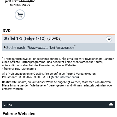
jetzt statt
EUR 34,01
¹
nur EUR 24,99
DVD
*
Staffel 1-3 (Folge 1-12)
(3 DVDs)
*
Suche nach
"Tohuwabohu"
bei Amazon.de
*
Transparenzhinweis: Für gekennzeichnete Links erhalten wir Provisionen im Rahmen
eines Affiliate-Partnerprogramms. Das bedeutet keine Mehrkosten für Käufer,
unterstützt uns aber bei der Finanzierung dieser Website.
¹ früherer bzw. Listenpreis
Alle Preisangaben ohne Gewähr, Preise ggf. plus Porto & Versandkosten.
Preisstand: 08.08.2026 03:00 GMT+1 (
Mehr Informationen
)
Bestimmte Inhalte, die auf dieser Website angezeigt werden, stammen von Amazon.
Diese Inhalte werden "wie besehen" bereitgestellt und können jederzeit geändert oder
entfernt werden.
Links
Externe Websites