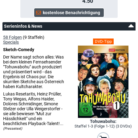
4.50
Serieninfos & News
58 Folgen
(9 Staffeln)
DVD-Tipp
Specials
Sketch-Comedy
Der Name sagt schon alles: Was
bei dem kleinen Fernsehsender
"Tohuwabohu" auch produziert
und präsentiert wird - das
Ergebnis ist Chaos pur. Die
skurrilen Sketche aus Österreich
haben Kultcharakter.
Lukas Resetarits, Heinz Prüller,
Tony Wegas, Alfons Haider,
Dolores Schmidinger, Simone
Stelzer oder Ulla Weigerstorfer -
sie alle bewiesen "Mut zur
Hässlichkeit" und ein
Tohuwabohu:
beachtliches Playback-Talent!...
Staffel 1-3 (Folge 1-12) (3 DVDs)
(Pressetext)