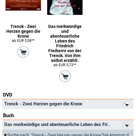
Trenck - Zwei
Das merkwürdige
Herzen gegen die
und
Krone
abenteuerliche
ab EUR 5,58**
Leben des
Friedrich
Freiherrn von der
Trenck. Von ihm
selbst erzählt.
ab EUR 5,73**
DVD
*
Trenck - Zwei Herzen gegen die Krone
Buch
*
Das merkwürdige und abenteuerliche Leben des Friedrich Freiherrn von der Trenck. Von ihm selbst erzählt.
*
Suche nach
"Trenck - Zwei Herzen gegen die Krone"
bei Amazon.de