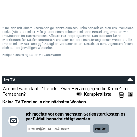
* Bei den mit einem Sternchen gekennzeichneten Links handelt es sich um Provisions-
Links (Affiliate-Links). Erfolgt über einen solchen Link eine Bestellung, erhalten wir
Provisionen im Rahmen eines Affiliate-Partnerprogramms. Das bedeutet keine
Mehrkosten für Käufer, unterstützt uns aber bei der Finanzierung dieser Website. Alle
Preise inkl. MwSt. und ggf. zuzüglich Versandkosten. Details zu den Angeboten finden
sich auf der jeweiligen Webseite.
Einige Streaming-Daten
via
JustWatch.
Im TV
Wo und wann läuft "Trenck - Zwei Herzen gegen die Krone" im
Fernsehen?
Komplettliste
Keine TV-Termine in den nächsten Wochen.
Ich möchte vor dem nächsten Serienstart kostenlos
per E-Mail benachrichtigt werden:
weiter