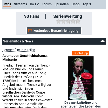
Infos
Streams
im TV
Forum
Episoden
Shop
Top 3
90
Fans
Serienwertung
Serieninfos & News
Fernsehfilm in 2 Teilen
Buch-Tipp
Abenteuer, Geschichtsdrama,
Miniserie
Friedrich Freiherr von der Trenck
lebt von Duellen und Frauen.
Eines Tages trifft er auf König
Friedich den Großen (1712-
1786)der ihm ein besseres
Angebot macht. Trenck willigt zu
und findet sich in der
preußischen Garde du Corpe
wieder. Am Hofe vom König
verliebt er sich in seine Schwester
Das merkwürdige und
Prinzessin Anna Amalia die
abenteuerliche Leben des
Lieblingsschwester. Doch das