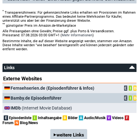
*
Transparenzhinweis: Für gekennzeichnete Links erhalten wir Provisionen im Rahmen
eines Affiliate-Partnerprogramms. Das bedeutet keine Mehrkosten für Käufer,
unterstützt uns aber bei der Finanzierung dieser Website.
**
günstigster Preis im Amazon.de-Marketplace
Alle Preisangaben ohne Gewähr, Preise ggf. plus Porto & Versandkosten.
Preisstand: 07.08.2026 03:00 GMT+1 (
Mehr Informationen
)
Bestimmte Inhalte, die auf dieser Website angezeigt werden, stammen von Amazon.
Diese Inhalte werden "wie besehen" bereitgestellt und können jederzeit geändert oder
entfernt werden.
Links
Externe Websites
Fernsehserien.de (Episodenführer & Infos)
E
I
B
Bamby.de Episodenführer
E
I
B
IMDb
(Internet Movie Database)
E
Episodenliste
I
Inhaltsangabe
B
Bilder
A
Audio/Musik
V
Videos
F
Forum
N
Blog/News
weitere Links