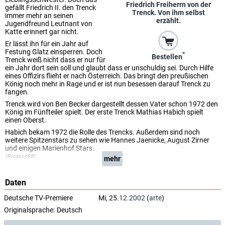
Friedrich Freiherrn von der
gefällt Friedrich II. den Trenck
Trenck. Von ihm selbst
immer mehr an seinen
erzählt.
Jugendfreund Leutnant von
Katte erinnert gar nicht.
Er lässt ihn für ein Jahr auf
Festung Glatz einsperren. Doch
*
Bestellen
Trenck weiß nicht dass er nur für
ein Jahr dort sein soll und glaubt dass er unschuldig sei. Durch Hilfe
eines Offizirs flieht er nach Österreich. Das bringt den preußischen
König noch mehr in Rage und er ist nun besessen darauf Trenck zu
fangen.
Trenck wird von Ben Becker dargestellt dessen Vater schon 1972 den
König im Fünfteiler spielt. Der erste Trenck Mathias Habich spielt
einen Oberst.
Habich bekam 1972 die Rolle des Trencks. Außerdem sind noch
weitere Spitzenstars zu sehen wie Hannes Jaenicke, August Zirner
und einigen Marienhof Stars.
(Ricasso88)
mehr
Daten
Deutsche TV-Premiere
Mi, 25.
12.2002
(
arte
)
Originalsprache:
Deutsch