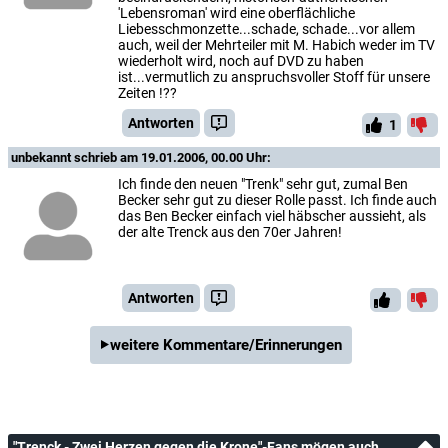
'Lebensroman' wird eine oberflächliche
Liebesschmonzette...schade, schade...vor allem
auch, weil der Mehrteiler mit M. Habich weder im TV
wiederholt wird, noch auf DVD zu haben
ist...vermutlich zu anspruchsvoller Stoff für unsere
Zeiten !??
Antworten
1
unbekannt
schrieb am 19.01.2006, 00.00 Uhr:
Ich finde den neuen "Trenk" sehr gut, zumal Ben
Becker sehr gut zu dieser Rolle passt. Ich finde auch
das Ben Becker einfach viel häbscher aussieht, als
der alte Trenck aus den 70er Jahren!
Antworten
weitere Kommentare/Erinnerungen
"Trenck - Zwei Herzen gegen die Krone"-Fans mögen auch