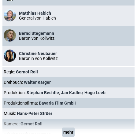
Matthias Habich
General von Habich
Bernd Stegemann
Baron von Kollwitz
Christine Neubauer
Baronin von Kollwitz
Regie:
Gernot Roll
Drehbuch:
Walter Kärger
Produktion:
Stephan Bechtle
,
Jan Kadlec
,
Hugo Leeb
Produktionsfirma:
Bavaria Film GmbH
Musik:
Hans-Peter Ströer
Kamera:
Gernot Roll
mehr
Schnitt:
Norbert Herzner