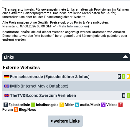
*
Transparenzhinweis: Für gekennzeichnete Links erhalten wir Provisionen im Rahmen
eines Affiliate-Partnerprogramms. Das bedeutet keine Mehrkosten für Käufer,
unterstützt uns aber bei der Finanzierung dieser Website.
Alle Preisangaben ohne Gewähr, Preise ggf. plus Porto & Versandkosten.
Preisstand: 07.08.2026 03:00 GMT+1 (
Mehr Informationen
)
Bestimmte Inhalte, die auf dieser Website angezeigt werden, stammen von Amazon.
Diese Inhalte werden "wie besehen" bereitgestellt und können jederzeit geändert oder
entfernt werden.
Links
Externe Websites
Fernsehserien.de (Episodenführer & Infos)
E
I
B
IMDb
(Internet Movie Database)
TheTVDB.com: Zwei zum Verlieben
E
I
E
Episodenliste
I
Inhaltsangabe
B
Bilder
A
Audio/Musik
V
Videos
F
Forum
N
Blog/News
weitere Links