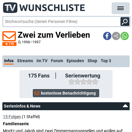
Zwei zum Verlieben
D
, 1996–1997
175
kostenlose E-Mail-Benachrichtigung bei
Infos
Streams
im TV
Forum
Episoden
Shop
Top 3
175
Fans
Serienwertung
Serieninfos & News
15 Folgen
(1 Staffel)
Familienserie
Moritz und Jakob sind zwei Zimmermannsgesellen und wollen auf