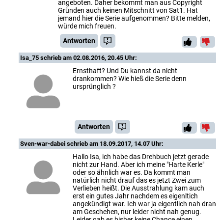
angeboten. Daher bekommt man aus Copyright
Gründen auch keinen Mitschnitt von Sat1. Hat
jemand hier die Serie aufgenommen? Bitte melden,
würde mich freuen.
Antworten
Isa_75
schrieb am 02.08.2016, 20.45 Uhr:
Ernsthaft? Und Du kannst da nicht
drankommen? Wie hieß die Serie denn
ursprünglich ?
Antworten
Sven-war-dabei
schrieb am 18.09.2017, 14.07 Uhr:
Hallo Isa, ich habe das Drehbuch jetzt gerade
nicht zur Hand. Aber ich meine "Harte Kerle"
oder so ähnlich war es. Da kommt man
natürlich nicht drauf das es jetzt Zwei zum
Verlieben heißt. Die Ausstrahlung kam auch
erst ein gutes Jahr nachdem es eigenltich
angekündigt war. Ich war ja eigentlich nah dran
am Geschehen, nur leider nicht nah genug.
Leider gab es bisher keine Chance einen