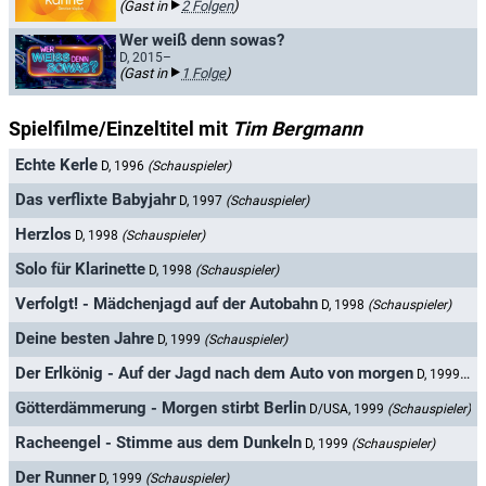
(Gast in
2 Folgen
)
Wer weiß denn sowas?
D, 2015–
(Gast in
1 Folge
)
Spielfilme/Einzeltitel mit
Tim Bergmann
Echte Kerle
D, 1996
(Schauspieler)
Das verflixte Babyjahr
D, 1997
(Schauspieler)
Herzlos
D, 1998
(Schauspieler)
Solo für Klarinette
D, 1998
(Schauspieler)
Verfolgt! - Mädchenjagd auf der Autobahn
D, 1998
(Schauspieler)
Deine besten Jahre
D, 1999
(Schauspieler)
Der Erlkönig - Auf der Jagd nach dem Auto von morgen
D, 1999
(Sc
Götterdämmerung - Morgen stirbt Berlin
D/USA, 1999
(Schauspieler)
Racheengel - Stimme aus dem Dunkeln
D, 1999
(Schauspieler)
Der Runner
D, 1999
(Schauspieler)