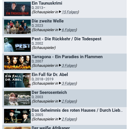
Ein Taunuskrimi
D, 2013–
(Schauspieler in
15 Folgen
)
Die zweite Welle
D, 2023
(Schauspieler in
6 Folgen
)
Pest - Die Rückkehr / Die Todespest
D, 2002
(Schauspieler)
Tarragona - Ein Paradies in Flammen
D, 2007
(Schauspieler in
3 Folgen
)
Ein Fall für Dr. Abel
D, 2018–2019
(Schauspieler in
3 Folgen
)
Der Seerosenteich
D, 2003
(Schauspieler in
2 Folgen
)
Das Geheimnis des roten Hauses / Durch Liebe erlöst - Das Geheimnis des Roten Hauses
D, 2005
(Schauspieler in
2 Folgen
)
Der weiße Afrikaner