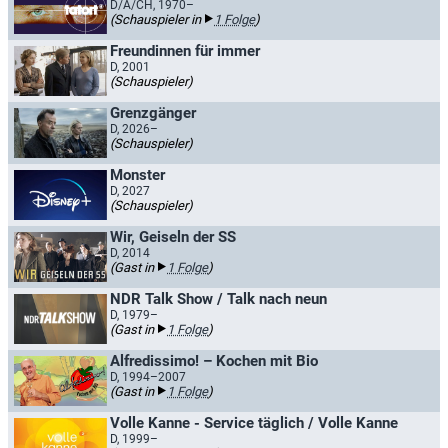
D/A/CH, 1970–
(Schauspieler in
1 Folge
)
Freundinnen für immer
D, 2001
(Schauspieler)
Grenzgänger
D, 2026–
(Schauspieler)
Monster
D, 2027
(Schauspieler)
Wir, Geiseln der SS
D, 2014
(Gast in
1 Folge
)
NDR Talk Show / Talk nach neun
D, 1979–
(Gast in
1 Folge
)
Alfredissimo! – Kochen mit Bio
D, 1994–2007
(Gast in
1 Folge
)
Volle Kanne - Service täglich / Volle Kanne
D, 1999–