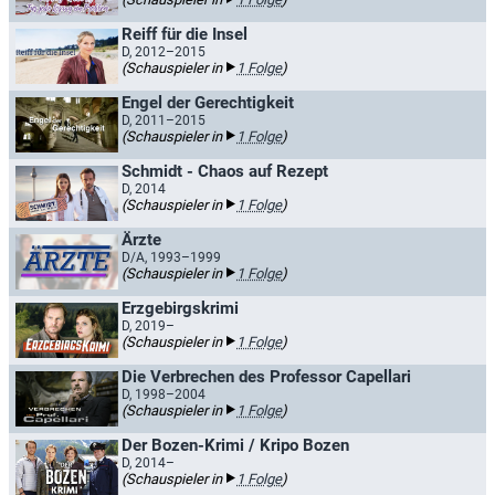
Reiff für die Insel
D, 2012–2015
(Schauspieler in
1 Folge
)
Engel der Gerechtigkeit
D, 2011–2015
(Schauspieler in
1 Folge
)
Schmidt - Chaos auf Rezept
D, 2014
(Schauspieler in
1 Folge
)
Ärzte
D/A, 1993–1999
(Schauspieler in
1 Folge
)
Erzgebirgskrimi
D, 2019–
(Schauspieler in
1 Folge
)
Die Verbrechen des Professor Capellari
D, 1998–2004
(Schauspieler in
1 Folge
)
Der Bozen-Krimi / Kripo Bozen
D, 2014–
(Schauspieler in
1 Folge
)