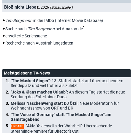
Bloß nicht Liebe
D, 2026
(Schauspieler)
Tim Bergmann
in der IMDb (Internet Movie Database)
*
Suche nach
Tim Bergmann
bei Amazon.de
erweiterte Seriensuche
Recherche nach Ausstrahlungsdaten
Meistgelesene TV-News
"The Masked Singer":
13. Staffel startet auf überraschendem
Sendeplatz und viel früher als zuletzt
"Joko & Klaas machen Urlaub":
An diesem Tag startet die neue
Sendung des Entertainer-Duos
Melissa Naschenweng statt DJ Ötzi:
Neue Moderatorin für
Weihnachtsshow von ORF und BR
"The Voice of Germany" statt "The Masked Singer" am
Samstagabend
"Akte X:
Jenseits der Wahrheit": Überraschende
UPDATE
Streaming-Premiere für Director's Cut