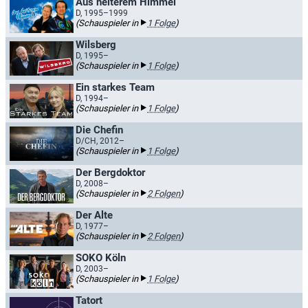
Aus heiterem Himmel
D, 1995–1999
(Schauspieler in
1 Folge
)
Wilsberg
D, 1995–
(Schauspieler in
1 Folge
)
Ein starkes Team
D, 1994–
(Schauspieler in
1 Folge
)
Die Chefin
D/CH, 2012–
(Schauspieler in
1 Folge
)
Der Bergdoktor
D, 2008–
(Schauspieler in
2 Folgen
)
Der Alte
D, 1977–
(Schauspieler in
2 Folgen
)
SOKO Köln
D, 2003–
(Schauspieler in
1 Folge
)
Tatort