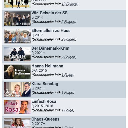
(Schauspieler in
12 Folgen
)
Wir, Geiseln der SS
D, 2014
(Schauspieler in
2 Folgen
)
Eltern allein zu Haus
D, 2017
(Schauspieler in
2 Folgen
)
Der Dänemark-Krimi
D, 2021–
(Schauspieler in
2 Folgen
)
Hanna Hellmann
D/A, 2015
(Schauspieler in
1 Folge
)
Klara Sonntag
D, 2021–
(Schauspieler in
1 Folge
)
Einfach Rosa
D, 2015–2016
(Schauspieler in
1 Folge
)
Chaos-Queens
D, 2017–
(Schauspieler in
1 Folge
)