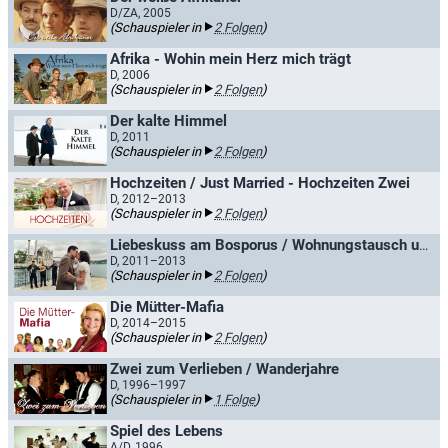
D/ZA, 2005
(Schauspieler in
2 Folgen
)
Afrika - Wohin mein Herz mich trägt
D, 2006
(Schauspieler in
2 Folgen
)
Der kalte Himmel
D, 2011
(Schauspieler in
2 Folgen
)
Hochzeiten / Just Married - Hochzeiten Zwei
D, 2012–2013
(Schauspieler in
2 Folgen
)
Liebeskuss am Bosporus / Wohnungstausch und Liebesrausch
D, 2011–2013
(Schauspieler in
2 Folgen
)
Die Mütter-Mafia
D, 2014–2015
(Schauspieler in
2 Folgen
)
Zwei zum Verlieben / Wanderjahre
D, 1996–1997
(Schauspieler in
1 Folge
)
Spiel des Lebens
A/D, 1996