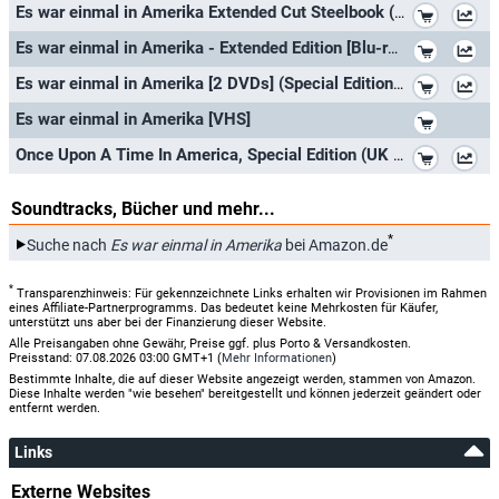
*
Es war einmal in Amerika Extended Cut Steelbook (exklusiv bei Amazon.de)
*
Es war einmal in Amerika - Extended Edition [Blu-ray] [Director's Cut]
*
Es war einmal in Amerika [2 DVDs] (Special Edition)
Harry Grey
*
Es war einmal in Amerika [VHS]
*
Once Upon A Time In America, Special Edition (UK Import)
Soundtracks, Bücher und mehr...
*
Suche nach
Es war einmal in Amerika
bei Amazon.de
*
Transparenzhinweis: Für gekennzeichnete Links erhalten wir Provisionen im Rahmen
eines Affiliate-Partnerprogramms. Das bedeutet keine Mehrkosten für Käufer,
unterstützt uns aber bei der Finanzierung dieser Website.
Alle Preisangaben ohne Gewähr, Preise ggf. plus Porto & Versandkosten.
Preisstand: 07.08.2026 03:00 GMT+1 (
Mehr Informationen
)
Bestimmte Inhalte, die auf dieser Website angezeigt werden, stammen von Amazon.
Diese Inhalte werden "wie besehen" bereitgestellt und können jederzeit geändert oder
entfernt werden.
Links
Externe Websites