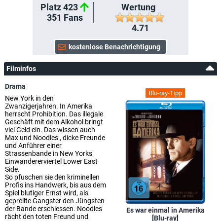
Platz 423
Wertung
351
Fans
4.71
Filminfos
Drama
Blu-ray-Tipp
New York in den
Zwanzigerjahren. In Amerika
herrscht Prohibition. Das illegale
Geschäft mit dem Alkohol bringt
viel Geld ein. Das wissen auch
Max und Noodles , dicke Freunde
und Anführer einer
Strassenbande in New Yorks
Einwandererviertel Lower East
Side.
So pfuschen sie den kriminellen
Profis ins Handwerk, bis aus dem
Spiel blutiger Ernst wird, als
geprellte Gangster den Jüngsten
der Bande erschiessen. Noodles
Es war einmal in Amerika
rächt den toten Freund und
[Blu-ray]