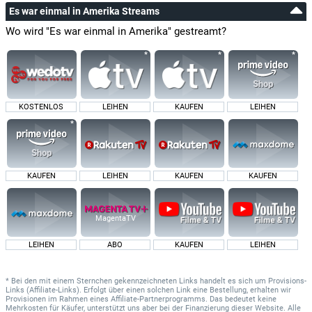
Es war einmal in Amerika Streams
Wo wird "Es war einmal in Amerika" gestreamt?
KOSTENLOS
LEIHEN
KAUFEN
LEIHEN
KAUFEN
LEIHEN
KAUFEN
KAUFEN
MagentaTV
LEIHEN
ABO
KAUFEN
LEIHEN
* Bei den mit einem Sternchen gekennzeichneten Links handelt es sich um Provisions-
Links (Affiliate-Links). Erfolgt über einen solchen Link eine Bestellung, erhalten wir
Provisionen im Rahmen eines Affiliate-Partnerprogramms. Das bedeutet keine
Mehrkosten für Käufer, unterstützt uns aber bei der Finanzierung dieser Website. Alle