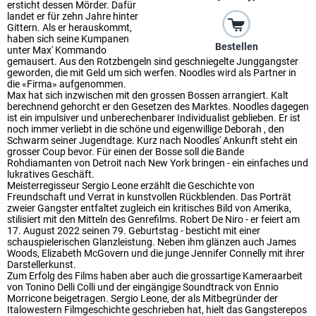
ersticht dessen Mörder. Dafür
landet er für zehn Jahre hinter
Gittern. Als er herauskommt,
haben sich seine Kumpanen
Bestellen
unter Max' Kommando
gemausert. Aus den Rotzbengeln sind geschniegelte Junggangster
geworden, die mit Geld um sich werfen. Noodles wird als Partner in
die «Firma» aufgenommen.
Max hat sich inzwischen mit den grossen Bossen arrangiert. Kalt
berechnend gehorcht er den Gesetzen des Marktes. Noodles dagegen
ist ein impulsiver und unberechenbarer Individualist geblieben. Er ist
noch immer verliebt in die schöne und eigenwillige Deborah , den
Schwarm seiner Jugendtage. Kurz nach Noodles' Ankunft steht ein
grosser Coup bevor. Für einen der Bosse soll die Bande
Rohdiamanten von Detroit nach New York bringen - ein einfaches und
lukratives Geschäft.
Meisterregisseur Sergio Leone erzählt die Geschichte von
Freundschaft und Verrat in kunstvollen Rückblenden. Das Porträt
zweier Gangster entfaltet zugleich ein kritisches Bild von Amerika,
stilisiert mit den Mitteln des Genrefilms. Robert De Niro - er feiert am
17. August 2022 seinen 79. Geburtstag - besticht mit einer
schauspielerischen Glanzleistung. Neben ihm glänzen auch James
Woods, Elizabeth McGovern und die junge Jennifer Connelly mit ihrer
Darstellerkunst.
Zum Erfolg des Films haben aber auch die grossartige Kameraarbeit
von Tonino Delli Colli und der eingängige Soundtrack von Ennio
Morricone beigetragen. Sergio Leone, der als Mitbegründer der
Italowestern Filmgeschichte geschrieben hat, hielt das Gangsterepos