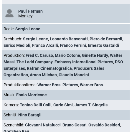
Paul Herman
Monkey
Regie:
Sergio Leone
Drehbuch:
Sergio Leone
,
Leonardo Benvenuti
,
Piero de Bernardi
,
Enrico Medioli
,
Franco Arcalli
,
Franco Ferrini
,
Ernesto Gastaldi
Produktion:
Fred C. Caruso
,
Mario Cotone
,
Ginette Hardy
,
Walter
Massi
,
The Ladd Company
,
Embassy International Pictures
,
PSO
Enterprises
,
Rafran Cinematografica
,
Producers Sales
Organization
,
Arnon Milchan
,
Claudio Mancini
Produktionsfirma:
Warner Bros. Pictures
,
Warner Bros.
Musik:
Ennio Morricone
Kamera:
Tonino Delli Colli
,
Carlo Simi
,
James T. Singelis
Schnitt:
Nino Baragli
Szenenbild:
Giovanni Natalucci
,
Bruno Cesari
,
Osvaldo Desideri
,
Gretchen Rau