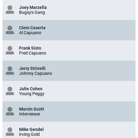
Joey Marzella
Bugsy's Gang
Clem Caserta
Al Capuano
Frank Sisto
Fred Capuano
Jerry Strivelli
Johnny Capuano
Julie Cohen
Young Peggy
Marvin Scott
Interviewer
Mike Gendel
Irving Gold