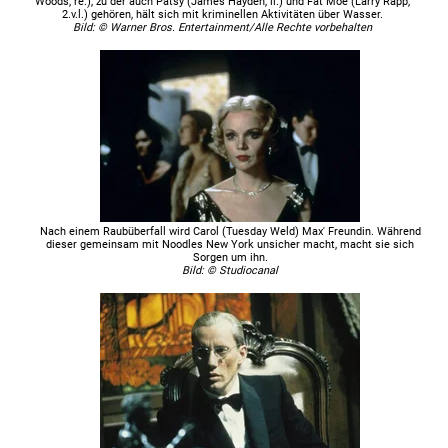
Woods, re.), zu der auch Patsy (James Hayden, li.) und Fat Moe (Larry Rapp,
2.v.l.) gehören, hält sich mit kriminellen Aktivitäten über Wasser.
Bild: © Warner Bros. Entertainment/Alle Rechte vorbehalten
Nach einem Raubüberfall wird Carol (Tuesday Weld) Max' Freundin. Während
dieser gemeinsam mit Noodles New York unsicher macht, macht sie sich
Sorgen um ihn.
Bild: © Studiocanal