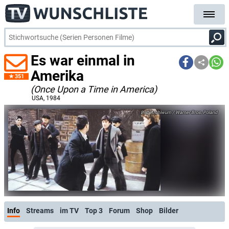
Es war einmal in
Amerika
351
(Once Upon a Time in America)
USA
, 1984
Archiwum / Warner Bros. Poland
Info
Streams
im TV
Top 3
Forum
Shop
Bilder