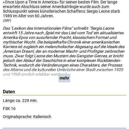
«Once Upon a Time in America» für seinen besten Film. Der lange
erwartete Abschluss seiner Amerikatrilogie wurde auch zum
Schlusspunkt seines künstlerischen Schaffens: Sergio Leone starb
1989 im Alter von 60 Jahren.
(SRF)
Das "Lexikon des Internationalen Films" schreibt: "Sergio Leone
entwirft 15 Jahre nach ‚Spiel mir das Lied vom Tod' ein aktualisiertes
Amerika-Epos von ausufernder Pracht, klassischem Format und
mythischer Wucht. Die beispielhafte Chronik einer amerikanischen
Karriere ist zugleich ein melancholischer Abgesang auf die Ideale des
‚American Dream', der an moderner Macht- und Profitgier zerbrechen
muss. Zwar folgt Leone den Mustern des Gangster-Genres, er bricht
jedoch den Ablauf der Geschichte in einer komplexen Rückblenden-
Technik, wodurch die Veränderungen eines Charakters, der Prozess
des Alterns und die kulturellen Umbrüche einer Stadt zwischen 1920
und 1968 sinnlich erlebbar werden.".
mehr
(arte)
Daten
Länge: ca. 229 min.
FSK 16
Originalsprache:
Italienisch