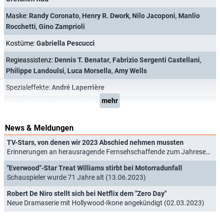
Maske:
Randy Coronato
,
Henry R. Dwork
,
Nilo Jacoponi
,
Manlio
Rocchetti
,
Gino Zamprioli
Kostüme:
Gabriella Pescucci
Regieassistenz:
Dennis T. Benatar
,
Fabrizio Sergenti Castellani
,
Philippe Landoulsi
,
Luca Morsella
,
Amy Wells
Spezialeffekte:
André Laperrière
mehr
Distribution:
Videogram
,
Warner Bros.
News & Meldungen
TV-Stars, von denen wir 2023 Abschied nehmen mussten
Erinnerungen an herausragende Fernsehschaffende zum Jahresende (31.12.2023)
"Everwood"-Star Treat Williams stirbt bei Motorradunfall
Schauspieler wurde 71 Jahre alt (13.06.2023)
Robert De Niro stellt sich bei Netflix dem "Zero Day"
Neue Dramaserie mit Hollywood-Ikone angekündigt (02.03.2023)