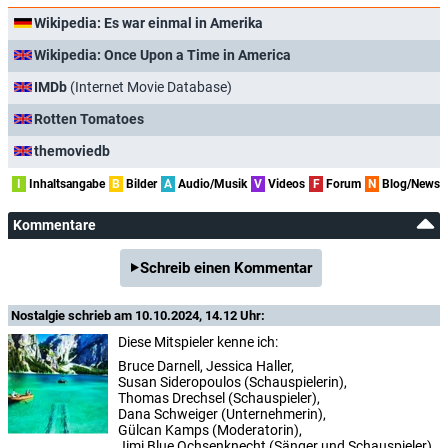
Wikipedia: Es war einmal in Amerika
Wikipedia: Once Upon a Time in America
IMDb
(Internet Movie Database)
Rotten Tomatoes
themoviedb
I
Inhaltsangabe
B
Bilder
A
Audio/Musik
V
Videos
F
Forum
N
Blog/News
Kommentare
Schreib einen Kommentar
Nostalgie
schrieb am 10.10.2024, 14.12 Uhr:
Diese Mitspieler kenne ich:
Bruce Darnell, Jessica Haller,
Susan Sideropoulos (Schauspielerin),
Thomas Drechsel (Schauspieler),
Dana Schweiger (Unternehmerin),
Gülcan Kamps (Moderatorin),
Jimi Blue Ochsenknecht (Sänger und Schauspieler),