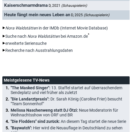
Kaiserschmarrndrama
D, 2021
(Schauspielerin)
Heute fängt mein neues Leben an
D, 2025
(Schauspielerin)
Nora Waldstätten
in der IMDb (Internet Movie Database)
*
Suche nach
Nora Waldstätten
bei Amazon.de
erweiterte Seriensuche
Recherche nach Ausstrahlungsdaten
Meistgelesene TV-News
"The Masked Singer":
13. Staffel startet auf überraschendem
Sendeplatz und viel früher als zuletzt
"Die Landarztpraxis":
Dr. Sarah König (Caroline Frier) besucht
"Team Sonnenhof"
Melissa Naschenweng statt DJ Ötzi:
Neue Moderatorin für
Weihnachtsshow von ORF und BR
"Die Flodders" sind zurück:
An diesem Tag startet die neue Serie
"Baywatch":
Hier wird die Neuauflage in Deutschland zu sehen