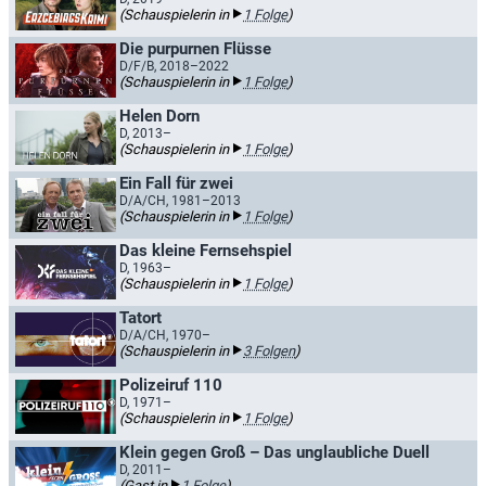
(Schauspielerin in
1 Folge
)
Die purpurnen Flüsse
D/F/B, 2018–2022
(Schauspielerin in
1 Folge
)
Helen Dorn
D, 2013–
(Schauspielerin in
1 Folge
)
Ein Fall für zwei
D/A/CH, 1981–2013
(Schauspielerin in
1 Folge
)
Das kleine Fernsehspiel
D, 1963–
(Schauspielerin in
1 Folge
)
Tatort
D/A/CH, 1970–
(Schauspielerin in
3 Folgen
)
Polizeiruf 110
D, 1971–
(Schauspielerin in
1 Folge
)
Klein gegen Groß – Das unglaubliche Duell
D, 2011–
(Gast in
1 Folge
)