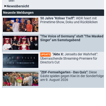
sein
Newsübersicht
Neueste Meldungen
50 Jahre "Kölner Treff":
WDR feiert mit
Primetime-Show, Doku und Rückblicken
"The Voice of Germany" statt "The Masked
Singer" am Samstagabend
"Akte X:
Jenseits der Wahrheit":
UPDATE
Überraschende Streaming-Premiere für
Director's Cut
"ZDF-Fernsehgarten - Das Quiz":
Diese
Gäste spielen gegen Kiwi in der Sonderfolge
am 9. August 2026