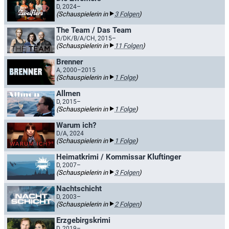
D, 2024–
(Schauspielerin in
3 Folgen
)
The Team / Das Team
D/DK/B/A/CH, 2015–
(Schauspielerin in
11 Folgen
)
Brenner
A, 2000–2015
(Schauspielerin in
1 Folge
)
Allmen
D, 2015–
(Schauspielerin in
1 Folge
)
Warum ich?
D/A, 2024
(Schauspielerin in
1 Folge
)
Heimatkrimi / Kommissar Kluftinger
D, 2007–
(Schauspielerin in
3 Folgen
)
Nachtschicht
D, 2003–
(Schauspielerin in
2 Folgen
)
Erzgebirgskrimi
D, 2019–