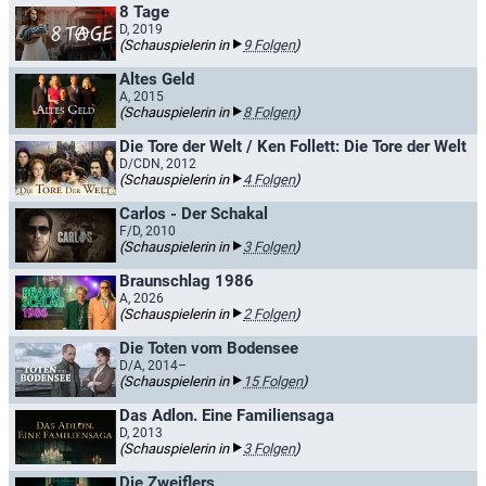
8 Tage
D, 2019
(Schauspielerin in
9 Folgen
)
Altes Geld
A, 2015
(Schauspielerin in
8 Folgen
)
Die Tore der Welt / Ken Follett: Die Tore der Welt
D/CDN, 2012
(Schauspielerin in
4 Folgen
)
Carlos - Der Schakal
F/D, 2010
(Schauspielerin in
3 Folgen
)
Braunschlag 1986
A, 2026
(Schauspielerin in
2 Folgen
)
Die Toten vom Bodensee
D/A, 2014–
(Schauspielerin in
15 Folgen
)
Das Adlon. Eine Familiensaga
D, 2013
(Schauspielerin in
3 Folgen
)
Die Zweiflers