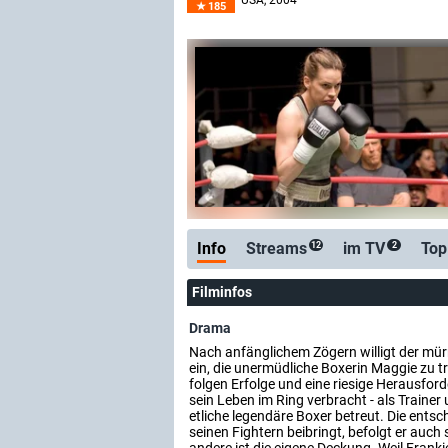
USA
, 2004
185
Info
Streams
im TV
Top
12
2
Filminfos
Drama
Nach anfänglichem Zögern willigt der mür
ein, die unermüdliche Boxerin Maggie zu tr
folgen Erfolge und eine riesige Herausfor
sein Leben im Ring verbracht - als Traine
etliche legendäre Boxer betreut. Die entsc
seinen Fightern beibringt, befolgt er auch s