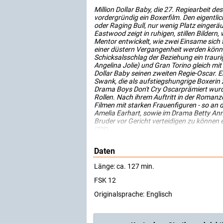
Million Dollar Baby, die 27. Regiearbeit d
vordergründig ein Boxerfilm. Den eigentli
oder Raging Bull, nur wenig Platz einger
Eastwood zeigt in ruhigen, stillen Bildern
Mentor entwickelt, wie zwei Einsame sic
einer düstern Vergangenheit werden könnte 
Schicksalsschlag der Beziehung ein traur
Angelina Jolie) und Gran Torino gleich mit z
Dollar Baby seinen zweiten Regie-Oscar. 
Swank, die als aufstiegshungrige Boxerin 
Drama Boys Don't Cry Oscarprämiert wurde,
Rollen. Nach ihrem Auftritt in der Romanz
Filmen mit starken Frauenfiguren - so an d
Amelia Earhart, sowie im Drama Betty Anne
Bruder vor Gericht verteidigen zu können
(ZDF)
Daten
Länge: ca. 127 min.
FSK 12
Originalsprache:
Englisch