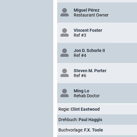
Miguel Pérez
Restaurant Owner
Vincent Foster
Ref #3
Jon D. Schorle II
Ref #4
Steven M. Porter
Ref #6
Ming Lo
Rehab Doctor
Regie:
Clint Eastwood
Drehbuch:
Paul Haggis
Buchvorlage:
F.X. Toole