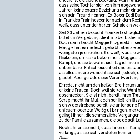
andere ist die eigene Deckung. Weil Frankie
dass seine Tochter sich von ihm abgewandt
Jahren keine engere Beziehung mehr eing
sich sein Freund nennen, Ex-Boxer Eddi Du
in Frankies Trainingscenter nach dem Rec
weiß, dass unter der harten Schale ein wei
Seit 23 Jahren besucht Frankie fast täglic
bittet um Vergebung, die ihm aber bisher 
Doch dann taucht Maggie Fitzgerald in se
Maggie hat es nie leicht gehabt, aber sie b
wenigsten je erreichen: Sie weiß, was sie wi
Risiko ein, um es zu bekommen. Maggies L
Kampf, und sie bewährt sich täglich neu 
unbeirrbarer Entschlossenheit und erstaun
als alles andere wünscht sie sich jedoch, 
glaubt. Aber gerade diese Verantwortung l
Er redet nicht um den heißen Brei herum u
er keine Frauen. Doch weil sie keine Wahl 
abschrecken. Sie ist nicht bereit, ihren T
Scrap macht ihr Mut, doch schließlich läss
sich widerstrebend bereit, sie unter seine
anfeuern oder zur Weißglut bringen, merke
gelingt ihnen, die schmerzliche Vergangen
zu der Familie zusammen, die beide seit 
Noch ahnen sie nicht, dass ihnen ein Kam
verlangt, als sie sich vorstellen können.
(3sat)