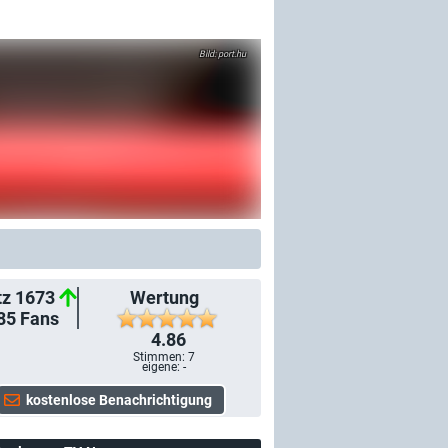
port.hu
tz 1673
Wertung
85
Fans
4.86
Stimmen:
7
eigene: -