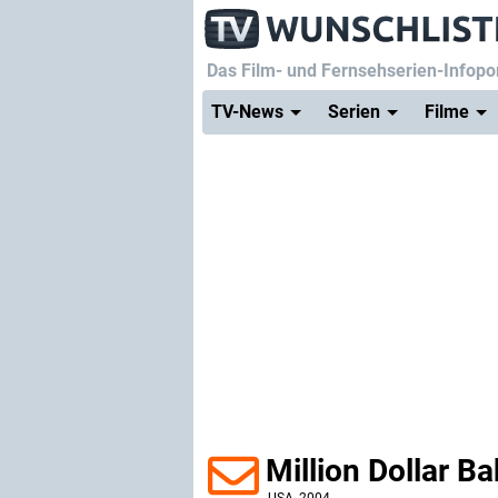
Das Film- und Fernsehserien-Infopor
TV-News
Serien
Filme
Million Dollar B