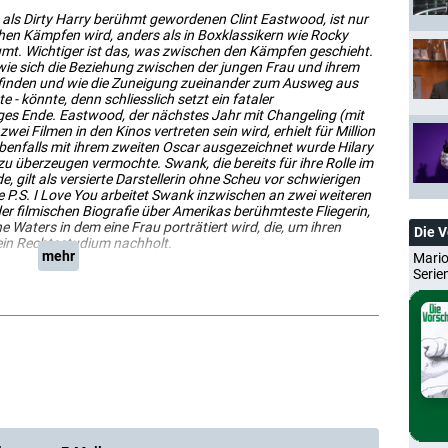
es als Dirty Harry berühmt gewordenen Clint Eastwood, ist nur
chen Kämpfen wird, anders als in Boxklassikern wie Rocky
äumt. Wichtiger ist das, was zwischen den Kämpfen geschieht.
, wie sich die Beziehung zwischen der jungen Frau und ihrem
h finden und wie die Zuneigung zueinander zum Ausweg aus
- könnte, denn schliesslich setzt ein fataler
iges Ende. Eastwood, der nächstes Jahr mit Changeling (mit
wei Filmen in den Kinos vertreten sein wird, erhielt für Million
Ebenfalls mit ihrem zweiten Oscar ausgezeichnet wurde Hilary
zu überzeugen vermochte. Swank, die bereits für ihre Rolle im
 gilt als versierte Darstellerin ohne Scheu vor schwierigen
e P.S. I Love You arbeitet Swank inzwischen an zwei weiteren
er filmischen Biografie über Amerikas berühmteste Fliegerin,
 Waters in dem eine Frau porträtiert wird, die, um ihren
Die 
 ein Rechtsstudium nachholt.
mehr
Mario
Serie