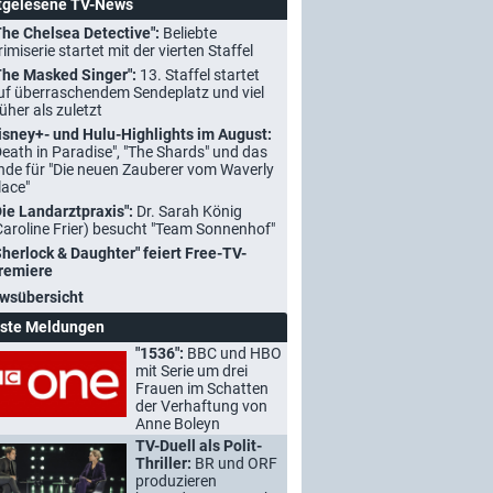
tgelesene TV-News
The Chelsea Detective":
Beliebte
rimiserie startet mit der vierten Staffel
The Masked Singer":
13. Staffel startet
uf überraschendem Sendeplatz und viel
rüher als zuletzt
isney+- und Hulu-Highlights im August:
Death in Paradise", "The Shards" und das
nde für "Die neuen Zauberer vom Waverly
lace"
Die Landarztpraxis":
Dr. Sarah König
Caroline Frier) besucht "Team Sonnenhof"
Sherlock & Daughter" feiert Free-TV-
remiere
wsübersicht
ste Meldungen
"1536":
BBC und HBO
mit Serie um drei
Frauen im Schatten
der Verhaftung von
Anne Boleyn
TV-Duell als Polit-
Thriller:
BR und ORF
produzieren