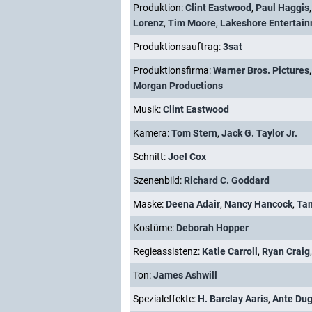
Produktion:
Clint Eastwood
,
Paul Haggis
Lorenz
,
Tim Moore
,
Lakeshore Entertai
Produktionsauftrag:
3sat
Produktionsfirma:
Warner Bros. Pictures
Morgan Productions
Musik:
Clint Eastwood
Kamera:
Tom Stern
,
Jack G. Taylor Jr.
Schnitt:
Joel Cox
Szenenbild:
Richard C. Goddard
Maske:
Deena Adair
,
Nancy Hancock
,
Ta
Kostüme:
Deborah Hopper
Regieassistenz:
Katie Carroll
,
Ryan Craig
Ton:
James Ashwill
Spezialeffekte:
H. Barclay Aaris
,
Ante Du