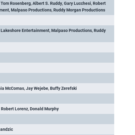
,
Tom Rosenberg
,
Albert S. Ruddy
,
Gary Lucchesi
,
Robert
nment
,
Malpaso Productions
,
Ruddy Morgan Productions
,
Lakeshore Entertainment
,
Malpaso Productions
,
Ruddy
nia McComas
,
Jay Wejebe
,
Buffy Zerefski
,
Robert Lorenz
,
Donald Murphy
gandzic