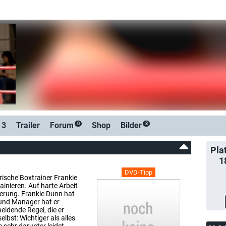
 3
Trailer
Forum
Shop
Bilder
0
8
Pla
1
DVD-Tipp
rische Boxtrainer Frankie
ainieren. Auf harte Arbeit
derung. Frankie Dunn hat
r und Manager hat er
heidende Regel, die er
elbst: Wichtiger als alles