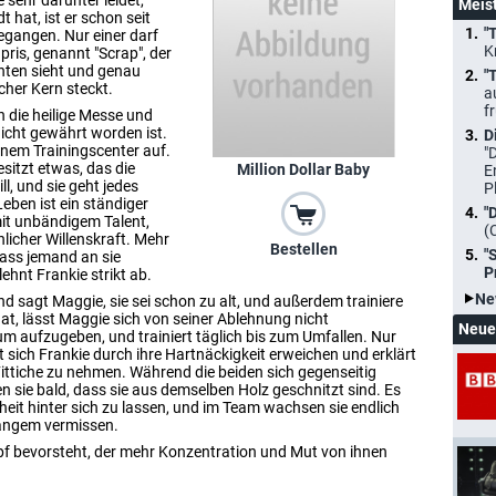
 sehr darunter leidet,
Meis
 hat, ist er schon seit
"
egangen. Nur einer darf
K
pris, genannt "Scrap", der
hten sieht und genau
"
cher Kern steckt.
a
f
h die heilige Messe und
nicht gewährt worden ist.
D
inem Trainingscenter auf.
"
esitzt etwas, das die
Million Dollar Baby
E
ll, und sie geht jedes
P
eben ist ein ständiger
"
mit unbändigem Talent,
(
licher Willenskraft. Mehr
Bestellen
"
dass jemand an sie
P
ehnt Frankie strikt ab.
Ne
nd sagt Maggie, sie sei schon zu alt, und außerdem trainiere
hat, lässt Maggie sich von seiner Ablehnung nicht
Neue
raum aufzugeben, und trainiert täglich bis zum Umfallen. Nur
t sich Frankie durch ihre Hartnäckigkeit erweichen und erklärt
 Fittiche zu nehmen. Während die beiden sich gegenseitig
n sie bald, dass sie aus demselben Holz geschnitzt sind. Es
heit hinter sich zu lassen, und im Team wachsen sie endlich
Langem vermissen.
pf bevorsteht, der mehr Konzentration und Mut von ihnen