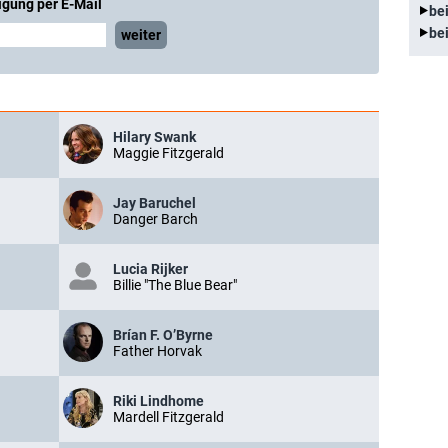
igung per E-Mail
be
be
weiter
Hilary Swank
Maggie Fitzgerald
Jay Baruchel
Danger Barch
Lucia Rijker
Billie "The Blue Bear"
Brían F. O’Byrne
Father Horvak
Riki Lindhome
Mardell Fitzgerald