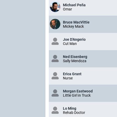
Michael Peña
Omar
Bruce MacVittie
Mickey Mack
Joe D'Angerio
Cut Man
Ned Eisenberg
Sally Mendoza
Erica Grant
Nurse
Morgan Eastwood
Little Girl in Truck
Lo Ming
Rehab Doctor