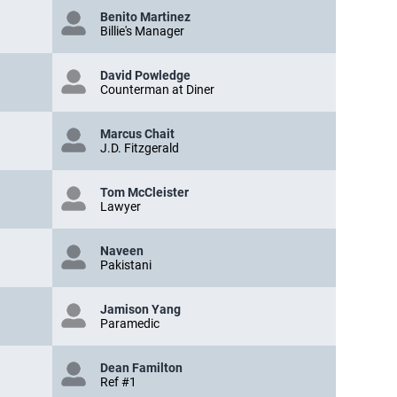
Benito Martinez
Billie's Manager
David Powledge
Counterman at Diner
Marcus Chait
J.D. Fitzgerald
Tom McCleister
Lawyer
Naveen
Pakistani
Jamison Yang
Paramedic
Dean Familton
Ref #1