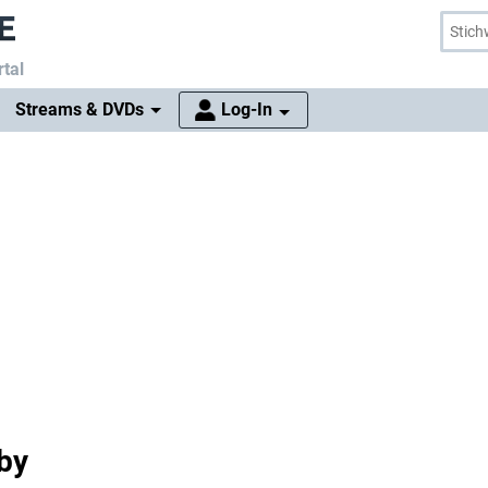
tal
Streams & DVDs
Log-In
aby