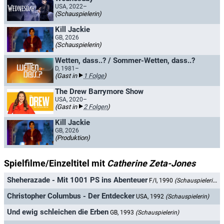
USA, 2022–
(Schauspielerin)
Kill Jackie
GB, 2026
(Schauspielerin)
Wetten, dass..? / Sommer-Wetten, dass..?
D, 1981–
(Gast in
1 Folge
)
The Drew Barrymore Show
USA, 2020–
(Gast in
2 Folgen
)
Kill Jackie
GB, 2026
(Produktion)
Spielfilme/Einzeltitel mit
Catherine Zeta-Jones
Sheherazade - Mit 1001 PS ins Abenteuer
F/I, 1990
(Schauspielerin)
Christopher Columbus - Der Entdecker
USA, 1992
(Schauspielerin)
Und ewig schleichen die Erben
GB, 1993
(Schauspielerin)