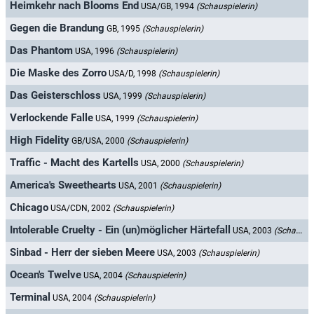
Heimkehr nach Blooms End
USA/GB, 1994
(Schauspielerin)
Gegen die Brandung
GB, 1995
(Schauspielerin)
Das Phantom
USA, 1996
(Schauspielerin)
Die Maske des Zorro
USA/D, 1998
(Schauspielerin)
Das Geisterschloss
USA, 1999
(Schauspielerin)
Verlockende Falle
USA, 1999
(Schauspielerin)
High Fidelity
GB/USA, 2000
(Schauspielerin)
Traffic - Macht des Kartells
USA, 2000
(Schauspielerin)
America's Sweethearts
USA, 2001
(Schauspielerin)
Chicago
USA/CDN, 2002
(Schauspielerin)
Intolerable Cruelty - Ein (un)möglicher Härtefall
USA, 2003
(Schauspielerin)
Sinbad - Herr der sieben Meere
USA, 2003
(Schauspielerin)
Ocean's Twelve
USA, 2004
(Schauspielerin)
Terminal
USA, 2004
(Schauspielerin)