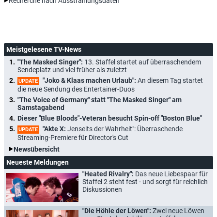
Recherche nach Ausstrahlungsdaten
Meistgelesene TV-News
"The Masked Singer":
13. Staffel startet auf überraschendem
Sendeplatz und viel früher als zuletzt
"Joko & Klaas machen Urlaub":
An diesem Tag startet
UPDATE
die neue Sendung des Entertainer-Duos
"The Voice of Germany" statt "The Masked Singer" am
Samstagabend
Dieser "Blue Bloods"-Veteran besucht Spin-off "Boston Blue"
"Akte X:
Jenseits der Wahrheit": Überraschende
UPDATE
Streaming-Premiere für Director's Cut
Newsübersicht
Neueste Meldungen
"Heated Rivalry":
Das neue Liebespaar für
Staffel 2 steht fest - und sorgt für reichlich
Diskussionen
"Die Höhle der Löwen":
Zwei neue Löwen