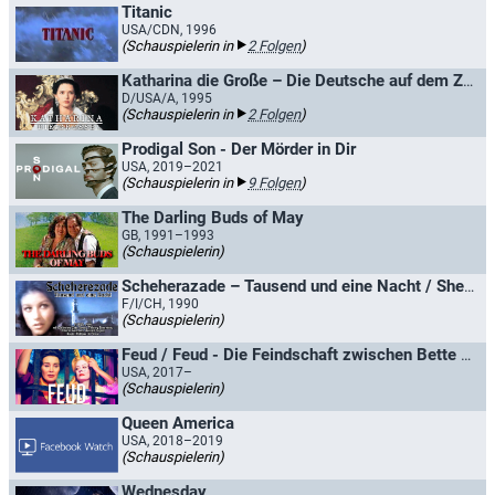
Titanic
USA/CDN, 1996
(Schauspielerin in
2 Folgen
)
Katharina die Große – Die Deutsche auf dem Zarenthron
D/USA/A, 1995
(Schauspielerin in
2 Folgen
)
Prodigal Son - Der Mörder in Dir
USA, 2019–2021
(Schauspielerin in
9 Folgen
)
The Darling Buds of May
GB, 1991–1993
(Schauspielerin)
Scheherazade – Tausend und eine Nacht / Sheherazade - Mit 1001 PS ins Abenteuer
F/I/CH, 1990
(Schauspielerin)
Feud / Feud - Die Feindschaft zwischen Bette und Joan
USA, 2017–
(Schauspielerin)
Queen America
USA, 2018–2019
(Schauspielerin)
Wednesday