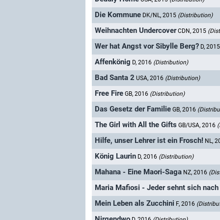
Die Kommune
DK/NL, 2015
(Distribution)
Weihnachten Undercover
CDN, 2015
(Dis
Wer hat Angst vor Sibylle Berg?
D, 201
Affenkönig
D, 2016
(Distribution)
Bad Santa 2
USA, 2016
(Distribution)
Free Fire
GB, 2016
(Distribution)
Das Gesetz der Familie
GB, 2016
(Distribu
The Girl with All the Gifts
GB/USA, 2016
(
Hilfe, unser Lehrer ist ein Frosch!
NL, 
König Laurin
D, 2016
(Distribution)
Mahana - Eine Maori-Saga
NZ, 2016
(Dis
Maria Mafiosi - Jeder sehnt sich nach
Mein Leben als Zucchini
F, 2016
(Distribu
Nirgendwo
D, 2016
(Distribution)