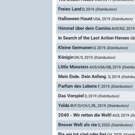
Freies Land
D, 2019
(Distribution)
Halloween Haunt
USA, 2019
(Distribution)
Himmel über dem Camino
AUS/NZ, 201
In Search of the Last Action Heroes
GB
Kleine Germanen
D, 2019
(Distribution)
Königin
DK/S, 2019
(Distribution)
Little Monsters
AUS/USA/GB, 2019
(Distrib
Mein Ende. Dein Anfang.
D, 2019
(Distribu
Parfum des Lebens
F, 2019
(Distribution)
Das Vorspiel
D, 2019
(Distribution)
Yalda
IR/F/D/CH/L/RL, 2019
(Distribution)
2040 - Wir retten die Welt!
AUS, 2019
(Di
Besser Welt als nie
D, 2020
(Distribution)
Bis wir tot sind oder frei
CH, 2020
(Distri