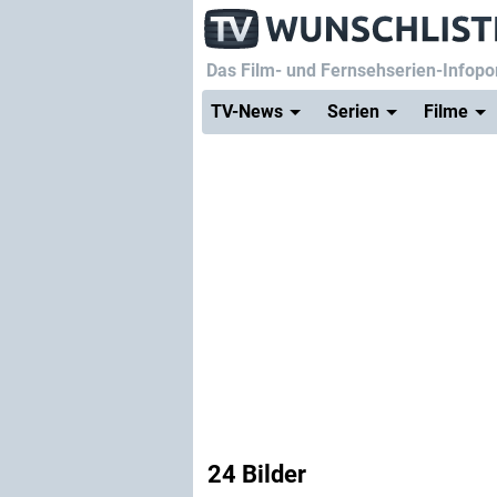
Das Film- und Fernsehserien-Infopor
TV-News
Serien
Filme
24 Bilder