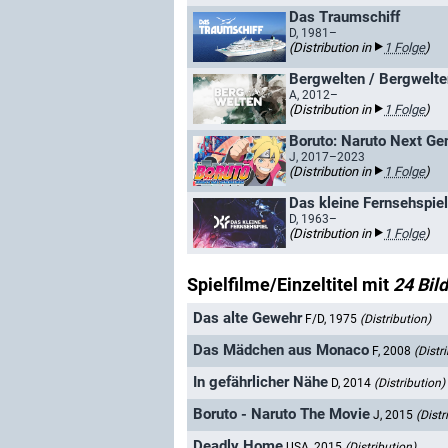
Das Traumschiff
D, 1981–
(Distribution in
1 Folge
)
Bergwelten / Bergwelte
A, 2012–
(Distribution in
1 Folge
)
Boruto: Naruto Next Ge
J, 2017–2023
(Distribution in
1 Folge
)
Das kleine Fernsehspiel
D, 1963–
(Distribution in
1 Folge
)
Spielfilme/Einzeltitel mit
24 Bil
Das alte Gewehr
F/D, 1975
(Distribution)
Das Mädchen aus Monaco
F, 2008
(Distr
In gefährlicher Nähe
D, 2014
(Distribution)
Boruto - Naruto The Movie
J, 2015
(Distr
Deadly Home
USA, 2015
(Distribution)