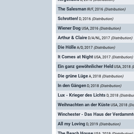
The Salesman
IR/F, 2016
(Distribution)
Schrotten!
D, 2016
(Distribution)
Wiener Dog
USA, 2016
(Distribution)
Arthur & Claire
D/A/NL, 2017
(Distribution)
Die Hölle
A/D, 2017
(Distribution)
It Comes at Night
USA, 2017
(Distribution)
Ein ganz gewöhnlicher Held
USA, 2018
(
Die grüne Lüge
A, 2018
(Distribution)
In den Gängen
D, 2018
(Distribution)
Lux - Krieger des Lichts
D, 2018
(Distribu
Weihnachten an der Küste
USA, 2018
(Di
Winchester - Das Haus der Verdammt
All my Loving
D, 2019
(Distribution)
The Beach House
USA, 2019
(Distribution)