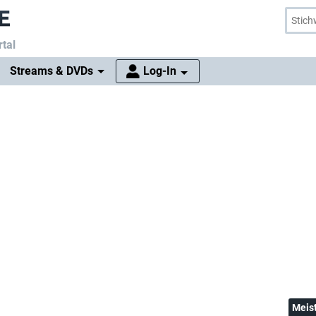
tal
Streams & DVDs
Log-In
Meis