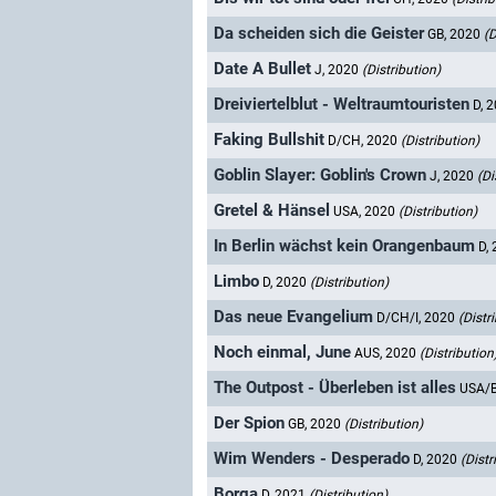
Da scheiden sich die Geister
GB, 2020
(D
Date A Bullet
J, 2020
(Distribution)
Dreiviertelblut - Weltraumtouristen
D, 
Faking Bullshit
D/CH, 2020
(Distribution)
Goblin Slayer: Goblin's Crown
J, 2020
(Di
Gretel & Hänsel
USA, 2020
(Distribution)
In Berlin wächst kein Orangenbaum
D,
Limbo
D, 2020
(Distribution)
Das neue Evangelium
D/CH/I, 2020
(Distr
Noch einmal, June
AUS, 2020
(Distribution
The Outpost - Überleben ist alles
USA/B
Der Spion
GB, 2020
(Distribution)
Wim Wenders - Desperado
D, 2020
(Distr
Borga
D, 2021
(Distribution)