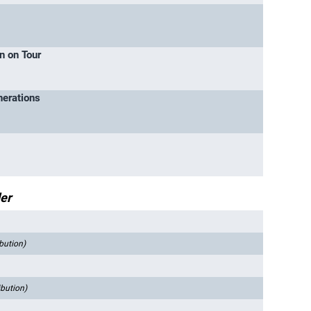
n on Tour
nerations
der
ibution)
ibution)