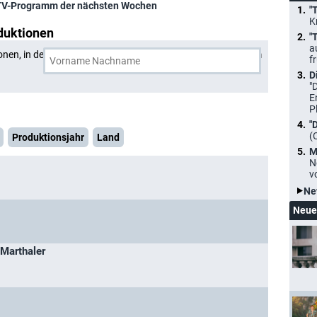
TV-Programm der nächsten Wochen
"
K
duktionen
"
a
onen, in denen
24 Bilder
und eine weitere Person gemeinsam
f
D
"
E
P
"
(
Produktionsjahr
Land
M
N
v
Ne
Neue
Marthaler