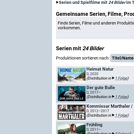
Serien und Spielfilme mit
24 Bilder
im 
Gemeinsame Serien, Filme, Pro
Finde Serien, Filme und anderen Produkti
vorkommen.
Serien mit
24 Bilder
Produktionen sortieren nach:
Titel/Name
Heimat Natur
D, 2020
(Distribution in
1 Folge
)
Der gute Bulle
D, 2017–
(Distribution in
1 Folge
)
Kommissar Marthaler / 
D, 2012–2017
(Distribution in
1 Folge
)
Frühling
D, 2011–
(Distribution in
5 Folgen
)