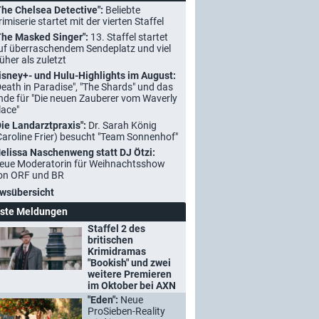
The Chelsea Detective":
Beliebte
rimiserie startet mit der vierten Staffel
The Masked Singer":
13. Staffel startet
uf überraschendem Sendeplatz und viel
rüher als zuletzt
isney+- und Hulu-Highlights im August:
Death in Paradise", "The Shards" und das
nde für "Die neuen Zauberer vom Waverly
lace"
Die Landarztpraxis":
Dr. Sarah König
Caroline Frier) besucht "Team Sonnenhof"
elissa Naschenweng statt DJ Ötzi:
eue Moderatorin für Weihnachtsshow
on ORF und BR
wsübersicht
ste Meldungen
Staffel 2 des
britischen
Krimidramas
"Bookish" und zwei
weitere Premieren
im Oktober bei AXN
"Eden":
Neue
ProSieben-Reality