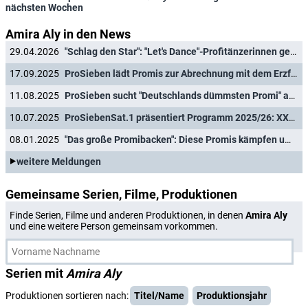
nächsten Wochen
Amira Aly in den News
29.04.2026
"Schlag den Star": "Let's Dance"-Profitänzerinnen gegen Schlagerstar & Moderatorin
17.09.2025
ProSieben lädt Promis zur Abrechnung mit dem Erzfeind ein
11.08.2025
ProSieben sucht "Deutschlands dümmsten Promi" ab September plus Spielshow-Comeback
10.07.2025
ProSiebenSat.1 präsentiert Programm 2025/26: XXL-"Landarztpraxis", "Kommissar Rex" und Co.
08.01.2025
"Das große Promibacken": Diese Promis kämpfen um den goldenen Cupcake
weitere Meldungen
Gemeinsame Serien, Filme, Produktionen
Finde Serien, Filme und anderen Produktionen, in denen
Amira Aly
und eine weitere Person gemeinsam vorkommen.
Serien mit
Amira Aly
Produktionen sortieren nach:
Titel/Name
Produktionsjahr