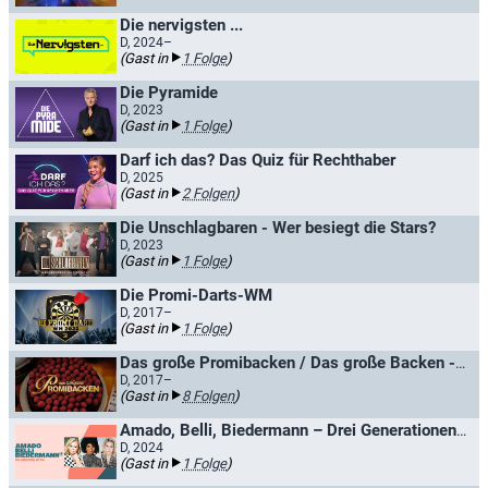
Die nervigsten ...
D, 2024–
(Gast in
1 Folge
)
Die Pyramide
D, 2023
(Gast in
1 Folge
)
Darf ich das? Das Quiz für Rechthaber
D, 2025
(Gast in
2 Folgen
)
Die Unschlagbaren - Wer besiegt die Stars?
D, 2023
(Gast in
1 Folge
)
Die Promi-Darts-WM
D, 2017–
(Gast in
1 Folge
)
Das große Promibacken / Das große Backen - Promispezial
D, 2017–
(Gast in
8 Folgen
)
Amado, Belli, Biedermann – Drei Generationen. Ein Talk.
D, 2024
(Gast in
1 Folge
)