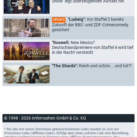
Show" legt überzeugenden Auftakt hin
"Ludwig":
Vor Staffel 2 bereits
UPDATE
Zukunft der BBC- und ZDF-Crimecomedy
gesichert
"Roswell:
New Mexico":
Deutschlandpremiere von Staffel 4 wird tief
in der Nacht versteckt
"The Shards":
Reich und schön... und tot?!
© 1998 - 2026 imfernsehen GmbH & Co. KG
* Bei den mit einem Sternchen gekennzeichneten Links handelt es sich um
Provisions-Links (Affiliate-Links). Erfolgt über einen solchen Link eine Bestellung,