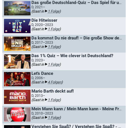
Das große Deutschland-Quiz – Das Spiel für unser Land
D, 2021–
(Gast in
1 Folge
)
Die Hitwisser
D, 2020–2023
(Gast in
1 Folge
)
Da kommst Du nie drauf! – Die große Show der schrägen Fragen
D, 2017–2023
(Gast in
1 Folge
)
Das 1% Quiz – Wie clever ist Deutschland?
D, 2023–
(Gast in
1 Folge
)
Let's Dance
D, 2006–
(Gast in
4 Folgen
)
Mario Barth deckt auf!
D, 2013–
(Gast in
1 Folge
)
Mein Mann kann / Mein Mann kann - Meine Frau auch
D, 2010–2023
(Gast in
1 Folge
)
Verstehen Sie Spaß? / Verstehen Sie Spaß? - Die Hallervorden-Show