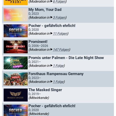
(Moderation in
6 Folgen
)
My Mom, Your Dad
D, 2023
(Moderation in
3 Folgen
)
Pocher - gefährlich ehrlich!
D, 2020
(Moderation in
11 Folgen
)
Prominent!
D, 2006–2026
(Moderation in
147 Folgen
)
Promis unter Palmen - Die Late Night Show
D, 2021–
(Moderation in
1 Folge
)
Forsthaus Rampensau Germany
D, 2023–
(Moderation in
1 Folge
)
The Masked Singer
D, 2019–
(Mitwirkende)
Pocher - gefährlich ehrlich!
D, 2020
(Mitwirkende)