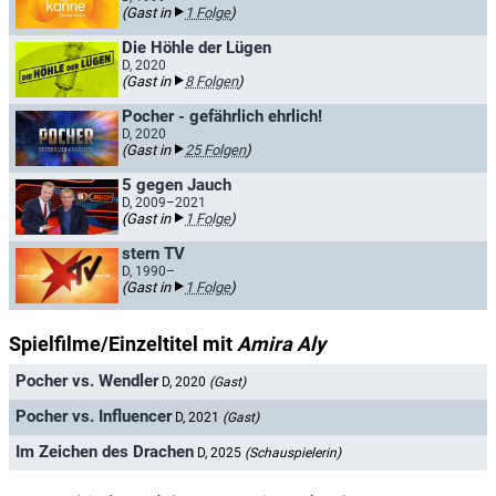
(Gast in
1 Folge
)
Die Höhle der Lügen
D, 2020
(Gast in
8 Folgen
)
Pocher - gefährlich ehrlich!
D, 2020
(Gast in
25 Folgen
)
5 gegen Jauch
D, 2009–2021
(Gast in
1 Folge
)
stern TV
D, 1990–
(Gast in
1 Folge
)
Spielfilme/Einzeltitel mit
Amira Aly
Pocher vs. Wendler
D, 2020
(Gast)
Pocher vs. Influencer
D, 2021
(Gast)
Im Zeichen des Drachen
D, 2025
(Schauspielerin)