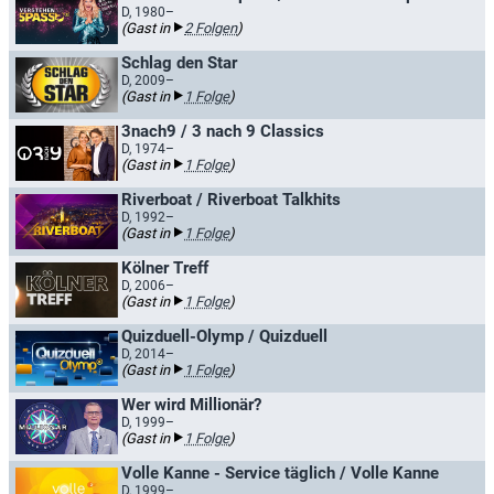
D, 1980–
(Gast in
2 Folgen
)
Schlag den Star
D, 2009–
(Gast in
1 Folge
)
3nach9 / 3 nach 9 Classics
D, 1974–
(Gast in
1 Folge
)
Riverboat / Riverboat Talkhits
D, 1992–
(Gast in
1 Folge
)
Kölner Treff
D, 2006–
(Gast in
1 Folge
)
Quizduell-Olymp / Quizduell
D, 2014–
(Gast in
1 Folge
)
Wer wird Millionär?
D, 1999–
(Gast in
1 Folge
)
Volle Kanne - Service täglich / Volle Kanne
D, 1999–