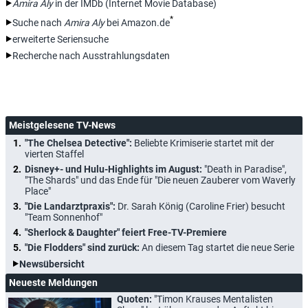
Amira Aly
in der IMDb (Internet Movie Database)
*
Suche nach
Amira Aly
bei Amazon.de
erweiterte Seriensuche
Recherche nach Ausstrahlungsdaten
Meistgelesene TV-News
"The Chelsea Detective":
Beliebte Krimiserie startet mit der
vierten Staffel
Disney+- und Hulu-Highlights im August:
"Death in Paradise",
"The Shards" und das Ende für "Die neuen Zauberer vom Waverly
Place"
"Die Landarztpraxis":
Dr. Sarah König (Caroline Frier) besucht
"Team Sonnenhof"
"Sherlock & Daughter" feiert Free-TV-Premiere
"Die Flodders" sind zurück:
An diesem Tag startet die neue Serie
Newsübersicht
Neueste Meldungen
Quoten:
"Timon Krauses Mentalisten