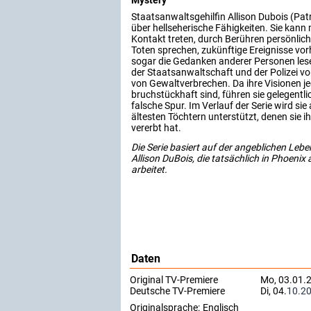
Staatsanwaltsgehilfin Allison Dubois (Patr
über hellseherische Fähigkeiten. Sie kann 
Kontakt treten, durch Berühren persönlic
Toten sprechen, zukünftige Ereignisse v
sogar die Gedanken anderer Personen lesen.
der Staatsanwaltschaft und der Polizei v
von Gewaltverbrechen. Da ihre Visionen je
bruchstückhaft sind, führen sie gelegentli
falsche Spur. Im Verlauf der Serie wird sie
ältesten Töchtern unterstützt, denen sie i
vererbt hat.
Die Serie basiert auf der angeblichen Leb
Allison DuBois, die tatsächlich in Phoenix
arbeitet.
Daten
Original TV-Premiere
Mo, 03.01.
Deutsche TV-Premiere
Di, 04.
10.2
Originalsprache:
Englisch