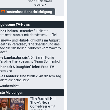
von
115
Stimmen
eigene: –
tgelesene TV-News
The Chelsea Detective":
Beliebte
rimiserie startet mit der vierten Staffel
isney+- und Hulu-Highlights im August:
Death in Paradise", "The Shards" und das
nde für "Die neuen Zauberer vom Waverly
lace"
Die Landarztpraxis":
Dr. Sarah König
Caroline Frier) besucht "Team Sonnenhof"
Sherlock & Daughter" feiert Free-TV-
remiere
Die Flodders" sind zurück:
An diesem Tag
tartet die neue Serie
wsübersicht
ste Meldungen
"The Varnell Hill
Show":
Neue
Comedyserie mit