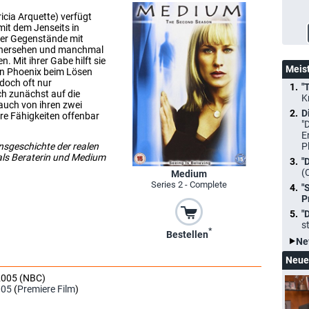
icia Arquette) verfügt
mit dem Jenseits in
her Gegenstände mit
orhersehen und manchmal
 Mit ihrer Gabe hilft sie
Meis
on Phoenix beim Lösen
doch oft nur
"
ch zunächst auf die
K
 auch von ihren zwei
D
hre Fähigkeiten offenbar
"
E
ensgeschichte der realen
P
 als Beraterin und Medium
"
(
Medium
Series 2 - Complete
"
P
"
s
*
Bestellen
Ne
Neue
2005 (NBC)
005
(
Premiere Film
)