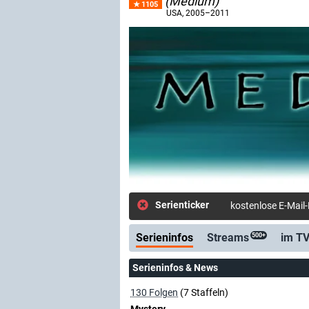
(Medium)
1105
USA
, 2005–2011
Serienticker
kostenlose E-Mail
Serieninfos
Streams
im T
500+
Serieninfos & News
130 Folgen
(7 Staffeln)
Mystery