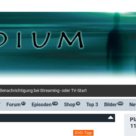
-Benachrichtigung bei Streaming- oder TV-Start
V
Forum
Episoden
Shop
Top 3
Bilder
Ne
91
130
36
500
Pl
1
DVD-Tipp