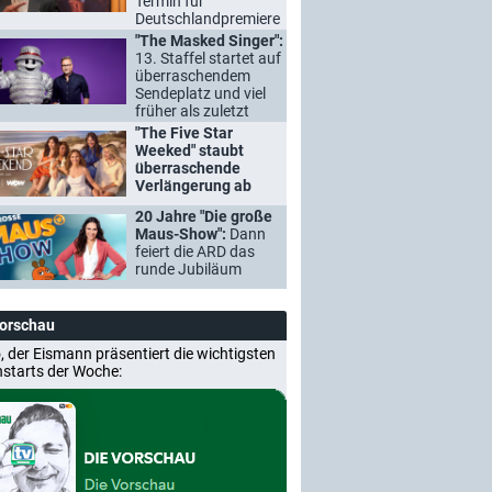
Termin für
Deutschlandpremiere
"The Masked Singer":
13. Staffel startet auf
überraschendem
Sendeplatz und viel
früher als zuletzt
"The Five Star
Weeked" staubt
überraschende
Verlängerung ab
20 Jahre "Die große
Maus-Show":
Dann
feiert die ARD das
runde Jubiläum
Vorschau
, der Eismann präsentiert die wichtigsten
nstarts der Woche: