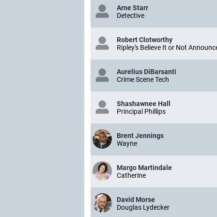
Arne Starr
Detective
Robert Clotworthy
Ripley's Believe It or Not Announc
Aurelius DiBarsanti
Crime Scene Tech
Shashawnee Hall
Principal Phillips
Brent Jennings
Wayne
Margo Martindale
Catherine
David Morse
Douglas Lydecker