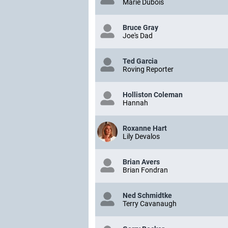
Marie Dubois
Bruce Gray
Joe's Dad
Ted Garcia
Roving Reporter
Holliston Coleman
Hannah
Roxanne Hart
Lily Devalos
Brian Avers
Brian Fondran
Ned Schmidtke
Terry Cavanaugh