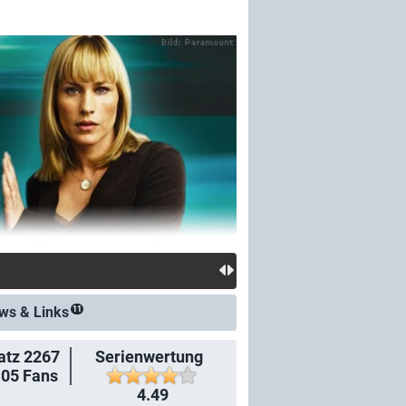
ws &
Links
11
atz 2267
Serienwertung
105
Fans
4.49