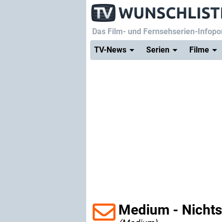
Das Film- und Fernsehserien-Infopor
TV-News
Serien
Filme
Medium - Nichts