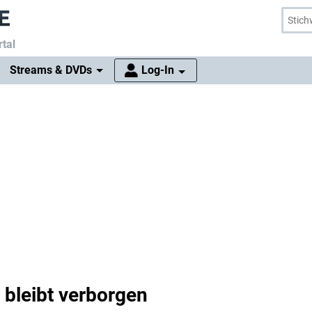
tal
Streams & DVDs
Log-In
 bleibt verborgen