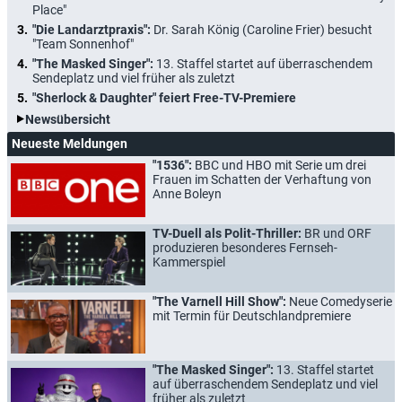
Place"
"Die Landarztpraxis":
Dr. Sarah König (Caroline Frier) besucht
"Team Sonnenhof"
"The Masked Singer":
13. Staffel startet auf überraschendem
Sendeplatz und viel früher als zuletzt
"Sherlock & Daughter" feiert Free-TV-Premiere
Newsübersicht
Neueste Meldungen
"1536":
BBC und HBO mit Serie um drei
Frauen im Schatten der Verhaftung von
Anne Boleyn
TV-Duell als Polit-Thriller:
BR und ORF
produzieren besonderes Fernseh-
Kammerspiel
"The Varnell Hill Show":
Neue Comedyserie
mit Termin für Deutschlandpremiere
"The Masked Singer":
13. Staffel startet
auf überraschendem Sendeplatz und viel
früher als zuletzt