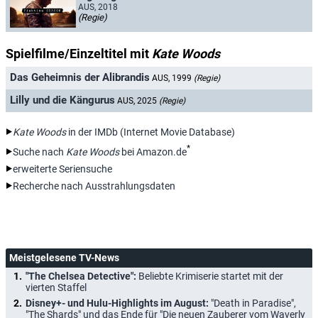
AUS, 2018
(Regie)
Spielfilme/Einzeltitel mit
Kate Woods
Das Geheimnis der Alibrandis
AUS, 1999
(Regie)
Lilly und die Kängurus
AUS, 2025
(Regie)
Kate Woods
in der IMDb (Internet Movie Database)
*
Suche nach
Kate Woods
bei Amazon.de
erweiterte Seriensuche
Recherche nach Ausstrahlungsdaten
Meistgelesene TV-News
"The Chelsea Detective":
Beliebte Krimiserie startet mit der
vierten Staffel
Disney+- und Hulu-Highlights im August:
"Death in Paradise",
"The Shards" und das Ende für "Die neuen Zauberer vom Waverly