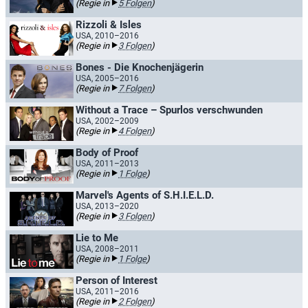
(Regie in
5 Folgen
)
Rizzoli & Isles
USA, 2010–2016
(Regie in
3 Folgen
)
Bones - Die Knochenjägerin
USA, 2005–2016
(Regie in
7 Folgen
)
Without a Trace – Spurlos verschwunden
USA, 2002–2009
(Regie in
4 Folgen
)
Body of Proof
USA, 2011–2013
(Regie in
1 Folge
)
Marvel's Agents of S.H.I.E.L.D.
USA, 2013–2020
(Regie in
3 Folgen
)
Lie to Me
USA, 2008–2011
(Regie in
1 Folge
)
Person of Interest
USA, 2011–2016
(Regie in
2 Folgen
)