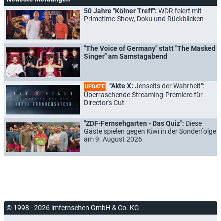
50 Jahre "Kölner Treff":
WDR feiert mit
Primetime-Show, Doku und Rückblicken
"The Voice of Germany" statt "The Masked
Singer" am Samstagabend
"Akte X:
Jenseits der Wahrheit":
UPDATE
Überraschende Streaming-Premiere für
Director's Cut
"ZDF-Fernsehgarten - Das Quiz":
Diese
Gäste spielen gegen Kiwi in der Sonderfolge
am 9. August 2026
© 1998 - 2026 imfernsehen GmbH & Co. KG