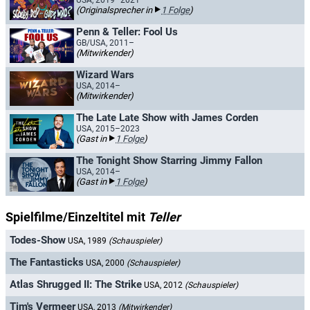
USA, 2019–2021
(Originalsprecher in
1 Folge
)
Penn & Teller: Fool Us
GB/USA, 2011–
(Mitwirkender)
Wizard Wars
USA, 2014–
(Mitwirkender)
The Late Late Show with James Corden
USA, 2015–2023
(Gast in
1 Folge
)
The Tonight Show Starring Jimmy Fallon
USA, 2014–
(Gast in
1 Folge
)
Spielfilme/Einzeltitel mit
Teller
Todes-Show
USA, 1989
(Schauspieler)
The Fantasticks
USA, 2000
(Schauspieler)
Atlas Shrugged II: The Strike
USA, 2012
(Schauspieler)
Tim's Vermeer
USA, 2013
(Mitwirkender)