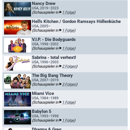
Nancy Drew
USA, 2019–2023
(Schauspieler in
1 Folge
)
Hell's Kitchen / Gordon Ramsays Höllenküche
USA, 2005–
(Schauspieler in
1 Folge
)
V.I.P. - Die Bodyguards
USA, 1998–2002
(Schauspieler in
1 Folge
)
Sabrina - total verhext!
USA, 1996–2003
(Schauspieler in
2 Folgen
)
The Big Bang Theory
USA, 2007–2019
(Schauspieler in
3 Folgen
)
Miami Vice
USA, 1984–1989
(Schauspieler in
1 Folge
)
Babylon 5
USA, 1993–1998
(Schauspieler in
1 Folge
)
Dharma & Greg