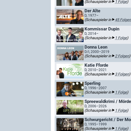
(Schauspieler in
1 Folge
)
Der Alte
D, 1977–
(Schauspieler in
45 Folgen
Kommissar Dupin
D, 2014–
(Schauspieler in
1 Folge
)
Donna Leon
D/I, 2000–2019
(Schauspieler in
2 Folgen
)
Katie Fforde
D, 2010–2021
(Schauspieler in
3 Folgen
)
Sperling
D, 1996–2007
(Schauspieler in
1 Folge
)
Spreewaldkrimi / Mörde
D, 2006–2026
(Schauspieler in
1 Folge
)
Schwurgericht / Der Mo
D, 1995–1999
(Schauspieler in
1 Folge
)