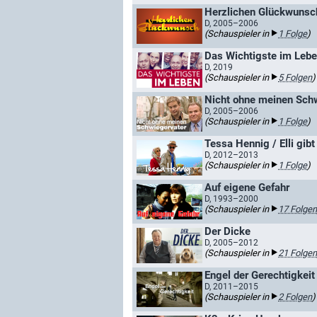
Herzlichen Glückwunsc
D, 2005–2006
(Schauspieler in
1 Folge
)
Das Wichtigste im Leb
D, 2019
(Schauspieler in
5 Folgen
)
Nicht ohne meinen Schw
D, 2005–2006
(Schauspieler in
1 Folge
)
Tessa Hennig / Elli gibt
D, 2012–2013
(Schauspieler in
1 Folge
)
Auf eigene Gefahr
D, 1993–2000
(Schauspieler in
17 Folgen
Der Dicke
D, 2005–2012
(Schauspieler in
21 Folgen
Engel der Gerechtigkeit
D, 2011–2015
(Schauspieler in
2 Folgen
)