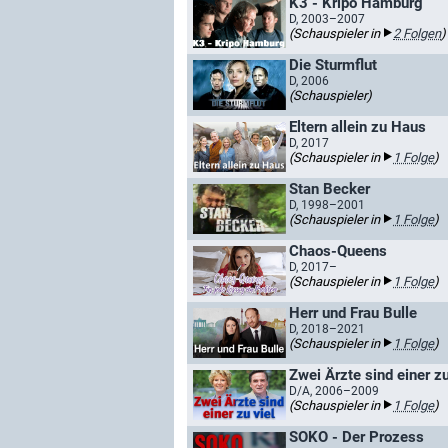
K3 - Kripo Hamburg
D, 2003–2007
(Schauspieler in
2 Folgen
)
Die Sturmflut
D, 2006
(Schauspieler)
Eltern allein zu Haus
D, 2017
(Schauspieler in
1 Folge
)
Stan Becker
D, 1998–2001
(Schauspieler in
1 Folge
)
Chaos-Queens
D, 2017–
(Schauspieler in
1 Folge
)
Herr und Frau Bulle
D, 2018–2021
(Schauspieler in
1 Folge
)
Zwei Ärzte sind einer zu
D/A, 2006–2009
(Schauspieler in
1 Folge
)
SOKO - Der Prozess