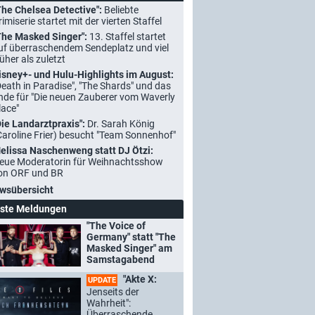
The Chelsea Detective":
Beliebte
rimiserie startet mit der vierten Staffel
The Masked Singer":
13. Staffel startet
uf überraschendem Sendeplatz und viel
rüher als zuletzt
isney+- und Hulu-Highlights im August:
Death in Paradise", "The Shards" und das
nde für "Die neuen Zauberer vom Waverly
lace"
Die Landarztpraxis":
Dr. Sarah König
Caroline Frier) besucht "Team Sonnenhof"
elissa Naschenweng statt DJ Ötzi:
eue Moderatorin für Weihnachtsshow
on ORF und BR
wsübersicht
ste Meldungen
"The Voice of
Germany" statt "The
Masked Singer" am
Samstagabend
"Akte X:
UPDATE
Jenseits der
Wahrheit":
Überraschende