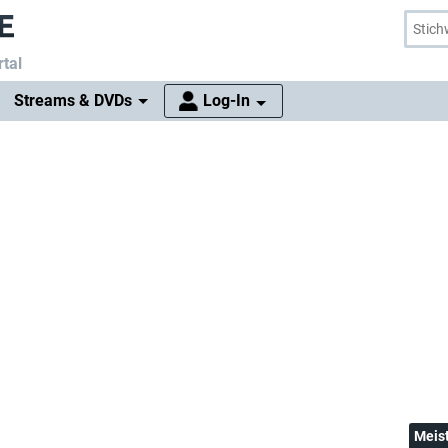
tal
Streams & DVDs
Log-In
Meis