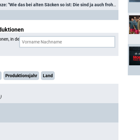
Kremp ("Der Alte") über Heinze: "Wie das bei alten Säcken so ist: Die sind ja auch froh, wenn sie eine tolle Nachfolge bekommen
duktionen
onen, in denen
Walter Kreye
und eine weitere Person
Produktionsjahr
Land
)