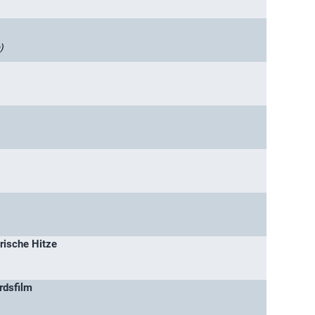
)
rische Hitze
rdsfilm