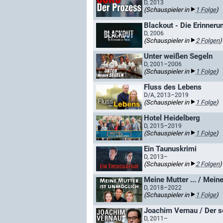
D, 2013
(Schauspieler in
1 Folge
)
Blackout - Die Erinnerun
D, 2006
(Schauspieler in
2 Folgen
)
Unter weißen Segeln
D, 2001–2006
(Schauspieler in
1 Folge
)
Fluss des Lebens
D/A, 2013–2019
(Schauspieler in
1 Folge
)
Hotel Heidelberg
D, 2015–2019
(Schauspieler in
1 Folge
)
Ein Taunuskrimi
D, 2013–
(Schauspieler in
2 Folgen
)
Meine Mutter ... / Meine
D, 2018–2022
(Schauspieler in
1 Folge
)
Joachim Vernau / Der 
D, 2011–