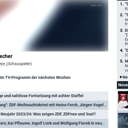
"
WDR
K
"
a
f
D
"
E
P
"
(
recher
M
eye_(Schauspieler)
N
v
Ne
im TV-Programm der nächsten Wochen
Neue
e und nahtlose Fortsetzung mit achter Staffel
"Dahlmanns letzte Bescherung": ZDF-Weihnachtskrimi mit Heino Ferch, Jürgen Vogel und Anja Kling
 Neujahr 2023/24: Was zeigen ZDF, ZDFneo und 3sat?
"Das Traumschiff": Die Pochers, Kai Pflaume, Ingolf Lück und Wolfgang Fierek in neuen Folgen