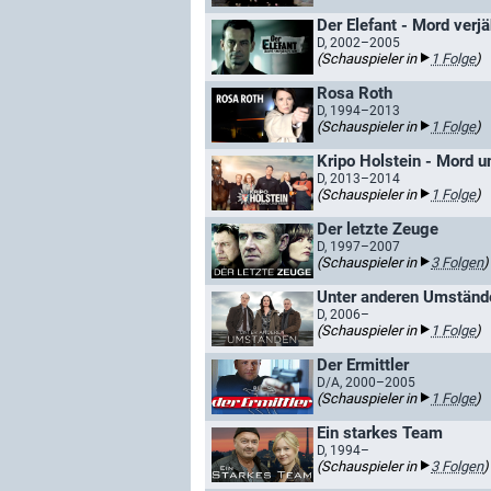
Der Elefant - Mord verjä
D, 2002–2005
(Schauspieler in
1 Folge
)
Rosa Roth
D, 1994–2013
(Schauspieler in
1 Folge
)
Kripo Holstein - Mord 
D, 2013–2014
(Schauspieler in
1 Folge
)
Der letzte Zeuge
D, 1997–2007
(Schauspieler in
3 Folgen
)
Unter anderen Umständ
D, 2006–
(Schauspieler in
1 Folge
)
Der Ermittler
D/A, 2000–2005
(Schauspieler in
1 Folge
)
Ein starkes Team
D, 1994–
(Schauspieler in
3 Folgen
)