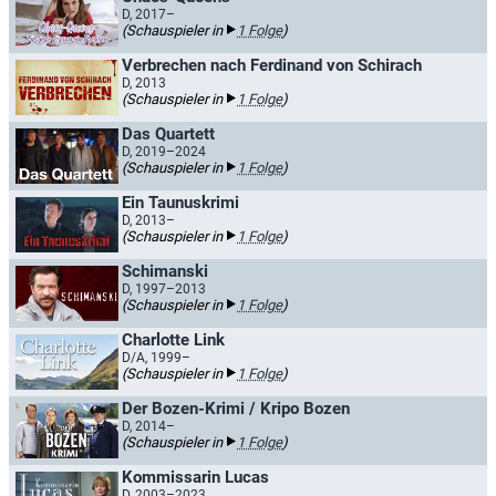
D, 2017–
(Schauspieler in
1 Folge
)
Verbrechen nach Ferdinand von Schirach
D, 2013
(Schauspieler in
1 Folge
)
Das Quartett
D, 2019–2024
(Schauspieler in
1 Folge
)
Ein Taunuskrimi
D, 2013–
(Schauspieler in
1 Folge
)
Schimanski
D, 1997–2013
(Schauspieler in
1 Folge
)
Charlotte Link
D/A, 1999–
(Schauspieler in
1 Folge
)
Der Bozen-Krimi / Kripo Bozen
D, 2014–
(Schauspieler in
1 Folge
)
Kommissarin Lucas
D, 2003–2023