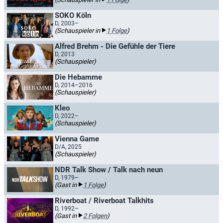
SOKO Köln
D, 2003–
(Schauspieler in
1 Folge
)
Alfred Brehm - Die Gefühle der Tiere
D, 2013
(Schauspieler)
Die Hebamme
D, 2014–2016
(Schauspieler)
Kleo
D, 2022–
(Schauspieler)
Vienna Game
D/A, 2025
(Schauspieler)
NDR Talk Show / Talk nach neun
D, 1979–
(Gast in
1 Folge
)
Riverboat / Riverboat Talkhits
D, 1992–
(Gast in
2 Folgen
)