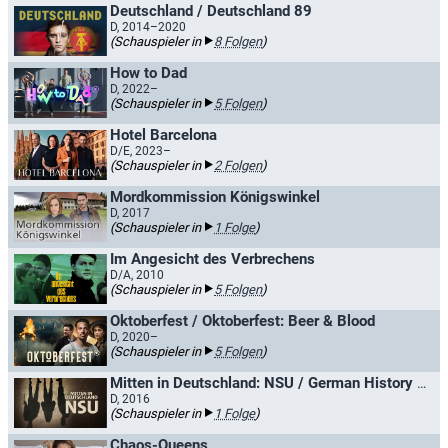
Deutschland / Deutschland 89
D, 2014–2020
(Schauspieler in
8 Folgen
)
How to Dad
D, 2022–
(Schauspieler in
5 Folgen
)
Hotel Barcelona
D/E, 2023–
(Schauspieler in
2 Folgen
)
Mordkommission Königswinkel
D, 2017
(Schauspieler in
1 Folge
)
Im Angesicht des Verbrechens
D/A, 2010
(Schauspieler in
5 Folgen
)
Oktoberfest / Oktoberfest: Beer & Blood
D, 2020–
(Schauspieler in
5 Folgen
)
Mitten in Deutschland: NSU / German History X: NSU
D, 2016
(Schauspieler in
1 Folge
)
Chaos-Queens