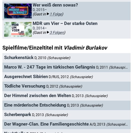
Wer weiß denn sowas?
D, 2015–
(Gast in
1 Folge
)
MDR um Vier – Der starke Osten
D, 2014–
(Gast in
3 Folgen
)
Spielfilme/Einzeltitel mit
Vladimir Burlakov
Schurkenstück
D, 2010
(Schauspieler)
Marco W. - 247 Tage im türkischen Gefängnis
D, 2011
(Schauspieler)
Ausgerechnet Sibirien
D/RUS, 2012
(Schauspieler)
Tödliche Versuchung
D, 2012
(Schauspieler)
Der Himmel zwischen den Welten
D, 2013
(Schauspieler)
Eine mörderische Entscheidung
D, 2013
(Schauspieler)
Scherbenpark
D, 2013
(Schauspieler)
Der Wagner-Clan. Eine Familiengeschichte
A/D, 2013
(Schauspieler)