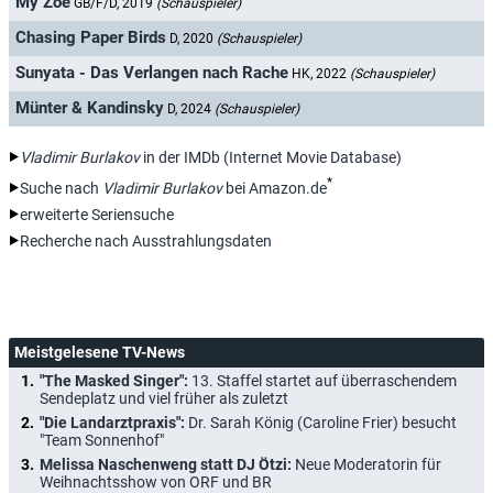
My Zoe
GB/F/D, 2019
(Schauspieler)
Chasing Paper Birds
D, 2020
(Schauspieler)
Sunyata - Das Verlangen nach Rache
HK, 2022
(Schauspieler)
Münter & Kandinsky
D, 2024
(Schauspieler)
Vladimir Burlakov
in der IMDb (Internet Movie Database)
*
Suche nach
Vladimir Burlakov
bei Amazon.de
erweiterte Seriensuche
Recherche nach Ausstrahlungsdaten
Meistgelesene TV-News
"The Masked Singer":
13. Staffel startet auf überraschendem
Sendeplatz und viel früher als zuletzt
"Die Landarztpraxis":
Dr. Sarah König (Caroline Frier) besucht
"Team Sonnenhof"
Melissa Naschenweng statt DJ Ötzi:
Neue Moderatorin für
Weihnachtsshow von ORF und BR