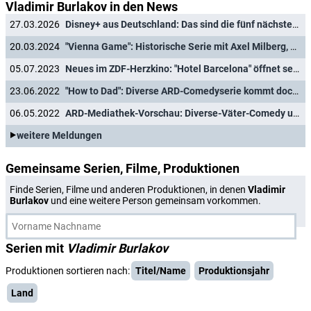
Vladimir Burlakov in den News
27.03.2026
Disney+ aus Deutschland: Das sind die fünf nächsten Serien
20.03.2024
"Vienna Game": Historische Serie mit Axel Milberg, Rufus Beck und Heike Makatsch für Disney+
05.07.2023
Neues im ZDF-Herzkino: "Hotel Barcelona" öffnet seine Pforten
23.06.2022
"How to Dad": Diverse ARD-Comedyserie kommt doch ins lineare TV
06.05.2022
ARD-Mediathek-Vorschau: Diverse-Väter-Comedy und spanisches Coming-of-Age-Drama
weitere Meldungen
Gemeinsame Serien, Filme, Produktionen
Finde Serien, Filme und anderen Produktionen, in denen
Vladimir
Burlakov
und eine weitere Person gemeinsam vorkommen.
Serien mit
Vladimir Burlakov
Produktionen sortieren nach:
Titel/Name
Produktionsjahr
Land