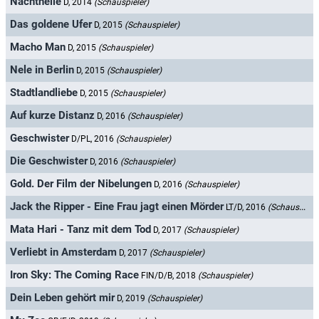
Nachthelle
D, 2014
(Schauspieler)
Das goldene Ufer
D, 2015
(Schauspieler)
Macho Man
D, 2015
(Schauspieler)
Nele in Berlin
D, 2015
(Schauspieler)
Stadtlandliebe
D, 2015
(Schauspieler)
Auf kurze Distanz
D, 2016
(Schauspieler)
Geschwister
D/PL, 2016
(Schauspieler)
Die Geschwister
D, 2016
(Schauspieler)
Gold. Der Film der Nibelungen
D, 2016
(Schauspieler)
Jack the Ripper - Eine Frau jagt einen Mörder
LT/D, 2016
(Schauspieler)
Mata Hari - Tanz mit dem Tod
D, 2017
(Schauspieler)
Verliebt in Amsterdam
D, 2017
(Schauspieler)
Iron Sky: The Coming Race
FIN/D/B, 2018
(Schauspieler)
Dein Leben gehört mir
D, 2019
(Schauspieler)