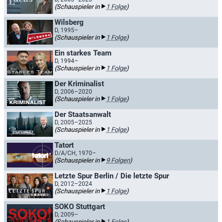
(Schauspieler in
1 Folge
)
Wilsberg
D, 1995–
(Schauspieler in
1 Folge
)
Ein starkes Team
D, 1994–
(Schauspieler in
1 Folge
)
Der Kriminalist
D, 2006–2020
(Schauspieler in
1 Folge
)
Der Staatsanwalt
D, 2005–2025
(Schauspieler in
1 Folge
)
Tatort
D/A/CH, 1970–
(Schauspieler in
9 Folgen
)
Letzte Spur Berlin / Die letzte Spur
D, 2012–2024
(Schauspieler in
1 Folge
)
SOKO Stuttgart
D, 2009–
(Schauspieler in
1 Folge
)