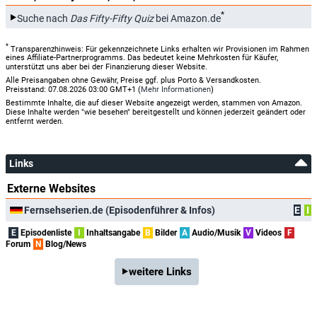
*
Suche nach
Das Fifty-Fifty Quiz
bei Amazon.de
*
Transparenzhinweis: Für gekennzeichnete Links erhalten wir Provisionen im Rahmen
eines Affiliate-Partnerprogramms. Das bedeutet keine Mehrkosten für Käufer,
unterstützt uns aber bei der Finanzierung dieser Website.
Alle Preisangaben ohne Gewähr, Preise ggf. plus Porto & Versandkosten.
Preisstand: 07.08.2026 03:00 GMT+1 (
Mehr Informationen
)
Bestimmte Inhalte, die auf dieser Website angezeigt werden, stammen von Amazon.
Diese Inhalte werden "wie besehen" bereitgestellt und können jederzeit geändert oder
entfernt werden.
Links
Externe Websites
Fernsehserien.de (Episodenführer & Infos)
E
I
E
Episodenliste
I
Inhaltsangabe
B
Bilder
A
Audio/Musik
V
Videos
F
Forum
N
Blog/News
weitere Links