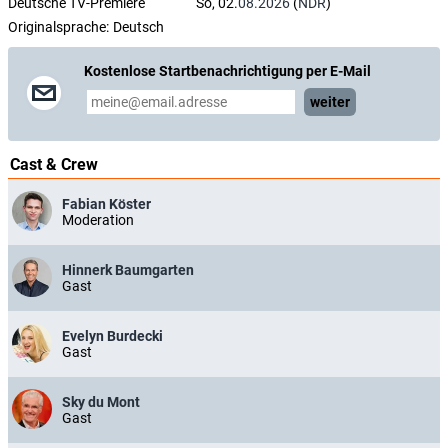
Deutsche TV-Premiere
So, 02.
08.2026
(
NDR
)
Originalsprache:
Deutsch
Kostenlose Startbenachrichtigung per E-Mail
weiter
Cast & Crew
Fabian Köster
Moderation
Hinnerk Baumgarten
Gast
Evelyn Burdecki
Gast
Sky du Mont
Gast