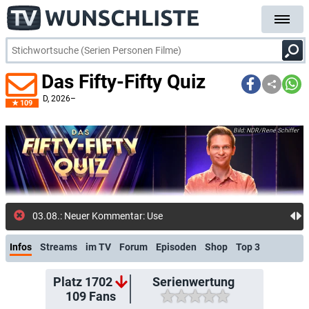
Das Fifty-Fifty Quiz
D
, 2026–
109
NDR/René Schiffer
03.08.: Neuer Kommentar: User 1738460: Trotz des v
Infos
Streams
im TV
Forum
Episoden
Shop
Top 3
Platz 1702
Serienwertung
109
Fans