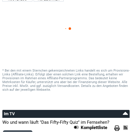
* Bei den mit einem Sternchen gekennzeichneten Links handelt es sich um Provisions-
Links (Affiliate-Links). Erfolgt über einen solchen Link eine Bestellung, erhalten wir
Provisionen im Rahmen eines Affiliate-Partnerprogramms. Das bedeutet keine
Mehrkosten für Käufer, unterstützt uns aber bei der Finanzierung dieser Website. Alle
Preise inkl. MwSt. und ggf. zuzüglich Versandkosten. Details zu den Angeboten finden
sich auf der jeweiligen Webseite.
Im TV
Wo und wann läuft "Das Fifty-Fifty Quiz" im Fernsehen?
Komplettliste