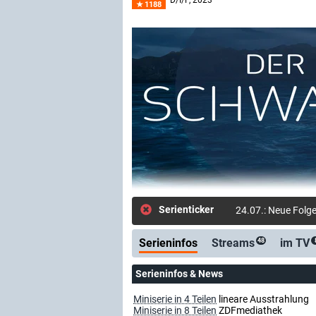
D/I/F
, 2023
1188
Serienticker
24.07.: Neue Folg
Serieninfos
Streams
im TV
48
Serieninfos & News
Miniserie in 4 Teilen
lineare Ausstrahlung
Miniserie in 8 Teilen
ZDFmediathek