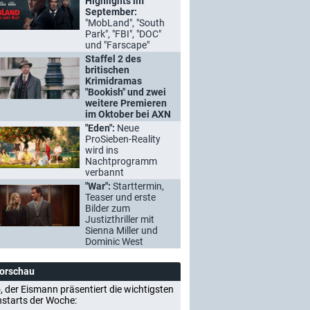
Highlights im
September:
"MobLand", "South
Park", "FBI", "DOC"
und "Farscape"
Staffel 2 des
britischen
Krimidramas
"Bookish" und zwei
weitere Premieren
im Oktober bei AXN
"Eden":
Neue
ProSieben-Reality
wird ins
Nachtprogramm
verbannt
"War":
Starttermin,
Teaser und erste
Bilder zum
Justizthriller mit
Sienna Miller und
Dominic West
Vorschau
, der Eismann präsentiert die wichtigsten
nstarts der Woche: