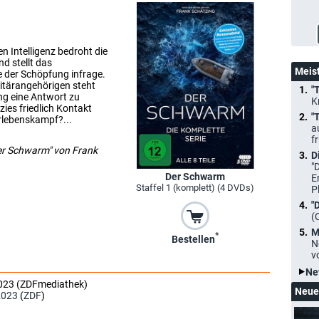
 Intelligenz bedroht die
d stellt das
Meis
 der Schöpfung infrage.
itärangehörigen steht
"
ng eine Antwort zu
K
zies friedlich Kontakt
"
erlebenskampf?...
a
f
er Schwarm" von Frank
D
"
Der Schwarm
E
Staffel 1 (komplett) (4 DVDs)
P
"
(
M
*
Bestellen
N
v
Ne
2023 (ZDFmediathek)
Neue
2023
(
ZDF
)