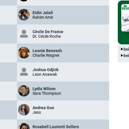
Eidin Jalali
Rahim Amir
Cécile De France
Dr. Cécile Roche
be
Leonie Benesch
Charlie Wagner
be
Joshua Odjick
Leon Anawak
Lydia Wilson
Sara Thompson
Andrea Guo
Jess
Rosabell Laurenti Sellers