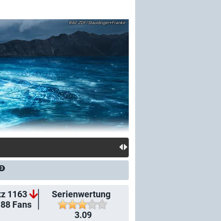
ZDF/Staudinger+Franke
3
tz 1163
Serienwertung
188
Fans
3.09