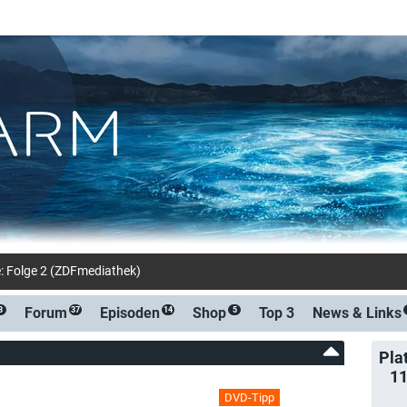
e: Folge 2 (ZDFmediathek)
Forum
Episoden
Shop
Top 3
News &
Links
8
37
14
5
Pla
1
DVD-Tipp