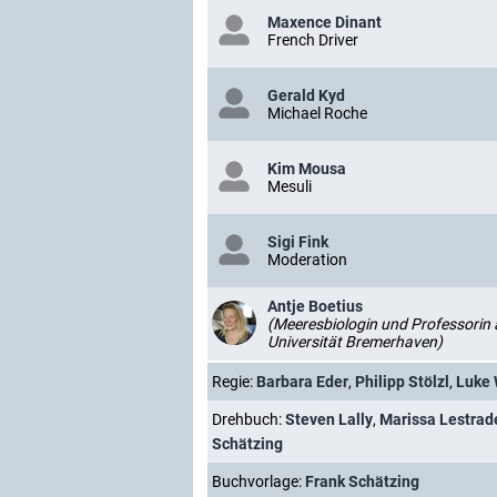
Maxence Dinant
French Driver
Gerald Kyd
Michael Roche
Kim Mousa
Mesuli
Sigi Fink
Moderation
Antje Boetius
(Meeresbiologin und Professorin 
Universität Bremerhaven)
Regie:
Barbara Eder
,
Philipp Stölzl
,
Luke
Drehbuch:
Steven Lally
,
Marissa Lestrad
Schätzing
Buchvorlage:
Frank Schätzing