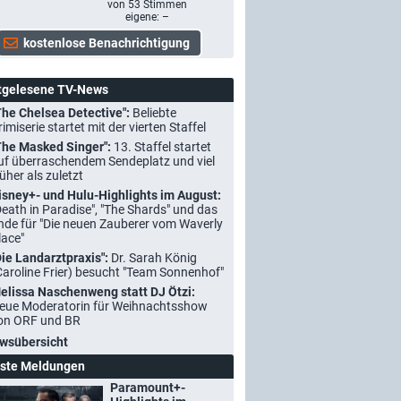
von
53
Stimmen
eigene: –
tgelesene TV-News
The Chelsea Detective":
Beliebte
rimiserie startet mit der vierten Staffel
The Masked Singer":
13. Staffel startet
uf überraschendem Sendeplatz und viel
rüher als zuletzt
isney+- und Hulu-Highlights im August:
Death in Paradise", "The Shards" und das
nde für "Die neuen Zauberer vom Waverly
lace"
Die Landarztpraxis":
Dr. Sarah König
Caroline Frier) besucht "Team Sonnenhof"
elissa Naschenweng statt DJ Ötzi:
eue Moderatorin für Weihnachtsshow
on ORF und BR
wsübersicht
ste Meldungen
Paramount+-