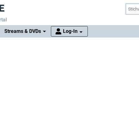
tal
Streams & DVDs
Log-In