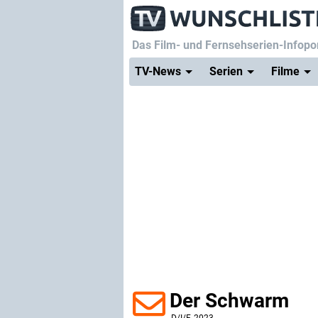
Das Film- und Fernsehserien-Infopor
TV-News
Serien
Filme
Der Schwarm