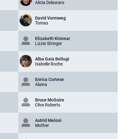
Alicia Delaware
David Vormweg
Tomas
Elizabeth Kinnear
Lizzie Stringer
Alba Gaïa Bellugi
Isabelle Roche
Enrica Cortese
Alaina
Bruce McGuire
Clive Roberts
Astrid Meloni
Mother