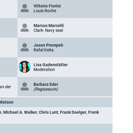
Vittorio Fiorini
Louis Roche
Marcus Marcelli
Clark- Navy seal
Jason Prempeh
Rafal Keita
Lisa Gadenstätter
Moderation
Barbara Eder
an der
(Regisseurin)
 Watson
e
,
Michael A. Walker
,
Chris Lunt
,
Frank Doelger
,
Frank