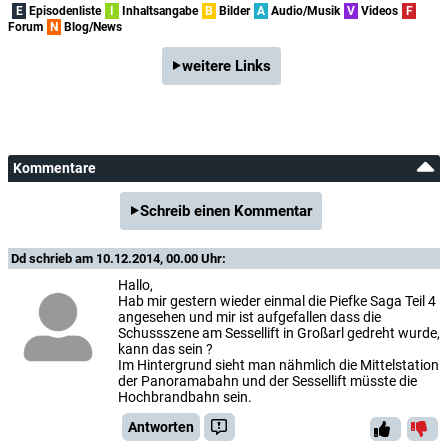
E
Episodenliste
I
Inhaltsangabe
B
Bilder
A
Audio/Musik
V
Videos
F
Forum
N
Blog/News
weitere Links
Kommentare
Schreib einen Kommentar
Dd
schrieb am 10.12.2014, 00.00 Uhr:
Hallo,
Hab mir gestern wieder einmal die Piefke Saga Teil 4
angesehen und mir ist aufgefallen dass die
Schussszene am Sessellift in Großarl gedreht wurde,
kann das sein ?
Im Hintergrund sieht man nähmlich die Mittelstation
der Panoramabahn und der Sessellift müsste die
Hochbrandbahn sein.
Antworten