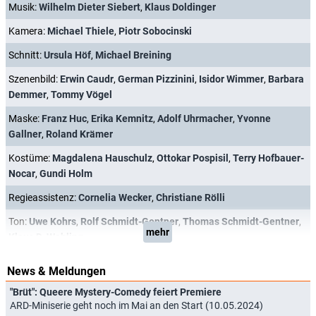
Musik:
Wilhelm Dieter Siebert
,
Klaus Doldinger
Kamera:
Michael Thiele
,
Piotr Sobocinski
Schnitt:
Ursula Höf
,
Michael Breining
Szenenbild:
Erwin Caudr
,
German Pizzinini
,
Isidor Wimmer
,
Barbara
Demmer
,
Tommy Vögel
Maske:
Franz Huc
,
Erika Kemnitz
,
Adolf Uhrmacher
,
Yvonne
Gallner
,
Roland Krämer
Kostüme:
Magdalena Hauschulz
,
Ottokar Pospisil
,
Terry Hofbauer-
Nocar
,
Gundi Holm
Regieassistenz:
Cornelia Wecker
,
Christiane Rölli
Ton:
Uwe Kohrs
,
Rolf Schmidt-Gentner
,
Thomas Schmidt-Gentner
,
mehr
Klaus D. Wehling
News & Meldungen
"Brüt": Queere Mystery-Comedy feiert Premiere
ARD-Miniserie geht noch im Mai an den Start (10.05.2024)