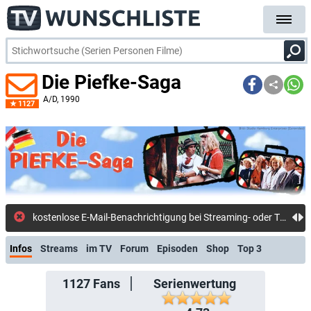
Die Piefke-Saga
A/D
, 1990
1127
koste
Infos
Streams
im TV
Forum
Episoden
Shop
Top 3
1127
Fans
Serienwertung