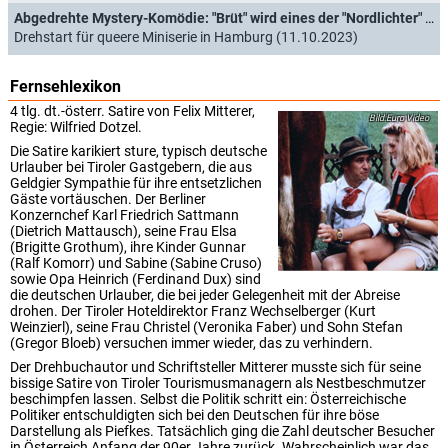
Abgedrehte Mystery-Komödie: "Brüt" wird eines der "Nordlichter" des NDR
Drehstart für queere Miniserie in Hamburg (11.10.2023)
Fernsehlexikon
4 tlg. dt.-österr. Satire von Felix Mitterer,
Euro Video
Regie: Wilfried Dotzel.
Die Satire karikiert sture, typisch deutsche
Urlauber bei Tiroler Gastgebern, die aus
Geldgier Sympathie für ihre entsetzlichen
Gäste vortäuschen. Der Berliner
Konzernchef Karl Friedrich Sattmann
(Dietrich Mattausch), seine Frau Elsa
(Brigitte Grothum), ihre Kinder Gunnar
(Ralf Komorr) und Sabine (Sabine Cruso)
sowie Opa Heinrich (Ferdinand Dux) sind
die deutschen Urlauber, die bei jeder Gelegenheit mit der Abreise
drohen. Der Tiroler Hoteldirektor Franz Wechselberger (Kurt
Weinzierl), seine Frau Christel (Veronika Faber) und Sohn Stefan
(Gregor Bloeb) versuchen immer wieder, das zu verhindern.
Der Drehbuchautor und Schriftsteller Mitterer musste sich für seine
bissige Satire von Tiroler Tourismusmanagern als Nestbeschmutzer
beschimpfen lassen. Selbst die Politik schritt ein: Österreichische
Politiker entschuldigten sich bei den Deutschen für ihre böse
Darstellung als Piefkes. Tatsächlich ging die Zahl deutscher Besucher
in Österreich Anfang der 90er Jahre zurück. Wahrscheinlich war das