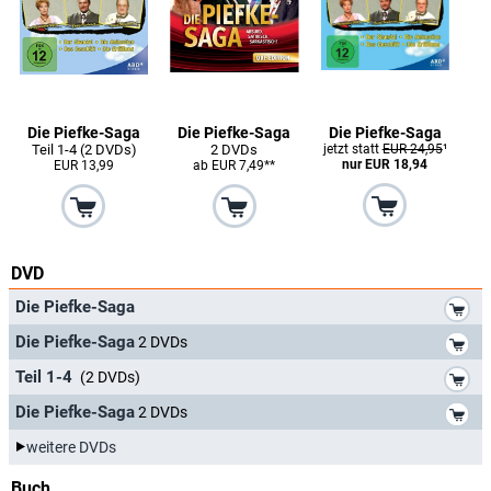
Die Piefke-Saga
Die Piefke-Saga
Die Piefke-Saga
Teil 1-4 (2 DVDs)
2 DVDs
jetzt statt
EUR 24,95
¹
nur EUR 18,94
EUR 13,99
ab EUR 7,49**
DVD
*
Die Piefke-Saga
*
Die Piefke-Saga
2 DVDs
*
Teil 1-4
(2 DVDs)
*
Die Piefke-Saga
2 DVDs
weitere DVDs
Buch