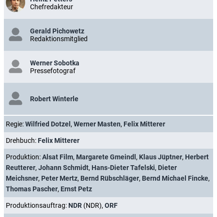
Chefredakteur
Gerald Pichowetz
Redaktionsmitglied
Werner Sobotka
Pressefotograf
Robert Winterle
Regie:
Wilfried Dotzel
,
Werner Masten
,
Felix Mitterer
Drehbuch:
Felix Mitterer
Produktion:
Alsat Film
,
Margarete Gmeindl
,
Klaus Jüptner
,
Herbert
Reutterer
,
Johann Schmidt
,
Hans-Dieter Tafelski
,
Dieter
Meichsner
,
Peter Mertz
,
Bernd Rübschläger
,
Bernd Michael Fincke
,
Thomas Pascher
,
Ernst Petz
Produktionsauftrag:
NDR
(NDR),
ORF