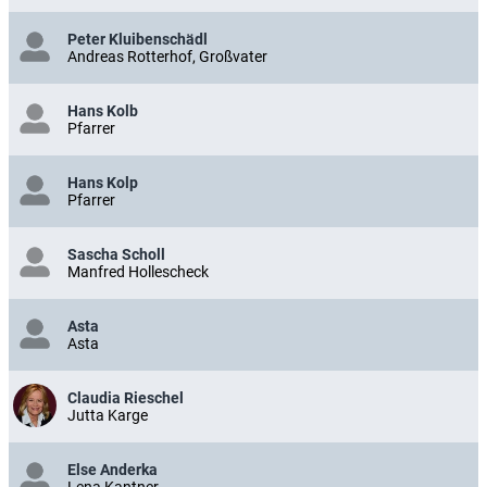
Peter Kluibenschädl
Andreas Rotterhof, Großvater
Hans Kolb
Pfarrer
Hans Kolp
Pfarrer
Sascha Scholl
Manfred Hollescheck
Asta
Asta
Claudia Rieschel
Jutta Karge
Else Anderka
Lena Kantner