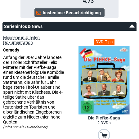
4.73
Serieninfos & News
Miniserie in 4 Teilen
DVD-Tipp
Dokumentation
Comedy
Anfang der 90er Jahre landete
der Tiroler Schriftsteller Felix
Mitterer mit der Piefke-Saga
einen Riesenerfolg: Die Komödie
rund um die deutsche Familie
Sattmann, die Jahr für Jahr
begeisterte Tirol-Urlauber sind,
spart nicht mit Klischees. Die 4-
teilige Satire über das
gebrochene Verhältnis von
teutonischen Touristen und
alpenländischen Eingeborenen
erzielte zum Niederknien hohe
Die Piefke-Saga
Quoten.
2 DVDs
(Infos von Alex Hinterleitner)