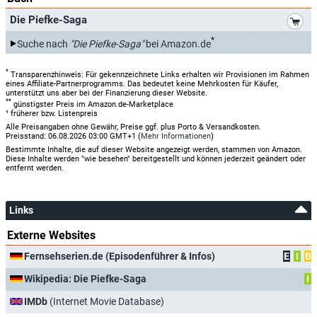
*
Die Piefke-Saga
*
Suche nach
"Die Piefke-Saga"
bei Amazon.de
*
Transparenzhinweis: Für gekennzeichnete Links erhalten wir Provisionen im Rahmen
eines Affiliate-Partnerprogramms. Das bedeutet keine Mehrkosten für Käufer,
unterstützt uns aber bei der Finanzierung dieser Website.
**
günstigster Preis im Amazon.de-Marketplace
¹ früherer bzw. Listenpreis
Alle Preisangaben ohne Gewähr, Preise ggf. plus Porto & Versandkosten.
Preisstand: 06.08.2026 03:00 GMT+1 (
Mehr Informationen
)
Bestimmte Inhalte, die auf dieser Website angezeigt werden, stammen von Amazon.
Diese Inhalte werden "wie besehen" bereitgestellt und können jederzeit geändert oder
entfernt werden.
Links
Externe Websites
Fernsehserien.de (Episodenführer & Infos)
E
I
B
Wikipedia: Die Piefke-Saga
I
IMDb
(Internet Movie Database)