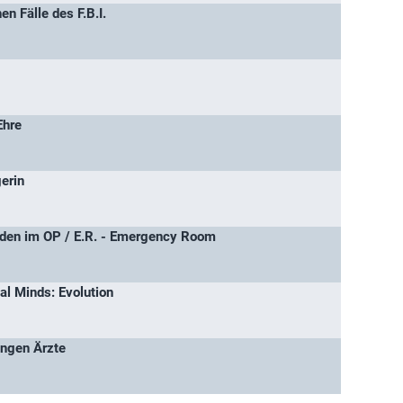
n Fälle des F.B.I.
Ehre
erin
en im OP / E.R. - Emergency Room
al Minds: Evolution
ungen Ärzte