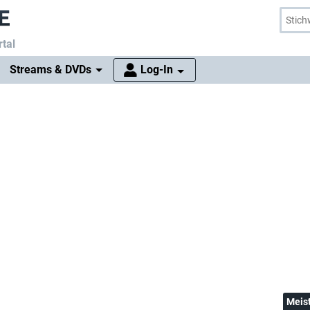
tal
Streams & DVDs
Log-In
Meis