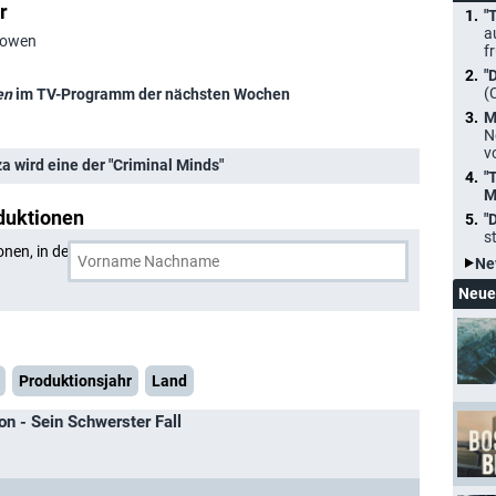
r
"
a
_Bowen
f
"
(
en
im TV-Programm der nächsten Wochen
M
N
v
a wird eine der "Criminal Minds"
"
M
duktionen
"
s
onen, in denen
Michael Bowen
und eine weitere Person
Ne
Neue
Produktionsjahr
Land
n - Sein Schwerster Fall