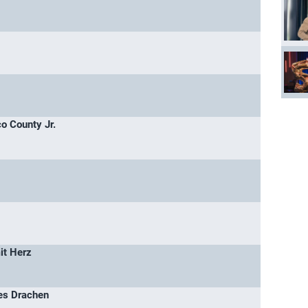
o County Jr.
it Herz
es Drachen