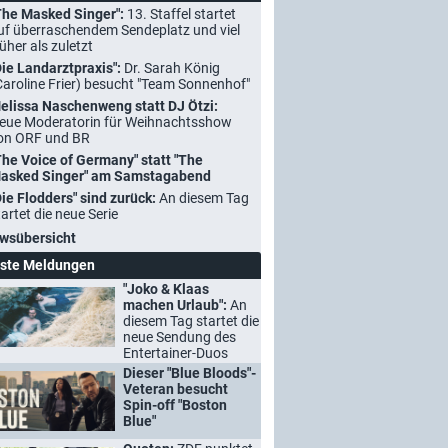
The Masked Singer":
13. Staffel startet
uf überraschendem Sendeplatz und viel
rüher als zuletzt
Die Landarztpraxis":
Dr. Sarah König
Caroline Frier) besucht "Team Sonnenhof"
elissa Naschenweng statt DJ Ötzi:
eue Moderatorin für Weihnachtsshow
on ORF und BR
The Voice of Germany" statt "The
asked Singer" am Samstagabend
Die Flodders" sind zurück:
An diesem Tag
tartet die neue Serie
wsübersicht
ste Meldungen
"Joko & Klaas
machen Urlaub":
An
diesem Tag startet die
neue Sendung des
Entertainer-Duos
Dieser "Blue Bloods"-
Veteran besucht
Spin-off "Boston
Blue"