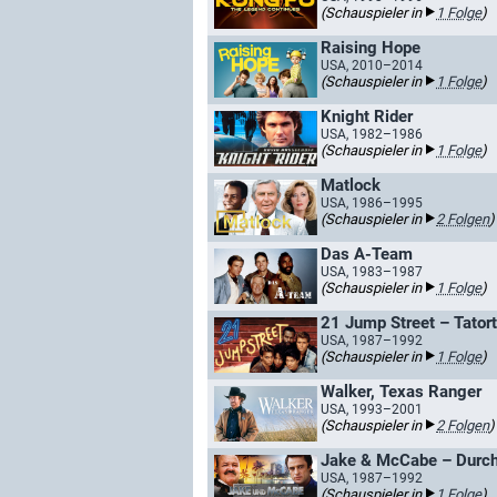
(Schauspieler in
1 Folge
)
Raising Hope
USA, 2010–2014
(Schauspieler in
1 Folge
)
Knight Rider
USA, 1982–1986
(Schauspieler in
1 Folge
)
Matlock
USA, 1986–1995
(Schauspieler in
2 Folgen
)
Das A-Team
USA, 1983–1987
(Schauspieler in
1 Folge
)
21 Jump Street – Tato
USA, 1987–1992
(Schauspieler in
1 Folge
)
Walker, Texas Ranger
USA, 1993–2001
(Schauspieler in
2 Folgen
)
Jake & McCabe – Durch 
USA, 1987–1992
(Schauspieler in
1 Folge
)