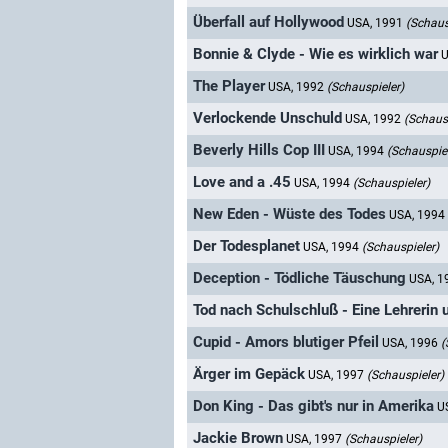
Überfall auf Hollywood
USA, 1991
(Schaus
Bonnie & Clyde - Wie es wirklich war
U
The Player
USA, 1992
(Schauspieler)
Verlockende Unschuld
USA, 1992
(Schausp
Beverly Hills Cop III
USA, 1994
(Schauspiel
Love and a .45
USA, 1994
(Schauspieler)
New Eden - Wüste des Todes
USA, 1994
Der Todesplanet
USA, 1994
(Schauspieler)
Deception - Tödliche Täuschung
USA, 
Tod nach Schulschluß - Eine Lehrerin 
Cupid - Amors blutiger Pfeil
USA, 1996
(
Ärger im Gepäck
USA, 1997
(Schauspieler)
Don King - Das gibt's nur in Amerika
U
Jackie Brown
USA, 1997
(Schauspieler)