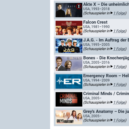
Akte X – Die unheimliche
USA, 1993–2018
(Schauspieler in
1 Folge
)
Falcon Crest
USA, 1981–1990
(Schauspieler in
1 Folge
)
J.A.G. - Im Auftrag der 
USA, 1995–2005
(Schauspieler in
1 Folge
)
Bones - Die Knochenjäg
USA, 2005–2016
(Schauspieler in
1 Folge
)
Emergency Room – Held
USA, 1994–2009
(Schauspieler in
1 Folge
)
Criminal Minds / Crimin
USA, 2005–
(Schauspieler in
1 Folge
)
Grey's Anatomy – Die j
USA, 2005–
(Schauspieler in
1 Folge
)