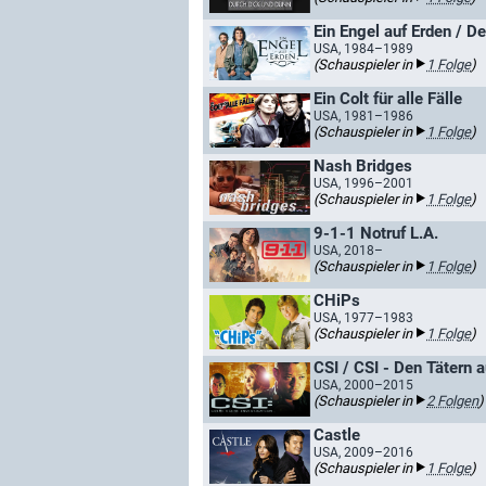
Ein Engel auf Erden / D
USA, 1984–1989
(Schauspieler in
1 Folge
)
Ein Colt für alle Fälle
USA, 1981–1986
(Schauspieler in
1 Folge
)
Nash Bridges
USA, 1996–2001
(Schauspieler in
1 Folge
)
9-1-1 Notruf L.A.
USA, 2018–
(Schauspieler in
1 Folge
)
CHiPs
USA, 1977–1983
(Schauspieler in
1 Folge
)
CSI / CSI - Den Tätern a
USA, 2000–2015
(Schauspieler in
2 Folgen
)
Castle
USA, 2009–2016
(Schauspieler in
1 Folge
)