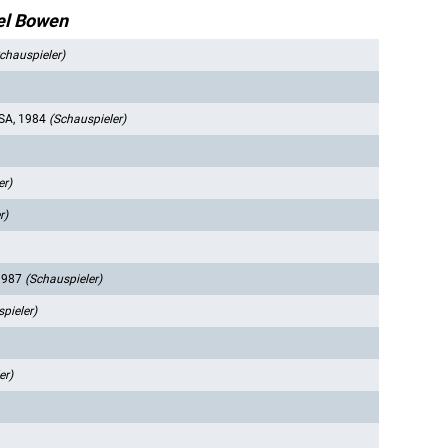
el Bowen
chauspieler)
SA, 1984
(Schauspieler)
er)
r)
1987
(Schauspieler)
pieler)
er)