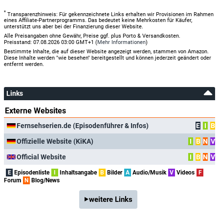
*
Transparenzhinweis: Für gekennzeichnete Links erhalten wir Provisionen im Rahmen
eines Affiliate-Partnerprogramms. Das bedeutet keine Mehrkosten für Käufer,
unterstützt uns aber bei der Finanzierung dieser Website.
Alle Preisangaben ohne Gewähr, Preise ggf. plus Porto & Versandkosten.
Preisstand: 07.08.2026 03:00 GMT+1 (
Mehr Informationen
)
Bestimmte Inhalte, die auf dieser Website angezeigt werden, stammen von Amazon.
Diese Inhalte werden "wie besehen" bereitgestellt und können jederzeit geändert oder
entfernt werden.
Links
Externe Websites
Fernsehserien.de (Episodenführer & Infos)
E
I
B
Offizielle Website (KiKA)
I
B
N
V
Official Website
I
B
N
V
E
Episodenliste
I
Inhaltsangabe
B
Bilder
A
Audio/Musik
V
Videos
F
Forum
N
Blog/News
weitere Links