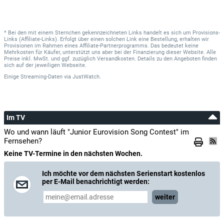
* Bei den mit einem Sternchen gekennzeichneten Links handelt es sich um Provisions-
Links (Affiliate-Links). Erfolgt über einen solchen Link eine Bestellung, erhalten wir
Provisionen im Rahmen eines Affiliate-Partnerprogramms. Das bedeutet keine
Mehrkosten für Käufer, unterstützt uns aber bei der Finanzierung dieser Website. Alle
Preise inkl. MwSt. und ggf. zuzüglich Versandkosten. Details zu den Angeboten finden
sich auf der jeweiligen Webseite.
Einige Streaming-Daten
via
JustWatch.
Im TV
Wo und wann läuft "Junior Eurovision Song Contest" im
Fernsehen?
Keine TV-Termine in den nächsten Wochen.
Ich möchte vor dem nächsten Serienstart kostenlos
per E-Mail benachrichtigt werden:
weiter