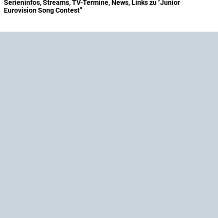
Serieninfos, Streams, TV-Termine, News, Links zu "Junior
Eurovision Song Contest"