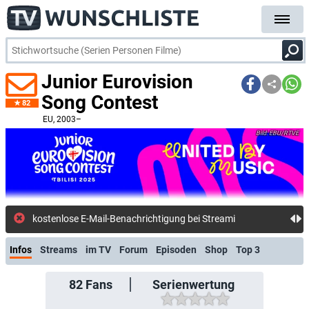
Junior Eurovision
Song Contest
82
EU
, 2003–
EBU/RTVE
kostenlose E-Mail-Benachrichtigung bei Streaming- oder TV-Start
Infos
Streams
im TV
Forum
Episoden
Shop
Top 3
82
Fans
Serienwertung