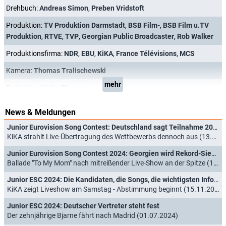
Drehbuch:
Andreas Simon
,
Preben Vridstoft
Produktion:
TV Produktion Darmstadt
,
BSB Film-
,
BSB Film u.TV
Produktion
,
RTVE
,
TVP
,
Georgian Public Broadcaster
,
Rob Walker
Produktionsfirma:
NDR
,
EBU
,
KiKA
,
France Télévisions
,
MCS
Kamera:
Thomas Tralischewski
mehr
Redaktion:
Ulrike Ziesemer
News & Meldungen
Junior Eurovision Song Contest: Deutschland sagt Teilnahme 2025 ab
KiKA strahlt Live-Übertragung des Wettbewerbs dennoch aus (13.03.2025)
Junior Eurovision Song Contest 2024: Georgien wird Rekord-Sieger
Ballade "To My Mom" nach mitreißender Live-Show an der Spitze (16.11.2024)
Junior ESC 2024: Die Kandidaten, die Songs, die wichtigsten Infos
KiKA zeigt Liveshow am Samstag - Abstimmung beginnt (15.11.2024)
Junior ESC 2024: Deutscher Vertreter steht fest
Der zehnjährige Bjarne fährt nach Madrid (01.07.2024)