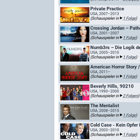
Private Practice
USA, 2007–2013
(Schauspieler in
1 Folge
)
Crossing Jordan – Patho
USA, 2001–2007
(Schauspieler in
1 Folge
)
Numb3rs – Die Logik d
USA, 2005–2010
(Schauspieler in
1 Folge
)
American Horror Story 
USA, 2011–
(Schauspieler in
1 Folge
)
Beverly Hills, 90210
USA, 1990–2000
(Schauspieler in
2 Folgen
)
The Mentalist
USA, 2008–2015
(Schauspieler in
1 Folge
)
Cold Case - Kein Opfer 
USA, 2003–2010
(Schauspieler in
1 Folge
)