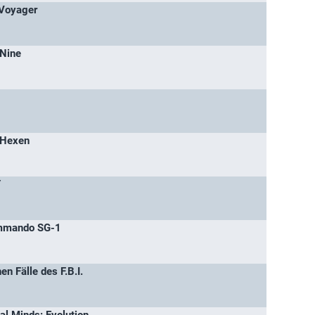
 Voyager
 Nine
 Hexen
Y
ommando SG-1
n Fälle des F.B.I.