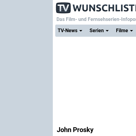
Das Film- und Fernsehserien-Infopor
TV-News
Serien
Filme
John Prosky