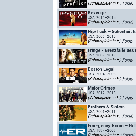
(Schauspieler in
1 Folge
)
Revenge
USA, 2011–2015
(Schauspieler in
1 Folge
)
Nip/Tuck – Schönheit ha
USA, 2003–2010
(Schauspieler in
1 Folge
)
Fringe - Grenzfälle des 
USA, 2008–2013
(Schauspieler in
1 Folge
)
Boston Legal
USA, 2004–2008
(Schauspieler in
1 Folge
)
Major Crimes
USA, 2012–2018
(Schauspieler in
1 Folge
)
Brothers & Sisters
USA, 2006–2011
(Schauspieler in
1 Folge
)
Emergency Room – Held
USA, 1994–2009
(Schauspieler in
3 Folgen
)