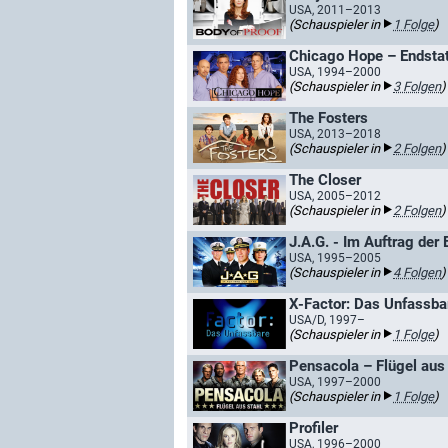
USA, 2011–2013
(Schauspieler in
1 Folge
)
Chicago Hope – Endsta
USA, 1994–2000
(Schauspieler in
3 Folgen
)
The Fosters
USA, 2013–2018
(Schauspieler in
2 Folgen
)
The Closer
USA, 2005–2012
(Schauspieler in
2 Folgen
)
J.A.G. - Im Auftrag der 
USA, 1995–2005
(Schauspieler in
4 Folgen
)
X-Factor: Das Unfassba
USA/D, 1997–
(Schauspieler in
1 Folge
)
Pensacola – Flügel aus
USA, 1997–2000
(Schauspieler in
1 Folge
)
Profiler
USA, 1996–2000