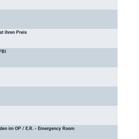
t ihren Preis
FBI
en im OP / E.R. - Emergency Room