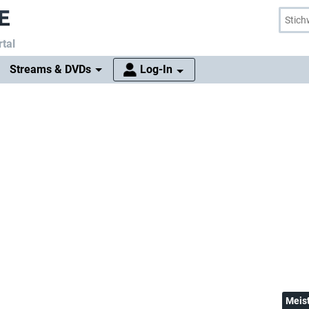
tal
Streams & DVDs
Log-In
Meis