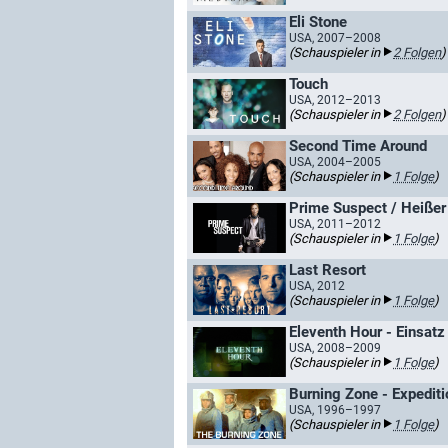
Eli Stone
USA, 2007–2008
(Schauspieler in
2 Folgen
)
Touch
USA, 2012–2013
(Schauspieler in
2 Folgen
)
Second Time Around
USA, 2004–2005
(Schauspieler in
1 Folge
)
Prime Suspect / Heißer
USA, 2011–2012
(Schauspieler in
1 Folge
)
Last Resort
USA, 2012
(Schauspieler in
1 Folge
)
Eleventh Hour - Einsatz
USA, 2008–2009
(Schauspieler in
1 Folge
)
Burning Zone - Expeditio
USA, 1996–1997
(Schauspieler in
1 Folge
)