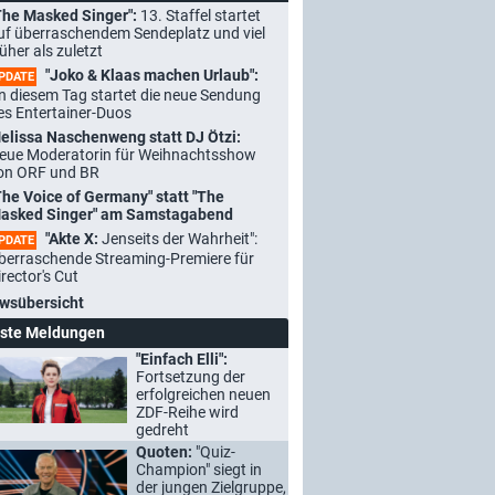
The Masked Singer":
13. Staffel startet
uf überraschendem Sendeplatz und viel
rüher als zuletzt
"Joko & Klaas machen Urlaub":
PDATE
n diesem Tag startet die neue Sendung
es Entertainer-Duos
elissa Naschenweng statt DJ Ötzi:
eue Moderatorin für Weihnachtsshow
on ORF und BR
The Voice of Germany" statt "The
asked Singer" am Samstagabend
"Akte X:
Jenseits der Wahrheit":
PDATE
berraschende Streaming-Premiere für
irector's Cut
wsübersicht
ste Meldungen
"Einfach Elli":
Fortsetzung der
erfolgreichen neuen
ZDF-Reihe wird
gedreht
Quoten:
"Quiz-
Champion" siegt in
der jungen Zielgruppe,