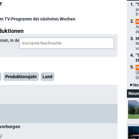
r
"
a
f
m TV-Programm der nächsten Wochen
U
A
duktionen
d
M
onen, in denen
John Prosky
und eine weitere Person
N
v
"
M
U
Ü
Produktionsjahr
Land
D
Ne
Neue
 verborgen
)