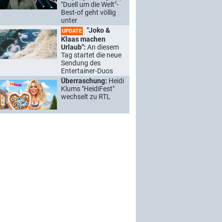
"Duell um die Welt"-
Best-of geht völlig
unter
"Joko &
UPDATE
Klaas machen
Urlaub":
An diesem
Tag startet die neue
Sendung des
Entertainer-Duos
Überraschung:
Heidi
Klums "HeidiFest"
wechselt zu RTL