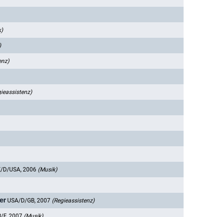
k)
)
enz)
ieassistenz)
/D/USA, 2006
(Musik)
er
USA/D/GB, 2007
(Regieassistenz)
/F, 2007
(Musik)