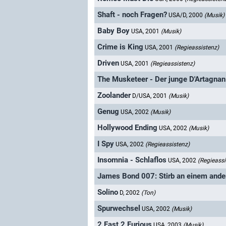
Shaft - noch Fragen?
USA/D, 2000
(Musik)
Baby Boy
USA, 2001
(Musik)
Crime is King
USA, 2001
(Regieassistenz)
Driven
USA, 2001
(Regieassistenz)
The Musketeer - Der junge D'Artagnan
Zoolander
D/USA, 2001
(Musik)
Genug
USA, 2002
(Musik)
Hollywood Ending
USA, 2002
(Musik)
I Spy
USA, 2002
(Regieassistenz)
Insomnia - Schlaflos
USA, 2002
(Regieassi
James Bond 007: Stirb an einem ande
Solino
D, 2002
(Ton)
Spurwechsel
USA, 2002
(Musik)
2 Fast 2 Furious
USA, 2003
(Musik)