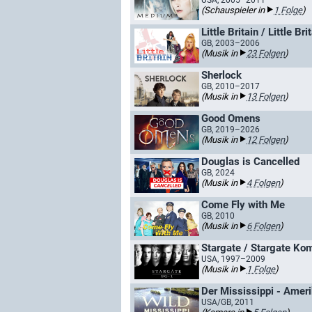
USA, 2005–2011
(Schauspieler in
1 Folge
)
Little Britain / Little B
GB, 2003–2006
(Musik in
23 Folgen
)
Sherlock
GB, 2010–2017
(Musik in
13 Folgen
)
Good Omens
GB, 2019–2026
(Musik in
12 Folgen
)
Douglas is Cancelled
GB, 2024
(Musik in
4 Folgen
)
Come Fly with Me
GB, 2010
(Musik in
6 Folgen
)
Stargate / Stargate K
USA, 1997–2009
(Musik in
1 Folge
)
Der Mississippi - Amer
USA/GB, 2011