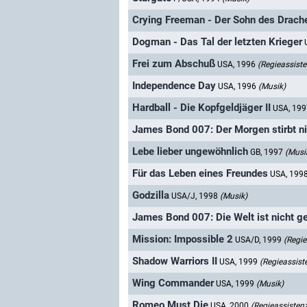
Crying Freeman - Der Sohn des Drach
Dogman - Das Tal der letzten Krieger
Frei zum Abschuß
USA, 1996
(Regieassiste
Independence Day
USA, 1996
(Musik)
Hardball - Die Kopfgeldjäger II
USA, 19
James Bond 007: Der Morgen stirbt n
Lebe lieber ungewöhnlich
GB, 1997
(Musi
Für das Leben eines Freundes
USA, 199
Godzilla
USA/J, 1998
(Musik)
James Bond 007: Die Welt ist nicht g
Mission: Impossible 2
USA/D, 1999
(Regie
Shadow Warriors II
USA, 1999
(Regieassist
Wing Commander
USA, 1999
(Musik)
Romeo Must Die
USA, 2000
(Regieassisten