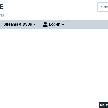
tal
Streams & DVDs
Log-In
Meis