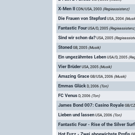
X-Men II
CDN/USA, 2003
(Regieassistenz)
Die Frauen von Stepford
USA, 2004
(Musi
Fantastic Four
USA/D, 2005
(Regieassistenz
Sind wir schon da?
USA, 2005
(Regieassist
Stoned
GB, 2005
(Musik)
Ein ungezähmtes Leben
USA/D, 2005
(Reg
Vier Brüder
USA, 2005
(Musik)
Amazing Grace
GB/USA, 2006
(Musik)
Emmas Glück
D, 2006
(Ton)
FC Venus
D, 2006
(Ton)
James Bond 007: Casino Royale
GB/CZ
Lieben und lassen
USA, 2006
(Ton)
Fantastic Four - Rise of the Silver Surf
Hot Fuzz - Zwei abgewichste Profis
GB