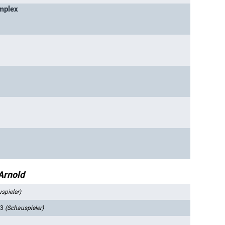
mplex
Arnold
spieler)
93
(Schauspieler)