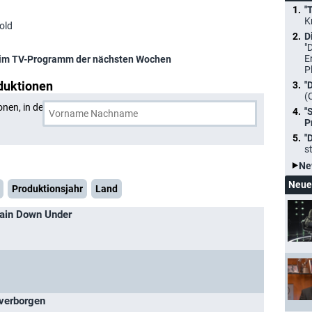
"
K
old
D
"
E
im TV-Programm der nächsten Wochen
P
duktionen
"
(
onen, in denen
David Arnold
und eine weitere Person
"
P
"
s
Ne
Neue
Produktionsjahr
Land
ritain Down Under
 verborgen