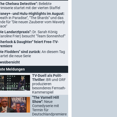
The Chelsea Detective":
Beliebte
rimiserie startet mit der vierten Staffel
isney+- und Hulu-Highlights im August:
Death in Paradise", "The Shards" und das
nde für "Die neuen Zauberer vom Waverly
lace"
Die Landarztpraxis":
Dr. Sarah König
Caroline Frier) besucht "Team Sonnenhof"
Sherlock & Daughter" feiert Free-TV-
remiere
Die Flodders" sind zurück:
An diesem Tag
tartet die neue Serie
wsübersicht
ste Meldungen
TV-Duell als Polit-
Thriller:
BR und ORF
produzieren
besonderes Fernseh-
Kammerspiel
"The Varnell Hill
Show":
Neue
Comedyserie mit
Termin für
Deutschlandpremiere