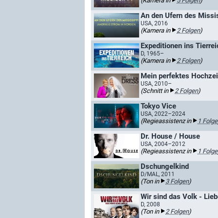
(Kamera in
5 Folgen
)
An den Ufern des Missi
USA, 2016
(Kamera in
2 Folgen
)
Expeditionen ins Tierre
D, 1965–
(Kamera in
2 Folgen
)
Mein perfektes Hochzeit
USA, 2010–
(Schnitt in
2 Folgen
)
Tokyo Vice
USA, 2022–2024
(Regieassistenz in
1 Folge
Dr. House / House
USA, 2004–2012
(Regieassistenz in
1 Folge
Dschungelkind
D/MAL, 2011
(Ton in
3 Folgen
)
Wir sind das Volk - Lie
D, 2008
(Ton in
2 Folgen
)