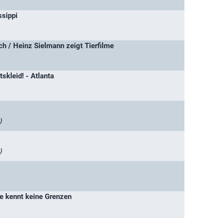
ssippi
ich / Heinz Sielmann zeigt Tierfilme
skleid! - Atlanta
)
)
be kennt keine Grenzen