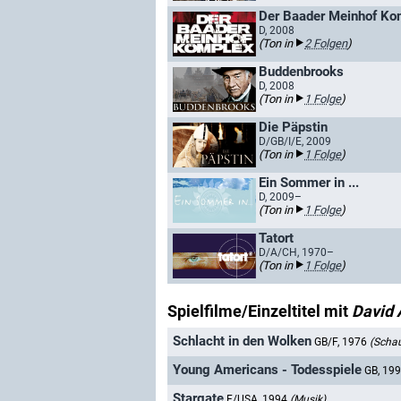
Der Baader Meinhof Ko
D, 2008
(Ton in
2 Folgen
)
Buddenbrooks
D, 2008
(Ton in
1 Folge
)
Die Päpstin
D/GB/I/E, 2009
(Ton in
1 Folge
)
Ein Sommer in ...
D, 2009–
(Ton in
1 Folge
)
Tatort
D/A/CH, 1970–
(Ton in
1 Folge
)
Spielfilme/Einzeltitel mit
David 
Schlacht in den Wolken
GB/F, 1976
(Schau
Young Americans - Todesspiele
GB, 19
Stargate
F/USA, 1994
(Musik)