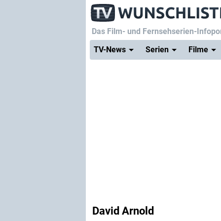
Das Film- und Fernsehserien-Infopor
TV-News
Serien
Filme
David Arnold