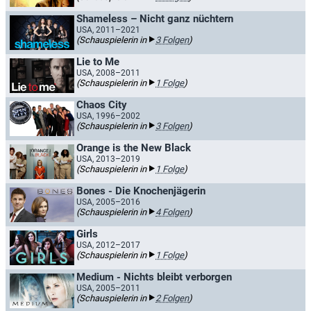
Shameless – Nicht ganz nüchtern
USA, 2011–2021
(Schauspielerin in
3 Folgen
)
Lie to Me
USA, 2008–2011
(Schauspielerin in
1 Folge
)
Chaos City
USA, 1996–2002
(Schauspielerin in
3 Folgen
)
Orange is the New Black
USA, 2013–2019
(Schauspielerin in
1 Folge
)
Bones - Die Knochenjägerin
USA, 2005–2016
(Schauspielerin in
4 Folgen
)
Girls
USA, 2012–2017
(Schauspielerin in
1 Folge
)
Medium - Nichts bleibt verborgen
USA, 2005–2011
(Schauspielerin in
2 Folgen
)