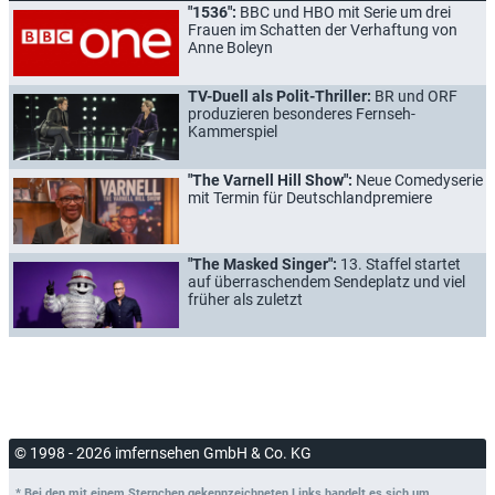
"1536":
BBC und HBO mit Serie um drei
Frauen im Schatten der Verhaftung von
Anne Boleyn
TV-Duell als Polit-Thriller:
BR und ORF
produzieren besonderes Fernseh-
Kammerspiel
"The Varnell Hill Show":
Neue Comedyserie
mit Termin für Deutschlandpremiere
"The Masked Singer":
13. Staffel startet
auf überraschendem Sendeplatz und viel
früher als zuletzt
© 1998 - 2026 imfernsehen GmbH & Co. KG
* Bei den mit einem Sternchen gekennzeichneten Links handelt es sich um