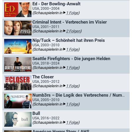
Ed - Der Bowling-Anwalt
USA, 2000–2004
(Schauspielerin in
1 Folge
)
Criminal Intent - Verbrechen im Visier
USA, 2001–2011
(Schauspielerin in
2 Folgen
)
Nip/Tuck – Schönheit hat ihren Preis
USA, 2003–2010
(Schauspielerin in
1 Folge
)
Seattle Firefighters - Die jungen Helden
USA, 2018–2024
(Schauspielerin in
1 Folge
)
The Closer
USA, 2005–2012
(Schauspielerin in
1 Folge
)
Numb3rs – Die Logik des Verbrechens / Numbers
USA, 2005–2010
(Schauspielerin in
1 Folge
)
Bull
USA, 2016–2022
(Schauspielerin in
1 Folge
)
American Horror Story / AHS