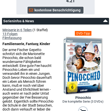
4.21
Serieninfos & News
Miniserie in 6 Teilen
(1 Staffel)
DVD-Tipp
13 Folgen
Filmfassung
Familienserie, Fantasy, Kinder
Der arme Fischer Gepetto
schnitzt sich die Marionette
Pinocchio, die schon bald
wundersame Fähigkeiten
entwickelt: Eine gute Fee haucht
Pinocchio Leben ein und
verwandelt ihn in einen Jungen.
Doch bevor Pinocchio dauerhaft
ein Leben als Mensch führen
kann, muß er noch viel über
Anstand und Ehrlichkeit lernen -
auch wenn er nach jeder Untat
gegenüber der Fee Besserung
Pinocchio
gelobt. Eigentlich sollte Pinocchio
Die komplette Serie (3 DVDs)
die Schule in der Stadt besuchen,
doch dann verkauft er lieber die