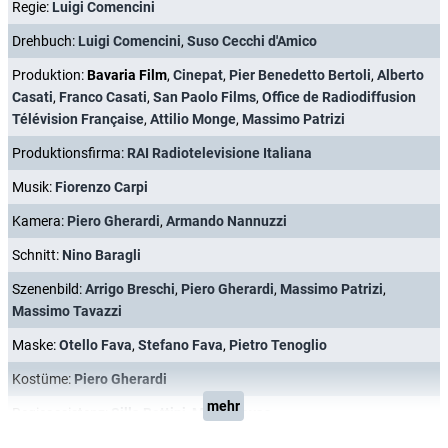
Regie:
Luigi Comencini
Drehbuch:
Luigi Comencini
,
Suso Cecchi d'Amico
Produktion:
Bavaria Film
,
Cinepat
,
Pier Benedetto Bertoli
,
Alberto
Casati
,
Franco Casati
,
San Paolo Films
,
Office de Radiodiffusion
Télévision Française
,
Attilio Monge
,
Massimo Patrizi
Produktionsfirma:
RAI Radiotelevisione Italiana
Musik:
Fiorenzo Carpi
Kamera:
Piero Gherardi
,
Armando Nannuzzi
Schnitt:
Nino Baragli
Szenenbild:
Arrigo Breschi
,
Piero Gherardi
,
Massimo Patrizi
,
Massimo Tavazzi
Maske:
Otello Fava
,
Stefano Fava
,
Pietro Tenoglio
Kostüme:
Piero Gherardi
mehr
Regieassistenz:
Silla Bettini
,
Mario Ravas