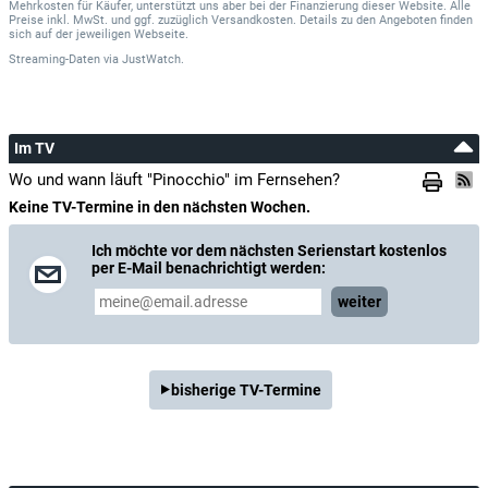
Mehrkosten für Käufer, unterstützt uns aber bei der Finanzierung dieser Website. Alle
Preise inkl. MwSt. und ggf. zuzüglich Versandkosten. Details zu den Angeboten finden
sich auf der jeweiligen Webseite.
Streaming-Daten
via
JustWatch.
Im TV
Wo und wann läuft "Pinocchio" im Fernsehen?
Keine TV-Termine in den nächsten Wochen.
Ich möchte vor dem nächsten Serienstart kostenlos
per E-Mail benachrichtigt werden:
weiter
bisherige TV-Termine