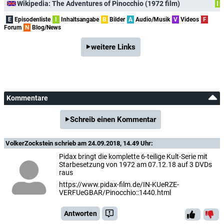
Wikipedia: The Adventures of Pinocchio (1972 film)
I
E
Episodenliste
I
Inhaltsangabe
B
Bilder
A
Audio/Musik
V
Videos
F
Forum
N
Blog/News
weitere Links
Kommentare
Schreib einen Kommentar
VolkerZockstein
schrieb am 24.09.2018, 14.49 Uhr:
Pidax bringt die komplette 6-teilige Kult-Serie mit
Starbesetzung von 1972 am 07.12.18 auf 3 DVDs
raus
https://www.pidax-film.de/IN-KUeRZE-
VERFUeGBAR/Pinocchio::1440.html
Antworten