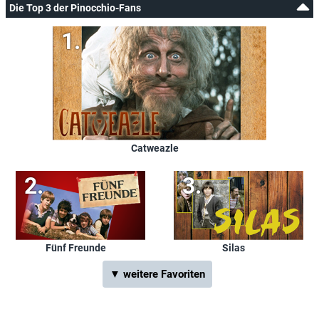
Die Top 3 der Pinocchio-Fans
Catweazle
Fünf Freunde
Silas
▼ weitere Favoriten