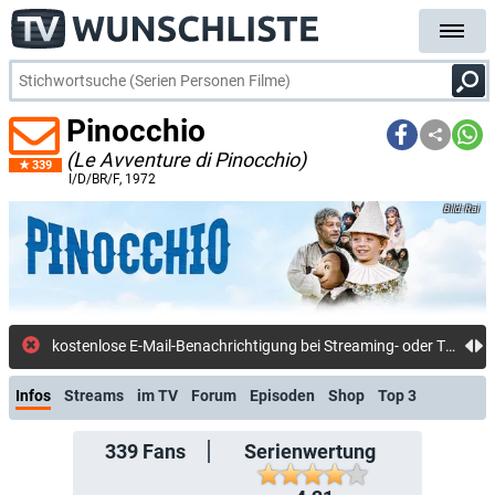
Pinocchio
(Le Avventure di Pinocchio)
339
I/D/BR/F
, 1972
Rai
kostenlose E-Mail-Benachrichtigung bei Streaming- oder TV-Start
Infos
Streams
im TV
Forum
Episoden
Shop
Top 3
339
Fans
Serienwertung