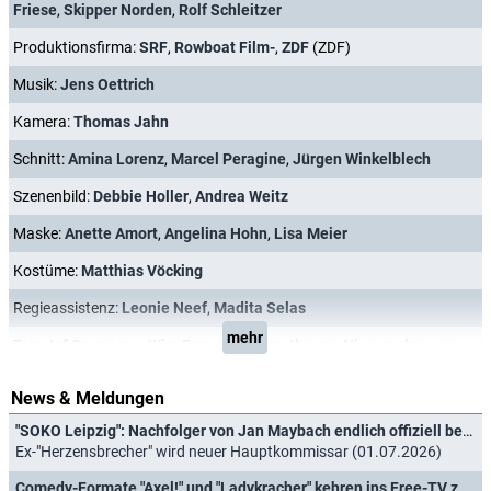
Friese
,
Skipper Norden
,
Rolf Schleitzer
Produktionsfirma:
SRF
,
Rowboat Film-
,
ZDF
(ZDF)
Musik:
Jens Oettrich
Kamera:
Thomas Jahn
Schnitt:
Amina Lorenz
,
Marcel Peragine
,
Jürgen Winkelblech
Szenenbild:
Debbie Holler
,
Andrea Weitz
Maske:
Anette Amort
,
Angelina Hohn
,
Lisa Meier
Kostüme:
Matthias Vöcking
Regieassistenz:
Leonie Neef
,
Madita Selas
mehr
Ton:
Jef Ceuppens
,
Wim Frenssen
,
Timothy van Nieuwenhuysen
News & Meldungen
"SOKO Leipzig": Nachfolger von Jan Maybach endlich offiziell bestätigt
Ex-"Herzensbrecher" wird neuer Hauptkommissar (01.07.2026)
Comedy-Formate "Axel!" und "Ladykracher" kehren ins Free-TV zurück