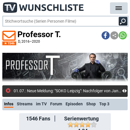
Professor T.
D
, 2016–2020
1546
01.07.: Neue Meldung: "SOKO Leipzig": Nachfolger von Jan Maybach endlich offiziell bestätigt: Ex-"Herzensbrecher" wird neuer Hauptkommissar
Infos
Streams
im TV
Forum
Episoden
Shop
Top 3
1546
Fans
Serienwertung