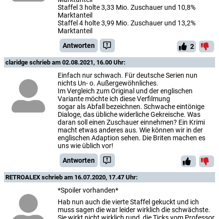
Staffel 3 holte 3,33 Mio. Zuschauer und 10,8%
Marktanteil
Staffel 4 holte 3,99 Mio. Zuschauer und 13,2%
Marktanteil
Antworten
2
claridge
schrieb am 02.08.2021, 16.00 Uhr:
Einfach nur schwach. Für deutsche Serien nun
nichts Un- o. Außergewöhnliches.
Im Vergleich zum Original und der englischen
Variante möchte ich diese Verfilmung
sogar als Abfall bezeichnen. Schwache eintönige
Dialoge, das übliche widerliche Gekreische. Was
daran soll einen Zuschauer einnehmen? Ein Krimi
macht etwas anderes aus. Wie können wir in der
englischen Adaption sehen. Die Briten machen es
uns wie üblich vor!
Antworten
RETROALEX
schrieb am 16.07.2020, 17.47 Uhr:
*Spoiler vorhanden*
Hab nun auch die vierte Staffel gekuckt und ich
muss sagen die war leider wirklich die schwächste.
Sie wirkt nicht wirklich rund, die Ticks vom Professor