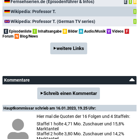
Fernsehserien.de (Episodenführer & Infos)
E
I
B
Wikipedia: Professor T.
I
Wikipedia: Professor T. (German TV series)
I
E
Episodenliste
I
Inhaltsangabe
B
Bilder
A
Audio/Musik
V
Videos
F
Forum
N
Blog/News
weitere Links
Kommentare
Schreib einen Kommentar
Hauptkommissar
schrieb am 16.01.2023, 19.25 Uhr:
Hier mal die Quoten der 16 Folgen und 4 Staffeln:
Staffel 1 holte 4,71 Mio. Zuschauer und 15,8%
Marktanteil
Staffel 2 holte 3,80 Mio. Zuschauer und 14,2%
Marktanteil