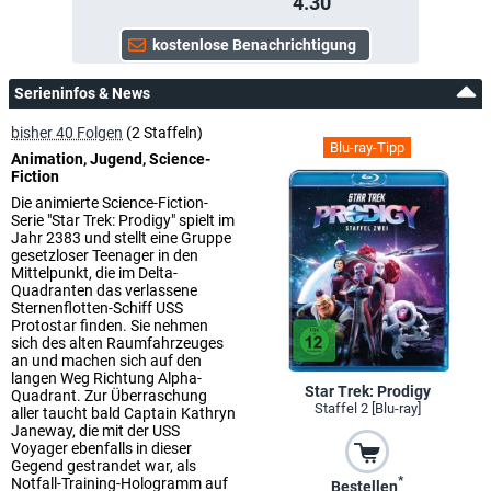
4.30
Serieninfos & News
bisher 40 Folgen
(2 Staffeln)
Blu-ray-Tipp
Animation, Jugend, Science-
Fiction
Die animierte Science-Fiction-
Serie "Star Trek: Prodigy" spielt im
Jahr 2383 und stellt eine Gruppe
gesetzloser Teenager in den
Mittelpunkt, die im Delta-
Quadranten das verlassene
Sternenflotten-Schiff USS
Protostar finden. Sie nehmen
sich des alten Raumfahrzeuges
an und machen sich auf den
langen Weg Richtung Alpha-
Star Trek: Prodigy
Quadrant. Zur Überraschung
Staffel 2 [Blu-ray]
aller taucht bald Captain Kathryn
Janeway, die mit der USS
Voyager ebenfalls in dieser
Gegend gestrandet war, als
*
Notfall-Training-Hologramm auf
Bestellen