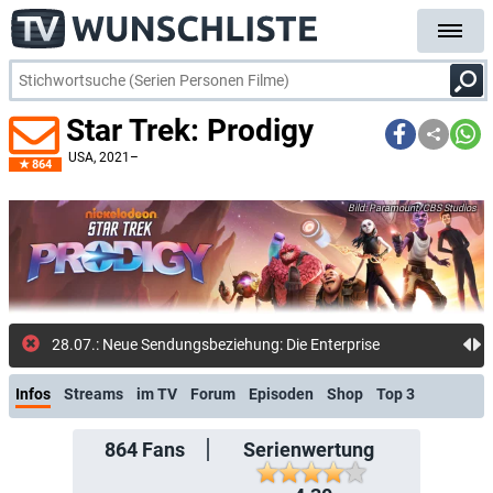
Star Trek: Prodigy
USA
, 2021–
864
Paramount/CBS Studios
28.07.: Neue Sendungsbeziehung: Die Enterprise
Infos
Streams
im TV
Forum
Episoden
Shop
Top 3
864
Fans
Serienwertung