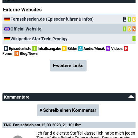
Externe Websites
Fernsehserien.de (Episodenführer & Infos)
E
I
B
Official Website
I
B
N
Wikipedia: Star Trek: Prodigy
I
E
Episodenliste
I
Inhaltsangabe
B
Bilder
A
Audio/Musik
V
Videos
F
Forum
N
Blog/News
weitere Links
Kommentare
Schreib einen Kommentar
TNG-Fan
schrieb am 12.03.2023, 21.10 Uhr:
Ich fand die erste Staffel klasse! Ich habe mich jeden