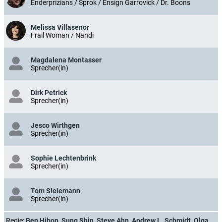
Enderprizians / Sprok / Ensign Garrovick / Dr. Boons
Melissa Villasenor
Frail Woman / Nandi
Magdalena Montasser
Sprecher(in)
Dirk Petrick
Sprecher(in)
Jesco Wirthgen
Sprecher(in)
Sophie Lechtenbrink
Sprecher(in)
Tom Sielemann
Sprecher(in)
Regie:
Ben Hibon
,
Sung Shin
,
Steve Ahn
,
Andrew L. Schmidt
,
Olga