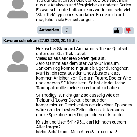
Tag auf die nächste Folge gefreut. Das sagt mehr
aus als Analysen und Vergleiche zu anderen Serien.
Es war sehr unterhaltsam, kurzweilig und sehr viel
"Star Trek" typisches war dabei. Freue mich auf
möglichst viele Fortsetzungen.
Antworten
Kavuron
schrieb am 27.02.2023, 20.15 Uhr:
Hektischer Standard-Animations-Teenie-Quatsch
unter dem Star Trek-Label.
Vieles ist aus anderen Serien geklaut.
Zero stammt aus dem Star Wars-Universum,
Jankom Pog könnte in grün als Oger durchgehen,
Murf ist ein Rest aus den Ghostbusters, dazu
kommen Anleihen von Captain Future, Doctor Who
und anderen SF-Klassikern. Selbst die deutsche
'Raumpatroullie' meine ich erkannt zu haben.
ST Prodigy ist nicht ganz so dusselig wie der
Tiefpunkt 'Lower Decks', aber aus den
komprimierten Geschichten der einzelnen Episoden
wären zu den besten Zeiten dieses Universums
ganze Spielfilme oder Doppelfolgen entstanden.
Kristin und User 541495... darf ich nach euerem
Alter fragen?
Meine Schätzung: Mein Alter/3 + maximal 3