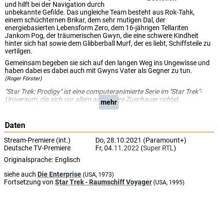
und hilft bei der Navigation durch
unbekannte Gefilde. Das ungleiche Team besteht aus Rok-Tahk,
einem schüchternen Brikar, dem sehr mutigen Dal, der
energiebasierten Lebensform Zero, dem 16-jährigen Tellariten
Jankom Pog, der träumerischen Gwyn, die eine schwere Kindheit
hinter sich hat sowie dem Glibberball Murf, der es liebt, Schiffsteile zu
vertilgen.
Gemeinsam begeben sie sich auf den langen Weg ins Ungewisse und
haben dabei es dabei auch mit Gwyns Vater als Gegner zu tun.
(Roger Förster)
"Star Trek: Prodigy" ist eine computeranimierte Serie im "Star Trek"-
Universum, die sich vor allem an jüngere Zuschauer richtet.
mehr
Daten
Stream-Premiere (int.)
Do, 28.10.2021 (Paramount+)
Deutsche TV-Premiere
Fr, 04.
11.2022
(
Super RTL
)
Originalsprache:
Englisch
siehe auch
Die Enterprise
(USA, 1973)
Fortsetzung von
Star Trek - Raumschiff Voyager
(USA, 1995)