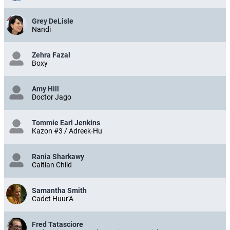
Grey DeLisle
Nandi
Zehra Fazal
Boxy
Amy Hill
Doctor Jago
Tommie Earl Jenkins
Kazon #3 / Adreek-Hu
Rania Sharkawy
Caitian Child
Samantha Smith
Cadet Huur'A
Fred Tatasciore