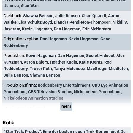
Ulanova
,
Alan Wan
Drehbuch:
Shawna Benson
,
Julie Benson
,
Chad Quandt
,
Aaron
Waltke
,
Lisa Schultz Boyd
,
Diandra Pendleton-Thompson
,
Nikhil S.
Jayaram
,
Kevin Hageman
,
Dan Hageman
,
Erin McNamara
Originalkonzeption:
Dan Hageman
,
Kevin Hageman
,
Gene
Roddenberry
Produktion:
Kevin Hageman
,
Dan Hageman
,
Secret Hideout
,
Alex
Kurtzman
,
Aaron Baiers
,
Heather Kadin
,
Katie Krentz
,
Rod
Roddenberry
,
Trevor Roth
,
Tanya Melendez
,
MacGregor Middleton
,
Julie Benson
,
Shawna Benson
Produktionsfirma:
Roddenberry Entertainment
,
CBS Eye Animation
Productions
,
CBS Television Studios
,
Nickelodeon Productions
,
Nickelodeon Animation Studios
mehr
Musik:
Nami Melumad
Kritik
"Star Trek: Prodigy": Eine der besten neuen Trek-Serien feiert Deutschlandpremiere