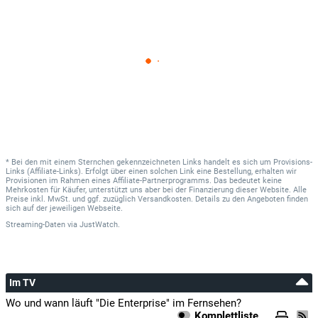
* Bei den mit einem Sternchen gekennzeichneten Links handelt es sich um Provisions-
Links (Affiliate-Links). Erfolgt über einen solchen Link eine Bestellung, erhalten wir
Provisionen im Rahmen eines Affiliate-Partnerprogramms. Das bedeutet keine
Mehrkosten für Käufer, unterstützt uns aber bei der Finanzierung dieser Website. Alle
Preise inkl. MwSt. und ggf. zuzüglich Versandkosten. Details zu den Angeboten finden
sich auf der jeweiligen Webseite.
Streaming-Daten
via
JustWatch.
Im TV
Wo und wann läuft "Die Enterprise" im Fernsehen?
Komplettliste