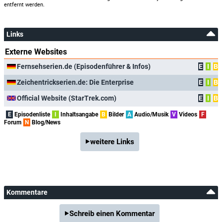
entfernt werden.
Links
Externe Websites
Fernsehserien.de (Episodenführer & Infos)
E
I
B
Zeichentrickserien.de: Die Enterprise
E
I
B
Official Website (StarTrek.com)
E
I
B
E
Episodenliste
I
Inhaltsangabe
B
Bilder
A
Audio/Musik
V
Videos
F
Forum
N
Blog/News
weitere Links
Kommentare
Schreib einen Kommentar