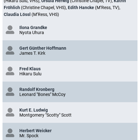
(Hikaru Sulu, VHS),
Ursula Herwig
(Christine Chapel, TV),
Katrin
Fröhlich
(Christine Chapel, VHS),
Edith Hancke
(M’Ress, TV),
Claudia Lössl
(M’Ress, VHS)
Ilona Grandke
Nyota Uhura
Gert Günther Hoffmann
James T. Kirk
Fred Klaus
Hikaru Sulu
Randolf Kronberg
Leonard "Bones" McCoy
Kurt E. Ludwig
Montgomery "Scotty" Scott
Herbert Weicker
Mr. Spock