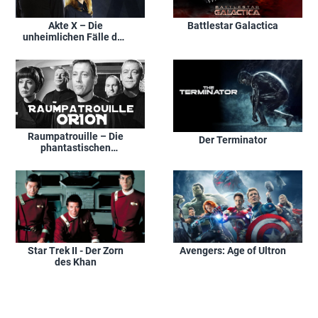
Akte X – Die
Battlestar Galactica
unheimlichen Fälle des
F.B.I.
Raumpatrouille – Die
Der Terminator
phantastischen
Abenteuer des
Raumschiffes Orion
Star Trek II - Der Zorn
Avengers: Age of Ultron
des Khan