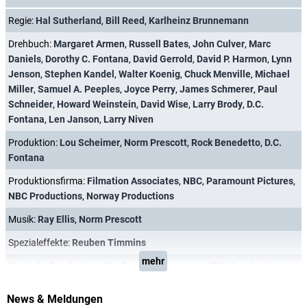
Regie:
Hal Sutherland
,
Bill Reed
,
Karlheinz Brunnemann
Drehbuch:
Margaret Armen
,
Russell Bates
,
John Culver
,
Marc
Daniels
,
Dorothy C. Fontana
,
David Gerrold
,
David P. Harmon
,
Lynn
Jenson
,
Stephen Kandel
,
Walter Koenig
,
Chuck Menville
,
Michael
Miller
,
Samuel A. Peeples
,
Joyce Perry
,
James Schmerer
,
Paul
Schneider
,
Howard Weinstein
,
David Wise
,
Larry Brody
,
D.C.
Fontana
,
Len Janson
,
Larry Niven
Produktion:
Lou Scheimer
,
Norm Prescott
,
Rock Benedetto
,
D.C.
Fontana
Produktionsfirma:
Filmation Associates
,
NBC
,
Paramount Pictures
,
NBC Productions
,
Norway Productions
Musik:
Ray Ellis
,
Norm Prescott
Spezialeffekte:
Reuben Timmins
mehr
Deutsche Bearbeitung:
Karlheinz Brunnemann
(TV–Synchro)
News & Meldungen