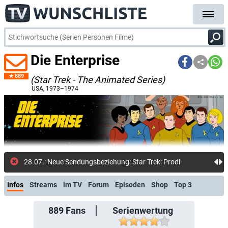
Die Enterprise
889
(Star Trek - The Animated Series)
USA
, 1973–1974
28.07.: Neue Sendungsbeziehung: Star Trek: Prodigy
Infos
Streams
im TV
Forum
Episoden
Shop
Top 3
889
Fans
Serienwertung