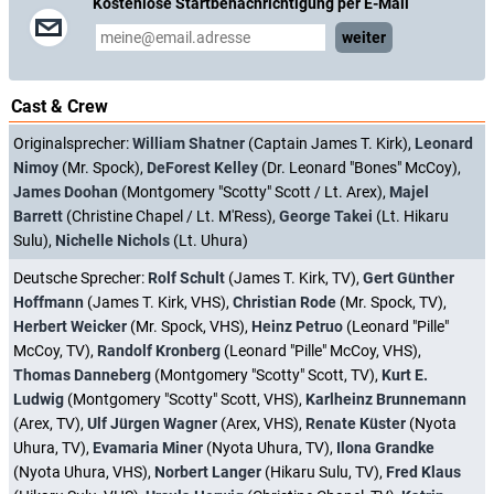
Kostenlose Startbenachrichtigung per E-Mail
weiter
Cast & Crew
Originalsprecher:
William Shatner
(Captain James T. Kirk),
Leonard
Nimoy
(Mr. Spock),
DeForest Kelley
(Dr. Leonard "Bones" McCoy),
James Doohan
(Montgomery "Scotty" Scott / Lt. Arex),
Majel
Barrett
(Christine Chapel / Lt. M'Ress),
George Takei
(Lt. Hikaru
Sulu),
Nichelle Nichols
(Lt. Uhura)
Deutsche Sprecher:
Rolf Schult
(James T. Kirk, TV),
Gert Günther
Hoffmann
(James T. Kirk, VHS),
Christian Rode
(Mr. Spock, TV),
Herbert Weicker
(Mr. Spock, VHS),
Heinz Petruo
(Leonard "Pille"
McCoy, TV),
Randolf Kronberg
(Leonard "Pille" McCoy, VHS),
Thomas Danneberg
(Montgomery "Scotty" Scott, TV),
Kurt E.
Ludwig
(Montgomery "Scotty" Scott, VHS),
Karlheinz Brunnemann
(Arex, TV),
Ulf Jürgen Wagner
(Arex, VHS),
Renate Küster
(Nyota
Uhura, TV),
Evamaria Miner
(Nyota Uhura, TV),
Ilona Grandke
(Nyota Uhura, VHS),
Norbert Langer
(Hikaru Sulu, TV),
Fred Klaus