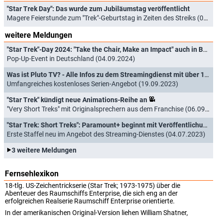
"Star Trek Day": Das wurde zum Jubiläumstag veröffentlicht
Magere Feierstunde zum "Trek"-Geburtstag in Zeiten des Streiks (09.09.2023)
weitere Meldungen
"Star Trek"-Day 2024: "Take the Chair, Make an Impact" auch in Berlin
Pop-Up-Event in Deutschland (04.09.2024)
Was ist Pluto TV? - Alle Infos zu dem Streamingdienst mit über 100 FAST-Channels
Umfangreiches kostenloses Serien-Angebot (19.09.2023)
"Star Trek" kündigt neue Animations-Reihe an
"Very Short Treks" mit Originalsprechern aus dem Franchise (06.09.2023)
"Star Trek: Short Treks": Paramount+ beginnt mit Veröffentlichung
Erste Staffel neu im Angebot des Streaming-Dienstes (04.07.2023)
3 weitere Meldungen
Fernsehlexikon
18-tlg. US-Zeichentrickserie (Star Trek; 1973-1975) über die
Abenteuer des Raumschiffs Enterprise, die sich eng an der
erfolgreichen Realserie Raumschiff Enterprise orientierte.
In der amerikanischen Original-Version liehen William Shatner,