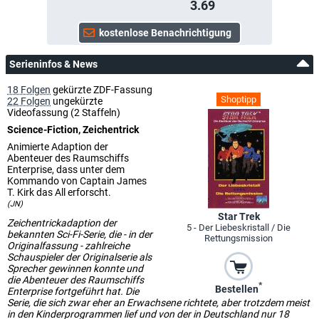
3.69
Serieninfos & News
18 Folgen
gekürzte ZDF-Fassung
Shoptipp
22 Folgen
ungekürzte
Videofassung (2 Staffeln)
Science-Fiction, Zeichentrick
Animierte Adaption der
Abenteuer des Raumschiffs
Enterprise, dass unter dem
Kommando von Captain James
T. Kirk das All erforscht.
(JN)
Star Trek
Zeichentrickadaption der
5 - Der Liebeskristall / Die
bekannten Sci-Fi-Serie, die - in der
Rettungsmission
Originalfassung - zahlreiche
Schauspieler der Originalserie als
Sprecher gewinnen konnte und
die Abenteuer des Raumschiffs
*
Bestellen
Enterprise fortgeführt hat. Die
Serie, die sich zwar eher an Erwachsene richtete, aber trotzdem meist
in den Kinderprogrammen lief und von der in Deutschland nur 18