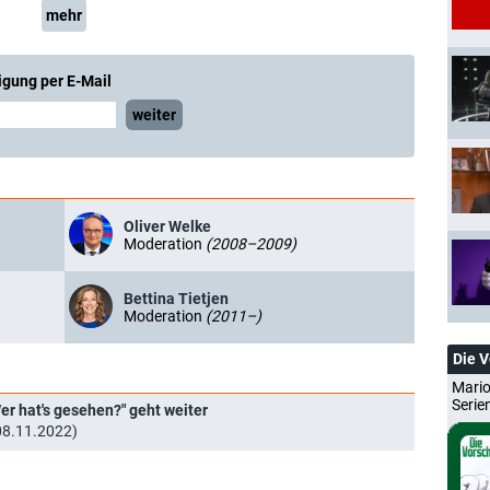
mehr
igung per E-Mail
weiter
Oliver Welke
Moderation
(2008–2009)
Bettina Tietjen
Moderation
(2011–)
Die 
Mario
Serie
er hat's gesehen?" geht weiter
(08.11.2022)