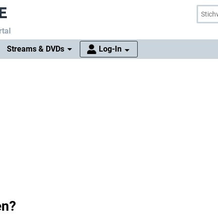
tal
Streams & DVDs
Log-In
en?