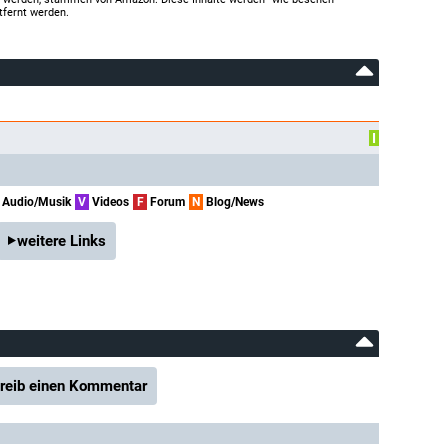
tfernt werden.
I
Audio/Musik
V
Videos
F
Forum
N
Blog/News
weitere Links
reib einen Kommentar