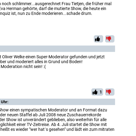
h noch schlimmer...ausgerechnet Frau Tietjen, die früher mal
va Herman gehörte, darf die mutierte Show, die heute ein
nquiz ist, nun zu Ende moderieren...schade drum.
t Oliver Welke einen Super-Moderator gefunden und jetzt
ber und moderiert alles in Grund und Boden!
Moderation nicht sein! :(
1
 Uhr:
e Show einen sympatischen Moderator und an Format dazu
der neuen Staffel ab Juli 2008 neue Zuschauerrekorde
r Show ist unverändert geblieben, also weiterhin für alle
lichkeit einer TV-Zeitreise. Ab 4. Juli startet die Show mit
heißt es wieder "wer hat´s gesehen" und lädt ein zum mitraten