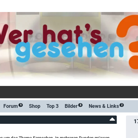
-Benachrichtigung bei Streaming- oder
Forum
Shop
Top 3
Bilder
News &
Links
9
8
2
1
lles um das Thema Fernsehen. In mehreren Runden müssen