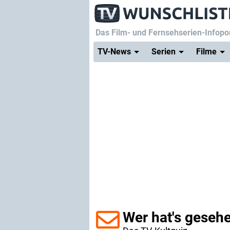
Das Film- und Fernsehserien-Infopor
TV-News
Serien
Filme
Wer hat's geseh