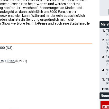
rnsehausschnitten beantworten und werden dabei mit
 konfrontiert, welche oft Erinnerungen an Kinder- und
unde geht es dann schließlich um 3000 Euro, die der
weck erspielen kann. Während mittlerweile ausschließlich
den, startete die Sendung ursprünglich mit nicht-
 Show wertvolle Technik-Preise und auch eine Statistenrolle
Meis
"
K
D
"
000
(
N3
)
E
P
"
 mit Elton
a
(D, 2021)
f
"
(
"
P
Ne
Neue