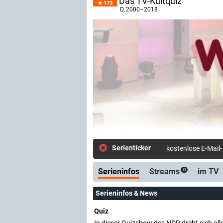
Das TV-Kultquiz
173
D
, 2000–2018
Serienticker
kostenlose E-Mail
Serieninfos
Streams
im TV
0
Serieninfos & News
Quiz
In dieser Quizshow des NDR dreht sich a