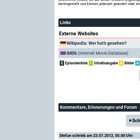
bereitgestellt und können jederzeit geändert oder en
Links
Externe Websites
Wikipedia: Wer hat’s gesehen?
IMDb
(Internet Movie Database)
E
Episodenliste
I
Inhaltsangabe
B
Bilder
A
Kommentare
, Erinnerungen und Forum
Sch
Stefan
schrieb am 23.07.2012, 00.00 Uhr: