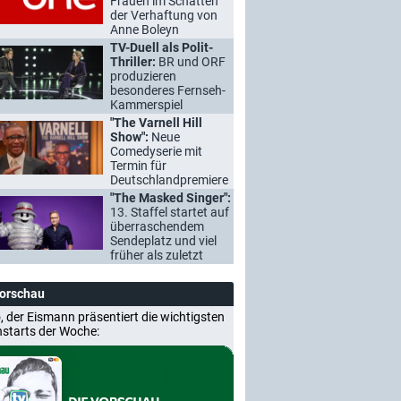
Frauen im Schatten
der Verhaftung von
Anne Boleyn
TV-Duell als Polit-
Thriller:
BR und ORF
produzieren
besonderes Fernseh-
Kammerspiel
"The Varnell Hill
Show":
Neue
Comedyserie mit
Termin für
Deutschlandpremiere
"The Masked Singer":
13. Staffel startet auf
überraschendem
Sendeplatz und viel
früher als zuletzt
Vorschau
, der Eismann präsentiert die wichtigsten
nstarts der Woche: