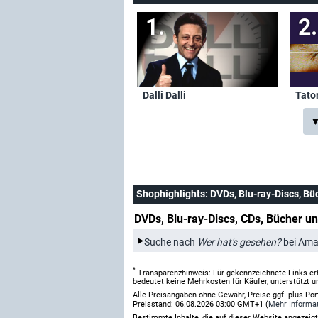
Dalli Dalli
Tato
▼
Shophighlights
: DVDs, Blu-ray-Discs, Bü
DVDs, Blu-ray-Discs, CDs, Bücher un
Suche nach
Wer hat's gesehen?
bei Ama
*
Transparenzhinweis: Für gekennzeichnete Links er
bedeutet keine Mehrkosten für Käufer, unterstützt u
Alle Preisangaben ohne Gewähr, Preise ggf. plus Po
Preisstand: 06.08.2026 03:00 GMT+1 (
Mehr Informa
Bestimmte Inhalte, die auf dieser Website angezei