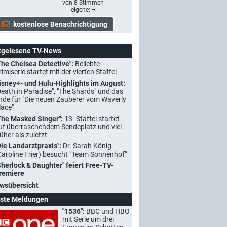
von
8
Stimmen
eigene: –
tgelesene TV-News
The Chelsea Detective":
Beliebte
rimiserie startet mit der vierten Staffel
isney+- und Hulu-Highlights im August:
Death in Paradise", "The Shards" und das
nde für "Die neuen Zauberer vom Waverly
lace"
The Masked Singer":
13. Staffel startet
uf überraschendem Sendeplatz und viel
rüher als zuletzt
Die Landarztpraxis":
Dr. Sarah König
Caroline Frier) besucht "Team Sonnenhof"
Sherlock & Daughter" feiert Free-TV-
remiere
wsübersicht
ste Meldungen
"1536":
BBC und HBO
mit Serie um drei