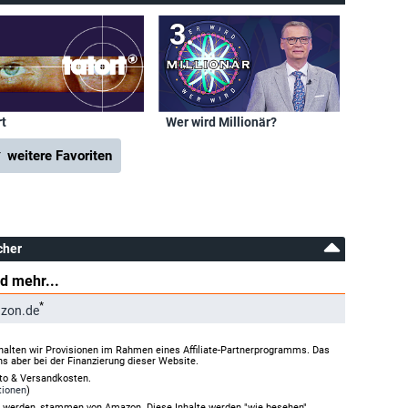
rt
Wer wird Millionär?
 weitere Favoriten
cher
d mehr...
*
zon.de
halten wir Provisionen im Rahmen eines Affiliate-Partnerprogramms. Das
ns aber bei der Finanzierung dieser Website.
rto & Versandkosten.
tionen
)
gt werden, stammen von Amazon. Diese Inhalte werden "wie besehen"