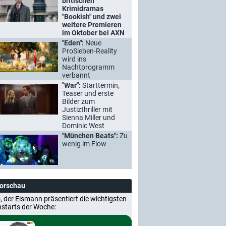
britischen
Krimidramas
"Bookish" und zwei
weitere Premieren
im Oktober bei AXN
"Eden":
Neue
ProSieben-Reality
wird ins
Nachtprogramm
verbannt
"War":
Starttermin,
Teaser und erste
Bilder zum
Justizthriller mit
Sienna Miller und
Dominic West
"München Beats":
Zu
wenig im Flow
Vorschau
, der Eismann präsentiert die wichtigsten
nstarts der Woche: