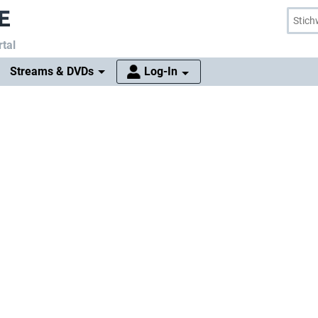
tal
Streams & DVDs
Log-In