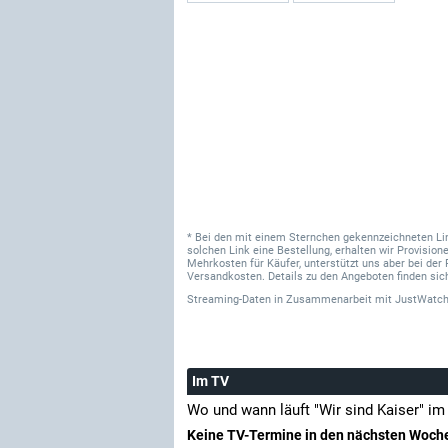
* Bei den mit einem Sternchen gekennzeichneten Links
solchen Link eine Bestellung, erhalten wir Provisi
Mehrkosten für Käufer, unterstützt uns aber bei der 
Versandkosten. Details zu den Angeboten finden sich
Streaming-Daten
in Zusammenarbeit mit
JustWatch
Im TV
Wo und wann läuft "Wir sind Kaiser" i
Keine TV-Termine in den nächsten Woch