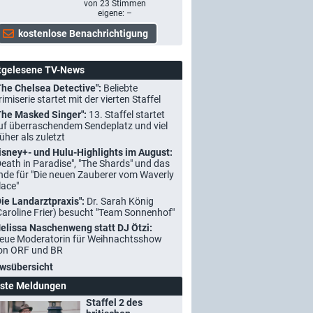
von
23
Stimmen
eigene: –
tgelesene TV-News
The Chelsea Detective":
Beliebte
rimiserie startet mit der vierten Staffel
The Masked Singer":
13. Staffel startet
uf überraschendem Sendeplatz und viel
rüher als zuletzt
isney+- und Hulu-Highlights im August:
Death in Paradise", "The Shards" und das
nde für "Die neuen Zauberer vom Waverly
lace"
Die Landarztpraxis":
Dr. Sarah König
Caroline Frier) besucht "Team Sonnenhof"
elissa Naschenweng statt DJ Ötzi:
eue Moderatorin für Weihnachtsshow
on ORF und BR
wsübersicht
ste Meldungen
Staffel 2 des