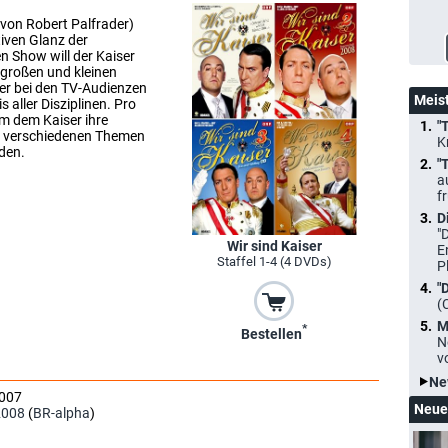
t von Robert Palfrader)
tiven Glanz der
n Show will der Kaiser
 großen und kleinen
 er bei den TV-Audienzen
Meis
 aller Disziplinen. Pro
m dem Kaiser ihre
"
u verschiedenen Themen
K
rden.
"
a
f
D
"
Wir sind Kaiser
E
Staffel 1-4 (4 DVDs)
P
"
(
M
*
Bestellen
N
v
Ne
2007
Neue
2008
(
BR-alpha
)