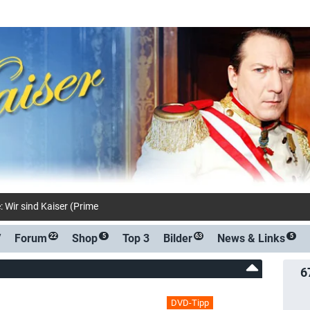
: Wir sind Kaiser (Prime Video Shop)
V
Forum
Shop
Top 3
Bilder
News &
Links
22
5
63
5
6
DVD-Tipp