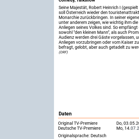
Seine Majestät, Robert Heinrich I (gespiel
soll Österreich wieder den touristenattrak
Monarchie zurückbringen. In seiner eigene
unter anderem zeigen, wie wichtig ihm die
Anliegen seines Volkes sind. So empfängt
sowohl "den kleinen Mann", als auch Promis
Audienz werden drei Gäste vorgelassen, u
Anliegen vorzubringen oder vom Kaiser z
befragt, gelobt, aber auch getadelt zu we
(ORF)
Daten
Original TV-Premiere
Do, 03.05.
Deutsche TV-Premiere
Mo, 14.
07.
Originalsprache:
Deutsch