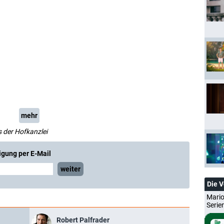
mehr
s der Hofkanzlei
igung per E-Mail
weiter
Die 
Mario
Serie
Robert Palfrader