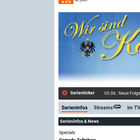
A
, 2007–
670
Serienticker
05.06.: Neue Folge
Serieninfos
Streams
im T
500+
Serieninfos & News
Specials
Comedy, Talkshow