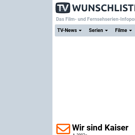
Das Film- und Fernsehserien-Infopor
TV-News
Serien
Filme
Wir sind Kaiser