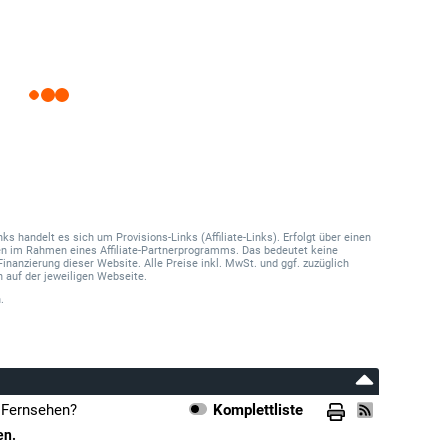
 handelt es sich um Provisions-Links (Affiliate-Links). Erfolgt über einen
onen im Rahmen eines Affiliate-Partnerprogramms. Das bedeutet keine
Finanzierung dieser Website. Alle Preise inkl. MwSt. und ggf. zuzüglich
 auf der jeweiligen Webseite.
.
m Fernsehen?
Komplettliste
en.