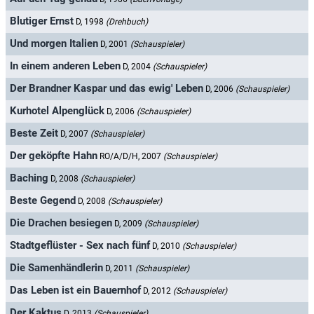
Blutiger Ernst
D, 1998
(Drehbuch)
Und morgen Italien
D, 2001
(Schauspieler)
In einem anderen Leben
D, 2004
(Schauspieler)
Der Brandner Kaspar und das ewig' Leben
D, 2006
(Schauspieler)
Kurhotel Alpenglück
D, 2006
(Schauspieler)
Beste Zeit
D, 2007
(Schauspieler)
Der geköpfte Hahn
RO/A/D/H, 2007
(Schauspieler)
Baching
D, 2008
(Schauspieler)
Beste Gegend
D, 2008
(Schauspieler)
Die Drachen besiegen
D, 2009
(Schauspieler)
Stadtgeflüster - Sex nach fünf
D, 2010
(Schauspieler)
Die Samenhändlerin
D, 2011
(Schauspieler)
Das Leben ist ein Bauernhof
D, 2012
(Schauspieler)
Der Kaktus
D, 2013
(Schauspieler)