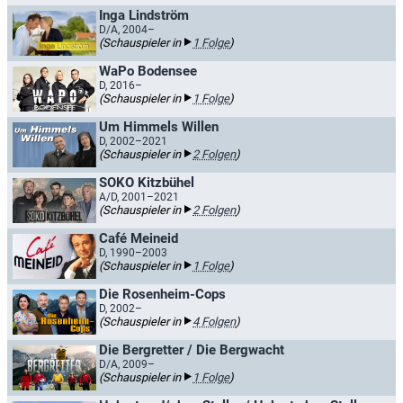
Inga Lindström
D/A, 2004–
(Schauspieler in
1 Folge
)
WaPo Bodensee
D, 2016–
(Schauspieler in
1 Folge
)
Um Himmels Willen
D, 2002–2021
(Schauspieler in
2 Folgen
)
SOKO Kitzbühel
A/D, 2001–2021
(Schauspieler in
2 Folgen
)
Café Meineid
D, 1990–2003
(Schauspieler in
1 Folge
)
Die Rosenheim-Cops
D, 2002–
(Schauspieler in
4 Folgen
)
Die Bergretter / Die Bergwacht
D/A, 2009–
(Schauspieler in
1 Folge
)