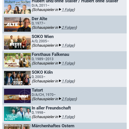
Hubert und/ohne Staller / Hubert ohne Staller
D/A, 2011–
(Schauspieler in
1 Folge
)
Der Alte
D, 1977–
(Schauspieler in
2 Folgen
)
SOKO Wien
A/D, 2005–
(Schauspieler in
1 Folge
)
Forsthaus Falkenau
D, 1989–2013
(Schauspieler in
1 Folge
)
SOKO Köln
D, 2003–
(Schauspieler in
1 Folge
)
Tatort
D/A/CH, 1970–
(Schauspieler in
2 Folgen
)
In aller Freundschaft
D, 1998–
(Schauspieler in
1 Folge
)
Märchenhaftes Ostern