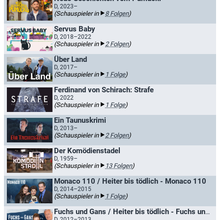
D, 2023–
(Schauspieler in
8 Folgen
)
Servus Baby
D, 2018–2022
(Schauspieler in
2 Folgen
)
Über Land
D, 2017–
(Schauspieler in
1 Folge
)
Ferdinand von Schirach: Strafe
D, 2022
(Schauspieler in
1 Folge
)
Ein Taunuskrimi
D, 2013–
(Schauspieler in
2 Folgen
)
Der Komödienstadel
D, 1959–
(Schauspieler in
13 Folgen
)
Monaco 110 / Heiter bis tödlich - Monaco 110
D, 2014–2015
(Schauspieler in
1 Folge
)
Fuchs und Gans / Heiter bis tödlich - Fuchs und Gans
D, 2012–2013