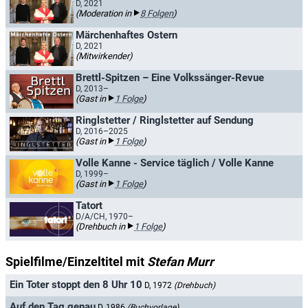
D, 2021
(Moderation in
8 Folgen
)
Märchenhaftes Ostern
D, 2021
(Mitwirkender)
Brettl-Spitzen – Eine Volkssänger-Revue
D, 2013–
(Gast in
1 Folge
)
Ringlstetter / Ringlstetter auf Sendung
D, 2016–2025
(Gast in
1 Folge
)
Volle Kanne - Service täglich / Volle Kanne
D, 1999–
(Gast in
1 Folge
)
Tatort
D/A/CH, 1970–
(Drehbuch in
1 Folge
)
Spielfilme/Einzeltitel mit
Stefan Murr
Ein Toter stoppt den 8 Uhr 10
D, 1972
(Drehbuch)
Auf den Tag genau
D, 1986
(Buchvorlage)