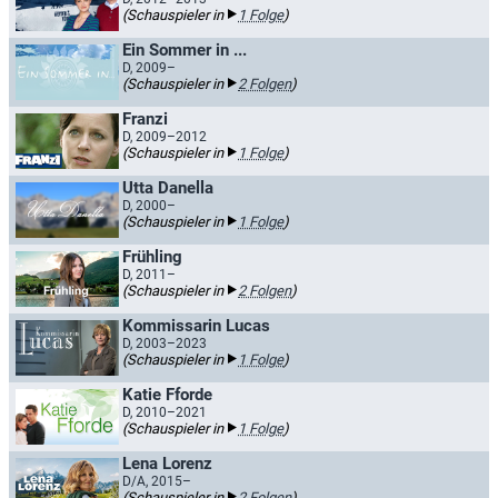
(Schauspieler in
1 Folge
)
Ein Sommer in ...
D, 2009–
(Schauspieler in
2 Folgen
)
Franzi
D, 2009–2012
(Schauspieler in
1 Folge
)
Utta Danella
D, 2000–
(Schauspieler in
1 Folge
)
Frühling
D, 2011–
(Schauspieler in
2 Folgen
)
Kommissarin Lucas
D, 2003–2023
(Schauspieler in
1 Folge
)
Katie Fforde
D, 2010–2021
(Schauspieler in
1 Folge
)
Lena Lorenz
D/A, 2015–
(Schauspieler in
2 Folgen
)