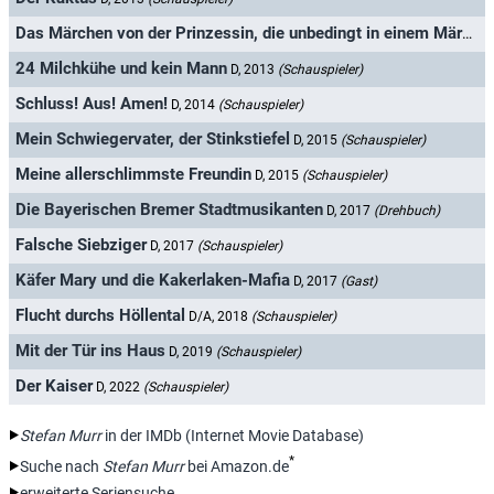
Das Märchen von der Prinzessin, die unbedingt in einem Märchen vorkommen wollte
24 Milchkühe und kein Mann
D, 2013
(Schauspieler)
Schluss! Aus! Amen!
D, 2014
(Schauspieler)
Mein Schwiegervater, der Stinkstiefel
D, 2015
(Schauspieler)
Meine allerschlimmste Freundin
D, 2015
(Schauspieler)
Die Bayerischen Bremer Stadtmusikanten
D, 2017
(Drehbuch)
Falsche Siebziger
D, 2017
(Schauspieler)
Käfer Mary und die Kakerlaken-Mafia
D, 2017
(Gast)
Flucht durchs Höllental
D/A, 2018
(Schauspieler)
Mit der Tür ins Haus
D, 2019
(Schauspieler)
Der Kaiser
D, 2022
(Schauspieler)
Stefan Murr
in der IMDb (Internet Movie Database)
*
Suche nach
Stefan Murr
bei Amazon.de
erweiterte Seriensuche