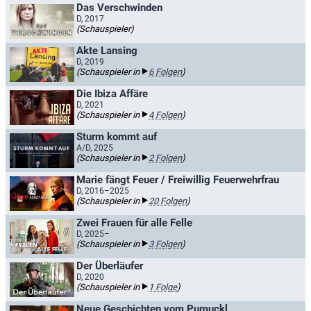
Das Verschwinden
D, 2017
(Schauspieler)
Akte Lansing
D, 2019
(Schauspieler in
6 Folgen
)
Die Ibiza Affäre
D, 2021
(Schauspieler in
4 Folgen
)
Sturm kommt auf
A/D, 2025
(Schauspieler in
2 Folgen
)
Marie fängt Feuer / Freiwillig Feuerwehrfrau
D, 2016–2025
(Schauspieler in
20 Folgen
)
Zwei Frauen für alle Felle
D, 2025–
(Schauspieler in
3 Folgen
)
Der Überläufer
D, 2020
(Schauspieler in
1 Folge
)
Neue Geschichten vom Pumuckl