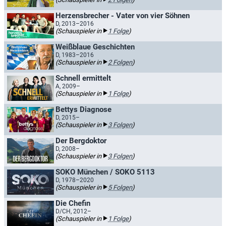
Herzensbrecher - Vater von vier Söhnen
D, 2013–2016
(Schauspieler in
1 Folge
)
Weißblaue Geschichten
D, 1983–2016
(Schauspieler in
2 Folgen
)
Schnell ermittelt
A, 2009–
(Schauspieler in
1 Folge
)
Bettys Diagnose
D, 2015–
(Schauspieler in
3 Folgen
)
Der Bergdoktor
D, 2008–
(Schauspieler in
3 Folgen
)
SOKO München / SOKO 5113
D, 1978–2020
(Schauspieler in
5 Folgen
)
Die Chefin
D/CH, 2012–
(Schauspieler in
1 Folge
)