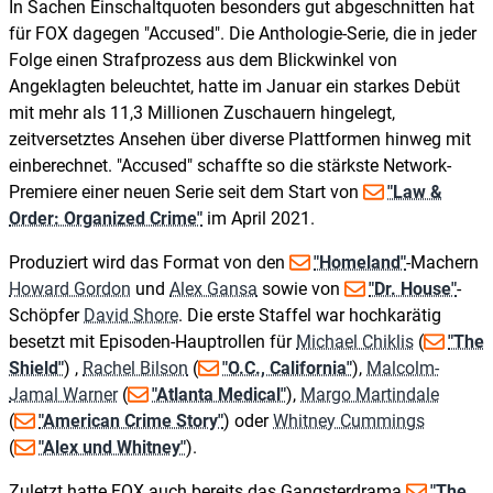
In Sachen Einschaltquoten besonders gut abgeschnitten hat
für FOX dagegen "Accused". Die Anthologie-Serie, die in jeder
Folge einen Strafprozess aus dem Blickwinkel von
Angeklagten beleuchtet, hatte im Januar ein starkes Debüt
mit mehr als 11,3 Millionen Zuschauern hingelegt,
zeitversetztes Ansehen über diverse Plattformen hinweg mit
einberechnet. "Accused" schaffte so die stärkste Network-
Premiere einer neuen Serie seit dem Start von
"Law &
Order: Organized Crime"
im April 2021.
Produziert wird das Format von den
"Homeland"
-Machern
Howard Gordon
und
Alex Gansa
sowie von
"Dr. House"
-
Schöpfer
David Shore
. Die erste Staffel war hochkarätig
besetzt mit Episoden-Hauptrollen für
Michael Chiklis
(
"The
Shield"
) ,
Rachel Bilson
(
"O.C., California"
),
Malcolm-
Jamal Warner
(
"Atlanta Medical"
),
Margo Martindale
(
"American Crime Story"
) oder
Whitney Cummings
(
"Alex und Whitney"
).
Zuletzt hatte FOX auch bereits das Gangsterdrama
"The