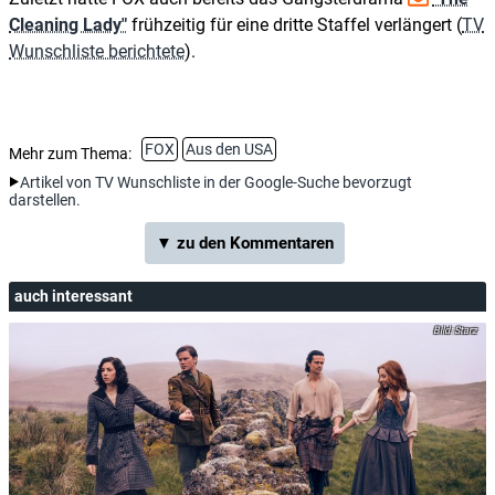
Cleaning Lady"
frühzeitig für eine dritte Staffel verlängert (
TV
Wunschliste berichtete
).
FOX
Aus den USA
Mehr zum Thema:
Artikel von TV Wunschliste in der Google-Suche bevorzugt
darstellen.
▼ zu den Kommentaren
auch interessant
Starz