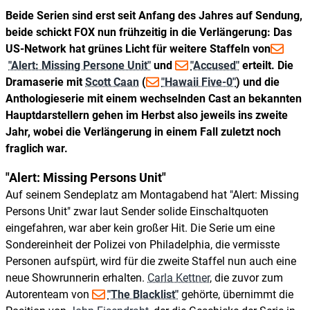
Beide Serien sind erst seit Anfang des Jahres auf Sendung,
beide schickt FOX nun frühzeitig in die Verlängerung: Das
US-Network hat grünes Licht für weitere Staffeln von
"Alert: Missing Persone Unit"
und
"Accused"
erteilt. Die
Dramaserie mit
Scott Caan
(
"Hawaii Five-0"
) und die
Anthologieserie mit einem wechselnden Cast an bekannten
Hauptdarstellern gehen im Herbst also jeweils ins zweite
Jahr, wobei die Verlängerung in einem Fall zuletzt noch
fraglich war.
"Alert: Missing Persons Unit"
Auf seinem Sendeplatz am Montagabend hat "Alert: Missing
Persons Unit" zwar laut Sender solide Einschaltquoten
eingefahren, war aber kein großer Hit. Die Serie um eine
Sondereinheit der Polizei von Philadelphia, die vermisste
Personen aufspürt, wird für die zweite Staffel nun auch eine
neue Showrunnerin erhalten.
Carla Kettner
, die zuvor zum
Autorenteam von
"The Blacklist"
gehörte, übernimmt die