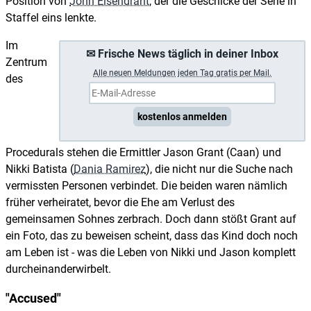
Position von
John Eisendraht
, der die Geschicke der Serie in
Staffel eins lenkte.
Im
✉ Frische News täglich in deiner Inbox
Zentrum
A
lle neuen Meldungen jeden Tag gratis per Mail.
des
kostenlos anmelden
Procedurals stehen die Ermittler Jason Grant (Caan) und
Nikki Batista (
Dania Ramirez
), die nicht nur die Suche nach
vermissten Personen verbindet. Die beiden waren nämlich
früher verheiratet, bevor die Ehe am Verlust des
gemeinsamen Sohnes zerbrach. Doch dann stößt Grant auf
ein Foto, das zu beweisen scheint, dass das Kind doch noch
am Leben ist - was die Leben von Nikki und Jason komplett
durcheinanderwirbelt.
"Accused"