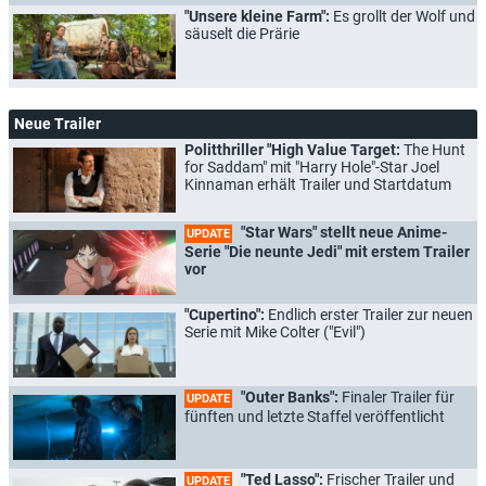
"Unsere kleine Farm":
Es grollt der Wolf und
säuselt die Prärie
Neue Trailer
Politthriller "High Value Target:
The Hunt
for Saddam" mit "Harry Hole"-Star Joel
Kinnaman erhält Trailer und Startdatum
"Star Wars" stellt neue Anime-
UPDATE
Serie "Die neunte Jedi" mit erstem Trailer
vor
"Cupertino":
Endlich erster Trailer zur neuen
Serie mit Mike Colter ("Evil")
"Outer Banks":
Finaler Trailer für
UPDATE
fünften und letzte Staffel veröffentlicht
"Ted Lasso":
Frischer Trailer und
UPDATE