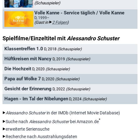
(Schauspieler)
Volle Kanne - Service täglich / Volle Kanne
D, 1999–
(Gast in
2 Folgen
)
Spielfilme/Einzeltitel mit
Alessandro Schuster
Klassentreffen 1.0
D, 2018
(Schauspieler)
Hüftkreisen mit Nancy
D, 2019
(Schauspieler)
Die Hochzeit
D, 2020
(Schauspieler)
Papa auf Wolke 7
D, 2020
(Schauspieler)
Gesicht der Erinnerung
D, 2022
(Schauspieler)
Hagen - Im Tal der Nibelungen
D, 2024
(Schauspieler)
Alessandro Schuster
in der IMDb (Internet Movie Database)
*
Suche nach
Alessandro Schuster
bei Amazon.de
erweiterte Seriensuche
Recherche nach Ausstrahlungsdaten