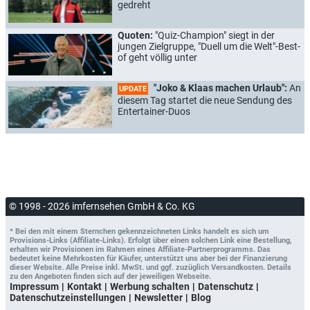
gedreht
Quoten:
"Quiz-Champion" siegt in der
jungen Zielgruppe, "Duell um die Welt"-Best-
of geht völlig unter
"Joko & Klaas machen Urlaub":
An
UPDATE
diesem Tag startet die neue Sendung des
Entertainer-Duos
© 1998 - 2026 imfernsehen GmbH & Co. KG
* Bei den mit einem Sternchen gekennzeichneten Links handelt es sich um
Provisions-Links (Affiliate-Links). Erfolgt über einen solchen Link eine Bestellung,
erhalten wir Provisionen im Rahmen eines Affiliate-Partnerprogramms. Das
bedeutet keine Mehrkosten für Käufer, unterstützt uns aber bei der Finanzierung
dieser Website. Alle Preise inkl. MwSt. und ggf. zuzüglich Versandkosten. Details
zu den Angeboten finden sich auf der jeweiligen Webseite.
Impressum
Kontakt
Werbung schalten
Datenschutz
Datenschutzeinstellungen
Newsletter
Blog