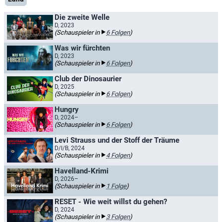
Die zweite Welle
D, 2023
(Schauspieler in
6 Folgen
)
Was wir fürchten
D, 2023
(Schauspieler in
6 Folgen
)
Club der Dinosaurier
D, 2025
(Schauspieler in
6 Folgen
)
Hungry
D, 2024–
(Schauspieler in
6 Folgen
)
Levi Strauss und der Stoff der Träume
D/I/B, 2024
(Schauspieler in
4 Folgen
)
Havelland-Krimi
D, 2026–
(Schauspieler in
1 Folge
)
RESET - Wie weit willst du gehen?
D, 2024
(Schauspieler in
3 Folgen
)