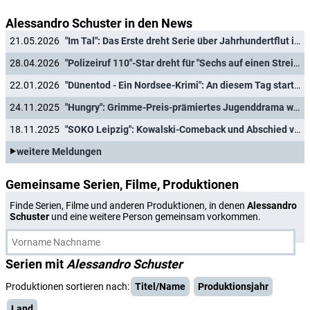
Alessandro Schuster in den News
21.05.2026
"Im Tal": Das Erste dreht Serie über Jahrhundertflut im Ahrtal mit Heino Ferch und Margarita Broich
28.04.2026
"Polizeiruf 110"-Star dreht für "Sechs auf einen Streich"-Reihe der ARD
22.01.2026
"Dünentod - Ein Nordsee-Krimi": An diesem Tag starten die neuen Folgen mit neuer Hauptdarstellerin
24.11.2025
"Hungry": Grimme-Preis-prämiertes Jugenddrama wird fortgesetzt
18.11.2025
"SOKO Leipzig": Kowalski-Comeback und Abschied von Urgestein nach dem Jahreswechsel
weitere Meldungen
Gemeinsame Serien, Filme, Produktionen
Finde Serien, Filme und anderen Produktionen, in denen
Alessandro
Schuster
und eine weitere Person gemeinsam vorkommen.
Serien mit
Alessandro Schuster
Produktionen sortieren nach:
Titel/Name
Produktionsjahr
Land