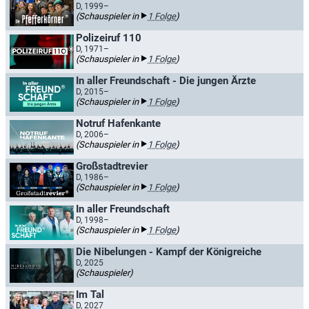
D, 1999–
(Schauspieler in
1 Folge
)
Polizeiruf 110
D, 1971–
(Schauspieler in
1 Folge
)
In aller Freundschaft - Die jungen Ärzte
D, 2015–
(Schauspieler in
1 Folge
)
Notruf Hafenkante
D, 2006–
(Schauspieler in
1 Folge
)
Großstadtrevier
D, 1986–
(Schauspieler in
1 Folge
)
In aller Freundschaft
D, 1998–
(Schauspieler in
1 Folge
)
Die Nibelungen - Kampf der Königreiche
D, 2025
(Schauspieler)
Im Tal
D, 2027