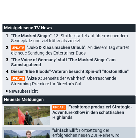
Meistgelesene TV-News
"The Masked Singer":
13. Staffel startet auf überraschendem
Sendeplatz und viel früher als zuletzt
"Joko & Klaas machen Urlaub":
An diesem Tag startet
UPDATE
die neue Sendung des Entertainer-Duos
"The Voice of Germany" statt "The Masked Singer" am
Samstagabend
Dieser "Blue Bloods"-Veteran besucht Spin-off "Boston Blue"
"Akte X:
Jenseits der Wahrheit": Überraschende
UPDATE
Streaming-Premiere für Director's Cut
Newsübersicht
Neueste Meldungen
Freshtorge produziert Strategie-
UPDATE
Adventure-Show in den schottischen
Highlands
"Einfach Elli":
Fortsetzung der
erfolgreichen neuen ZDF-Reihe wird