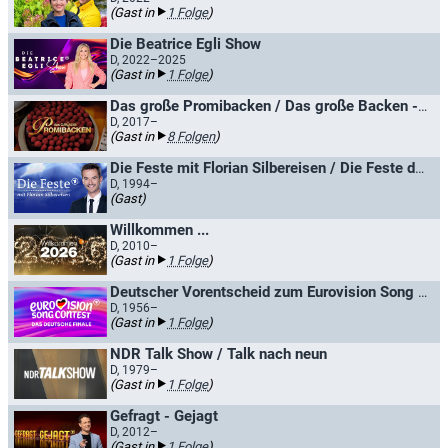
(Gast in
1 Folge
)
Die Beatrice Egli Show
D, 2022–2025
(Gast in
1 Folge
)
Das große Promibacken / Das große Backen - Promispezial
D, 2017–
(Gast in
8 Folgen
)
Die Feste mit Florian Silbereisen / Die Feste der Volksmusik
D, 1994–
(Gast)
Willkommen ...
D, 2010–
(Gast in
1 Folge
)
Deutscher Vorentscheid zum Eurovision Song Contest / Deutscher Vorentscheid zum Grand Prix Eurovision de la Chanson
D, 1956–
(Gast in
1 Folge
)
NDR Talk Show / Talk nach neun
D, 1979–
(Gast in
1 Folge
)
Gefragt - Gejagt
D, 2012–
(Gast in
1 Folge
)