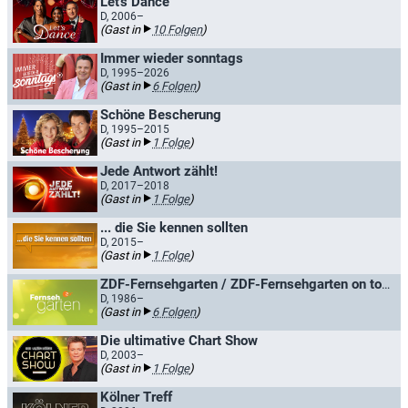
Let's Dance
D, 2006–
(Gast in
10 Folgen
)
Immer wieder sonntags
D, 1995–2026
(Gast in
6 Folgen
)
Schöne Bescherung
D, 1995–2015
(Gast in
1 Folge
)
Jede Antwort zählt!
D, 2017–2018
(Gast in
1 Folge
)
... die Sie kennen sollten
D, 2015–
(Gast in
1 Folge
)
ZDF-Fernsehgarten / ZDF-Fernsehgarten on tour
D, 1986–
(Gast in
6 Folgen
)
Die ultimative Chart Show
D, 2003–
(Gast in
1 Folge
)
Kölner Treff