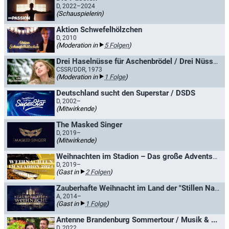
D, 2022–2024
(Schauspielerin)
Aktion Schwefelhölzchen
D, 2010
(Moderation in
5 Folgen
)
Drei Haselnüsse für Aschenbrödel / Drei Nüsse für Aschenbrödel
CSSR/DDR, 1973
(Moderation in
1 Folge
)
Deutschland sucht den Superstar / DSDS
D, 2002–
(Mitwirkende)
The Masked Singer
D, 2019–
(Mitwirkende)
Weihnachten im Stadion – Das große Adventskonzert
D, 2019–
(Gast in
2 Folgen
)
Zauberhafte Weihnacht im Land der "Stillen Nacht"
A, 2014–
(Gast in
1 Folge
)
Antenne Brandenburg Sommertour / Musik & ...
D, 2022