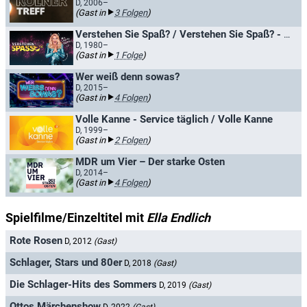
D, 2006–
(Gast in
3 Folgen
)
Verstehen Sie Spaß? / Verstehen Sie Spaß? - Die Hallervorden-Show
D, 1980–
(Gast in
1 Folge
)
Wer weiß denn sowas?
D, 2015–
(Gast in
4 Folgen
)
Volle Kanne - Service täglich / Volle Kanne
D, 1999–
(Gast in
2 Folgen
)
MDR um Vier – Der starke Osten
D, 2014–
(Gast in
4 Folgen
)
Spielfilme/Einzeltitel mit
Ella Endlich
Rote Rosen
D, 2012
(Gast)
Schlager, Stars und 80er
D, 2018
(Gast)
Die Schlager-Hits des Sommers
D, 2019
(Gast)
Ottos Märchenshow