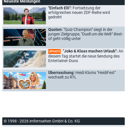
Neueste Meldungen
"Einfach Elli":
Fortsetzung der
erfolgreichen neuen ZDF-Reihe wird
gedreht
Quoten:
"Quiz-Champion" siegt in der
jungen Zielgruppe, "Duell um die Welt"-Best-
of geht völlig unter
"Joko & Klaas machen Urlaub":
An
UPDATE
diesem Tag startet die neue Sendung des
Entertainer-Duos
Überraschung:
Heidi Klums "HeidiFest"
wechselt zu RTL
© 1998 - 2026 imfernsehen GmbH & Co. KG