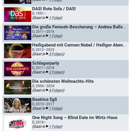
DAS! Rote Sofa / DAS!
D, 1991–
(Gast in
1 Folge
)
Die große Fernseh-Bescherung – Andrea Ballschuh präsentiert die schönsten Weihnachtsmomente
D, 2011–2016
(Gast in
1 Folge
)
Heiligabend mit Carmen Nebel / Heiliger Abend mit Carmen Nebel
D, 2012–2023
(Gast in
3 Folgen
)
Schlagerparty
D, 2011–2018
(Gast in
2 Folgen
)
Die schönsten Weihnachts-Hits
D, 2006–2024
(Gast in
4 Folgen
)
Beatrice Egli
D, 2015–2017
(Gast in
1 Folge
)
One Night Song – Blind Date im Wirtz-Haus
D, 2016–
(Gast in
1 Folge
)