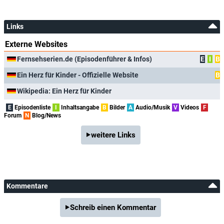
Links
Externe Websites
Fernsehserien.de (Episodenführer & Infos)
E
I
B
Ein Herz für Kinder - Offizielle Website
B
Wikipedia: Ein Herz für Kinder
E
Episodenliste
I
Inhaltsangabe
B
Bilder
A
Audio/Musik
V
Videos
F
Forum
N
Blog/News
weitere Links
Kommentare
Schreib einen Kommentar