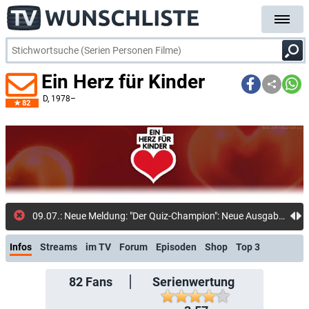
Ein Herz für Kinder
D
, 1978–
82
09.07.: Neue Meldung: "Der Quiz-Champion": Neue Ausgabe im August mit diesen Promi-Experten: Boning, Bully und Co. messen sich mit Her
Infos
Streams
im TV
Forum
Episoden
Shop
Top 3
82
Fans
Serienwertung