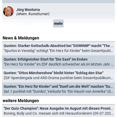
Jörg Wontorra
(ehem. Kunstturner)
mehr
Regie:
Michael Maier
,
Mark Achterberg
News & Meldungen
Quoten: Starker Gottschalk-Abschied bei "DSWNWP" macht "The Masked Singer" zu schaffen
"Spurlos in Venedig" schlägt "Ein Herz für Kinder" beim Gesamtpublikum (07.12.2025)
Quoten: Erfolgreicher Start für "Die Saat" im Ersten
"Ein Herz für Kinder" im ZDF deutlich schwächer als im letzten Jahr (10.12.2023)
Quoten: "Ottos Märchenshow" bleibt hinter "Schlag den Star"
ZDF-Spendengala und ARD-Drama punkten beim Gesamtpublikum (18.12.2022)
Quoten: "Ein Herz für Kinder" und "Duell um die Welt" machen "Supertalent" platt
Sat.1 punktet mit "Dumbo", Verluste für "Ein Hauch von Amerika" (05.12.2021)
weitere Meldungen
"Der Quiz-Champion": Neue Ausgabe im August mit diesen Promi-Experten
Boning, Bully und Co. messen sich mit Herausforderern (09.07.2026)