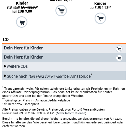
Kinder
Kinder
jetzt statt
EUR 22,97
¹
ab EUR 1,13**
nur EUR 9,80
CD
*
Dein Herz für Kinder
*
Dein Herz für Kinder
weitere CDs
*
Suche nach
"Ein Herz für Kinder"
bei Amazon.de
*
Transparenzhinweis: Für gekennzeichnete Links erhalten wir Provisionen im Rahmen
eines Affiliate-Partnerprogramms. Das bedeutet keine Mehrkosten für Käufer,
unterstützt uns aber bei der Finanzierung dieser Website.
**
günstigster Preis im Amazon.de-Marketplace
¹ früherer bzw. Listenpreis
Alle Preisangaben ohne Gewähr, Preise ggf. plus Porto & Versandkosten.
Preisstand: 09.08.2026 03:00 GMT+1 (
Mehr Informationen
)
Bestimmte Inhalte, die auf dieser Website angezeigt werden, stammen von Amazon.
Diese Inhalte werden "wie besehen" bereitgestellt und können jederzeit geändert oder
entfernt werden.