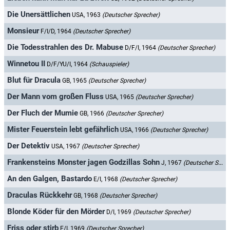
Die Unersättlichen
USA, 1963
(Deutscher Sprecher)
Monsieur
F/I/D, 1964
(Deutscher Sprecher)
Die Todesstrahlen des Dr. Mabuse
D/F/I, 1964
(Deutscher Sprecher)
Winnetou II
D/F/YU/I, 1964
(Schauspieler)
Blut für Dracula
GB, 1965
(Deutscher Sprecher)
Der Mann vom großen Fluss
USA, 1965
(Deutscher Sprecher)
Der Fluch der Mumie
GB, 1966
(Deutscher Sprecher)
Mister Feuerstein lebt gefährlich
USA, 1966
(Deutscher Sprecher)
Der Detektiv
USA, 1967
(Deutscher Sprecher)
Frankensteins Monster jagen Godzillas Sohn
J, 1967
(Deutscher Sprecher)
An den Galgen, Bastardo
E/I, 1968
(Deutscher Sprecher)
Draculas Rückkehr
GB, 1968
(Deutscher Sprecher)
Blonde Köder für den Mörder
D/I, 1969
(Deutscher Sprecher)
Friss oder stirb
E/I, 1969
(Deutscher Sprecher)