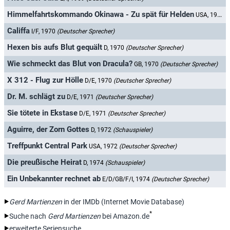
Himmelfahrtskommando Okinawa - Zu spät für Helden
USA, 1969
(
Califfa
I/F, 1970
(Deutscher Sprecher)
Hexen bis aufs Blut gequält
D, 1970
(Deutscher Sprecher)
Wie schmeckt das Blut von Dracula?
GB, 1970
(Deutscher Sprecher)
X 312 - Flug zur Hölle
D/E, 1970
(Deutscher Sprecher)
Dr. M. schlägt zu
D/E, 1971
(Deutscher Sprecher)
Sie tötete in Ekstase
D/E, 1971
(Deutscher Sprecher)
Aguirre, der Zorn Gottes
D, 1972
(Schauspieler)
Treffpunkt Central Park
USA, 1972
(Deutscher Sprecher)
Die preußische Heirat
D, 1974
(Schauspieler)
Ein Unbekannter rechnet ab
E/D/GB/F/I, 1974
(Deutscher Sprecher)
Gerd Martienzen
in der IMDb (Internet Movie Database)
*
Suche nach
Gerd Martienzen
bei Amazon.de
erweiterte Seriensuche