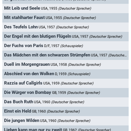
Mit Leib und Seele
USA, 1955
(Deutscher Sprecher)
Mit stahlharter Faust
USA, 1955
(Deutscher Sprecher)
Des Teufels Lohn
USA, 1957
(Deutscher Sprecher)
Der Engel mit den blutigen Flügeln
USA, 1957
(Deutscher Sprecher)
Der Fuchs von Paris
D/F, 1957
(Schauspieler)
Das Mädchen mit den schwarzen Strümpfen
USA, 1957
(Deutscher Sprecher)
Duell im Morgengrauen
USA, 1958
(Deutscher Sprecher)
Abschied von den Wolken
D, 1959
(Schauspieler)
Razzia auf Callgirls
USA, 1959
(Deutscher Sprecher)
Die Würger von Bombay
GB, 1959
(Deutscher Sprecher)
Das Buch Ruth
USA, 1960
(Deutscher Sprecher)
Einst ein Held
GB, 1960
(Deutscher Sprecher)
Die jungen Wilden
USA, 1960
(Deutscher Sprecher)
Lieben kann man nur zu zweit
GB, 1962
(Deutscher Sprecher)