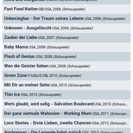
Fast Food Nation
GB/USA, 2006
(Schauspieler)
Unbesiegbar - Der Traum seines Lebens
USA, 2006
(Schauspieler)
Unknown - Ausgelöscht
USA, 2006
(Schauspieler)
Zauber der Liebe
USA, 2007
(Schauspieler)
Baby Mama
USA, 2008
(Schauspieler)
Flash of Genius
USA, 2008
(Schauspieler)
Wen die Geister lieben
USA, 2008
(Schauspieler)
Green Zone
F/USA/E/GB, 2010
(Schauspieler)
Mit Dir an meiner Seite
USA, 2010
(Schauspieler)
Thin Ice
USA, 2010
(Schauspieler)
Wer's glaubt, wird selig - Salvation Boulevard
USA, 2010
(Schauspieler)
Der ganz normale Wahnsinn - Working Mum
USA, 2011
(Schauspieler)
Love Stories - Erste Lieben, zweite Chancen
USA, 2012
(Schauspieler)
Anchorman - Die Legende kehrt zurück
USA, 2013
(Schauspieler)