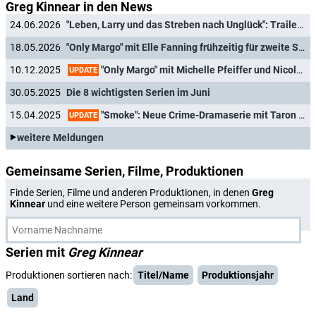
Greg Kinnear in den News
24.06.2026
"Leben, Larry und das Streben nach Unglück": Trailer zur humorvollen Feier von 250 Jahren USA
18.05.2026
"Only Margo" mit Elle Fanning frühzeitig für zweite Staffel verlängert
"Only Margo" mit Michelle Pfeiffer und Nicole Kidman: Ausführlicher Trailer und Starttermin zur neuen Familien-Dramedy
10.12.2025
UPDATE
30.05.2025
Die 8 wichtigsten Serien im Juni
"Smoke": Neue Crime-Dramaserie mit Taron Egerton ("Kingsman") erhält Starttermin
15.04.2025
UPDATE
weitere Meldungen
Gemeinsame Serien, Filme, Produktionen
Finde Serien, Filme und anderen Produktionen, in denen
Greg
Kinnear
und eine weitere Person gemeinsam vorkommen.
Serien mit
Greg Kinnear
Produktionen sortieren nach:
Titel/Name
Produktionsjahr
Land