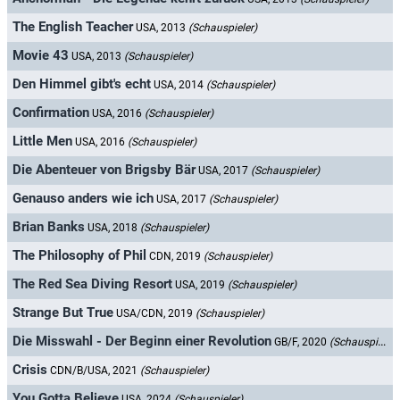
The English Teacher
USA, 2013
(Schauspieler)
Movie 43
USA, 2013
(Schauspieler)
Den Himmel gibt's echt
USA, 2014
(Schauspieler)
Confirmation
USA, 2016
(Schauspieler)
Little Men
USA, 2016
(Schauspieler)
Die Abenteuer von Brigsby Bär
USA, 2017
(Schauspieler)
Genauso anders wie ich
USA, 2017
(Schauspieler)
Brian Banks
USA, 2018
(Schauspieler)
The Philosophy of Phil
CDN, 2019
(Schauspieler)
The Red Sea Diving Resort
USA, 2019
(Schauspieler)
Strange But True
USA/CDN, 2019
(Schauspieler)
Die Misswahl - Der Beginn einer Revolution
GB/F, 2020
(Schauspieler)
Crisis
CDN/B/USA, 2021
(Schauspieler)
You Gotta Believe
USA, 2024
(Schauspieler)