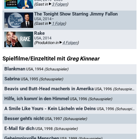
(Gast in
3 Folgen
)
The Tonight Show Starring Jimmy Fallon
USA, 2014–
(Gast in
1 Folge
)
Rake
USA, 2014
(Produktion in
4 Folgen
)
Spielfilme/Einzeltitel mit
Greg Kinnear
Blankman
USA, 1994
(Schauspieler)
Sabrina
USA, 1995
(Schauspieler)
Beavis und Butt-Head machen's in Amerika
USA, 1996
(Schauspieler)
Hilfe, ich komm' in den Himmel
USA, 1996
(Schauspieler)
A Smile Like Yours - Kein Lächeln wie Deins
USA, 1996
(Schauspieler)
Besser geht's nicht
USA, 1997
(Schauspieler)
E-Mail für dich
USA, 1998
(Schauspieler)
Geheimnisvolle Menschen
USA, 1999
(Schauspieler)