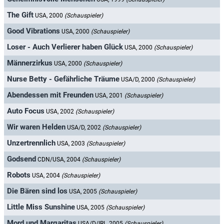
The Gift
USA, 2000
(Schauspieler)
Good Vibrations
USA, 2000
(Schauspieler)
Loser - Auch Verlierer haben Glück
USA, 2000
(Schauspieler)
Männerzirkus
USA, 2000
(Schauspieler)
Nurse Betty - Gefährliche Träume
USA/D, 2000
(Schauspieler)
Abendessen mit Freunden
USA, 2001
(Schauspieler)
Auto Focus
USA, 2002
(Schauspieler)
Wir waren Helden
USA/D, 2002
(Schauspieler)
Unzertrennlich
USA, 2003
(Schauspieler)
Godsend
CDN/USA, 2004
(Schauspieler)
Robots
USA, 2004
(Schauspieler)
Die Bären sind los
USA, 2005
(Schauspieler)
Little Miss Sunshine
USA, 2005
(Schauspieler)
Mord und Margaritas
USA/D/IRL, 2005
(Schauspieler)