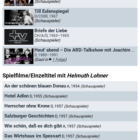
(Schauspieler)
Till Eulenspiegel
D/CSSR, 1967
(Schauspieler)
Briefe der Liebe
CH/A/D, 1963–1965
(Schauspieler)
Heut' abend – Die ARD-Talkshow mit Joachim Fuchsberger
D, 1980–1991
(Gast in
1 Folge
)
Spielfilme/Einzeltitel mit
Helmuth Lohner
An der schönen blauen Donau
A, 1954
(Schauspieler)
Hotel Adlon
D, 1955
(Schauspieler)
Herrscher ohne Krone
D, 1957
(Schauspieler)
Salzburger Geschichten
D, 1957
(Schauspieler)
Wie schön, daß es dich gibt
A, 1957
(Schauspieler)
Das Wirtshaus im Spessart
D, 1957
(Schauspieler)