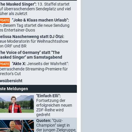
The Masked Singer":
13. Staffel startet
uf überraschendem Sendeplatz und viel
rüher als zuletzt
"Joko & Klaas machen Urlaub":
PDATE
n diesem Tag startet die neue Sendung
es Entertainer-Duos
elissa Naschenweng statt DJ Ötzi:
eue Moderatorin für Weihnachtsshow
on ORF und BR
The Voice of Germany" statt "The
asked Singer" am Samstagabend
"Akte X:
Jenseits der Wahrheit":
PDATE
berraschende Streaming-Premiere für
irector's Cut
wsübersicht
ste Meldungen
"Einfach Elli":
Fortsetzung der
erfolgreichen neuen
ZDF-Reihe wird
gedreht
Quoten:
"Quiz-
Champion" siegt in
der jungen Zielgruppe,