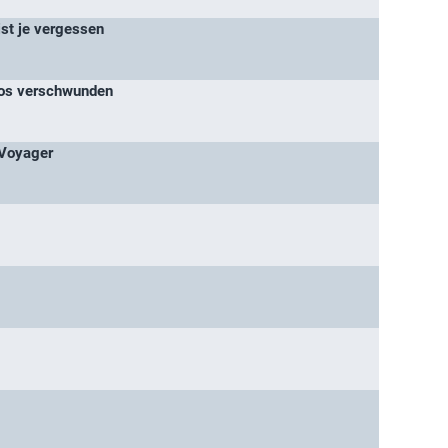
ist je vergessen
los verschwunden
 Voyager