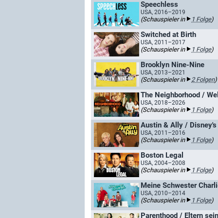
Speechless
USA, 2016–2019
(Schauspieler in
1 Folge
)
Switched at Birth
USA, 2011–2017
(Schauspieler in
1 Folge
)
Brooklyn Nine-Nine
USA, 2013–2021
(Schauspieler in
2 Folgen
)
The Neighborhood / We
USA, 2018–2026
(Schauspieler in
1 Folge
)
Austin & Ally / Disney's
USA, 2011–2016
(Schauspieler in
1 Folge
)
Boston Legal
USA, 2004–2008
(Schauspieler in
1 Folge
)
Meine Schwester Charli
USA, 2010–2014
(Schauspieler in
1 Folge
)
Parenthood / Eltern sei