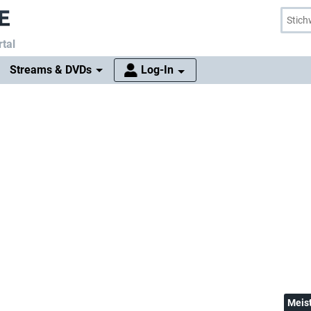
tal
Streams & DVDs
Log-In
Meis