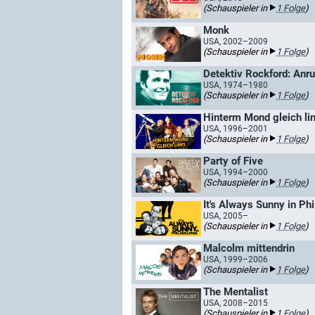
(Schauspieler in
1 Folge
)
Monk
USA, 2002–2009
(Schauspieler in
1 Folge
)
Detektiv Rockford: Anru
USA, 1974–1980
(Schauspieler in
1 Folge
)
Hinterm Mond gleich li
USA, 1996–2001
(Schauspieler in
1 Folge
)
Party of Five
USA, 1994–2000
(Schauspieler in
1 Folge
)
It's Always Sunny in Phi
USA, 2005–
(Schauspieler in
1 Folge
)
Malcolm mittendrin
USA, 1999–2006
(Schauspieler in
1 Folge
)
The Mentalist
USA, 2008–2015
(Schauspieler in
1 Folge
)