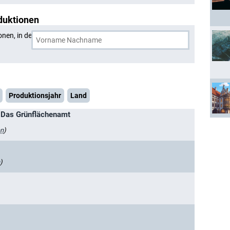
duktionen
onen, in denen
Jim O'Heir
und eine weitere Person
Produktionsjahr
Land
 Das Grünflächenamt
en
)
)