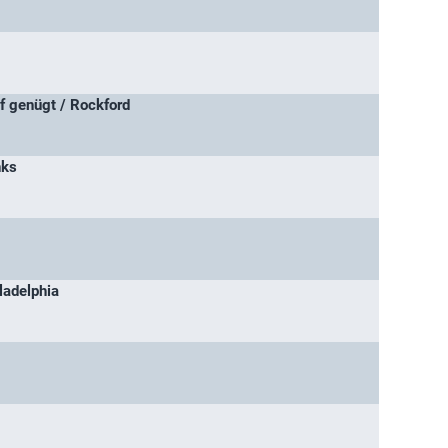
f genügt / Rockford
nks
ladelphia