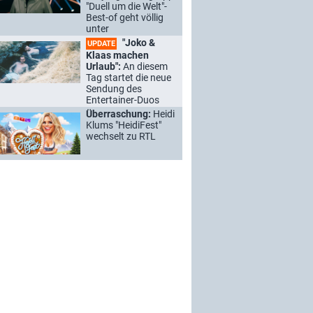
"Duell um die Welt"-
Best-of geht völlig
unter
"Joko &
UPDATE
Klaas machen
Urlaub":
An diesem
Tag startet die neue
Sendung des
Entertainer-Duos
Überraschung:
Heidi
Klums "HeidiFest"
wechselt zu RTL