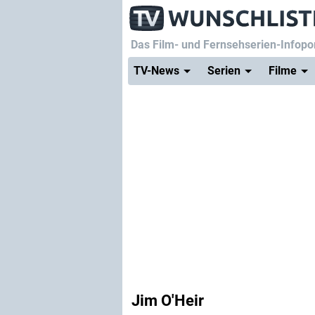
Das Film- und Fernsehserien-Infopor
TV-News
Serien
Filme
Jim O'Heir