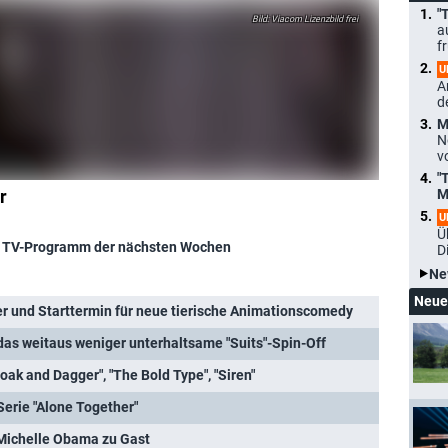
"
Viacom Lizenzbild frei
a
f
U
A
d
M
N
v
"
r
M
U
Ü
 TV-Programm der nächsten Wochen
D
Ne
Neue
ler und Starttermin für neue tierische Animationscomedy
 das weitaus weniger unterhaltsame "Suits"-Spin-Off
oak and Dagger", "The Bold Type", "Siren"
erie "Alone Together"
 Michelle Obama zu Gast