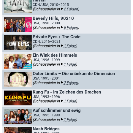
Haven
CDN/USA, 2010–2015
(Schauspieler in
2 Folgen
)
Beverly Hills, 90210
USA, 1990–2000
(Schauspieler in
6 Folgen
)
Private Eyes / The Code
CDN, 2016–2021
(Schauspieler in
1 Folge
)
Ein Wink des Himmels
USA, 1996–1999
(Schauspieler in
1 Folge
)
Outer Limits – Die unbekannte Dimension
USA, 1995–2001
(Schauspieler in
2 Folgen
)
Kung Fu - Im Zeichen des Drachen
USA, 1993–1996
(Schauspieler in
1 Folge
)
Auf schlimmer und ewig
USA, 1995–1999
(Schauspieler in
1 Folge
)
Nash Bridges