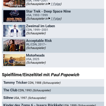
USA, 1996–2001
(Schauspieler in
1 Folge
)
Star Trek - Deep Space Nine
USA, 1993–1999
(Schauspieler in
1 Folge
)
Zweimal im Leben
CDN, 1999–2001
(Schauspieler)
Acceptable Risk
IRL/CDN, 2017–
(Schauspieler)
Motorheads
USA, 2025
(Schauspieler)
Spielfilme/Einzeltitel mit
Paul Popowich
Tommy Tricker
CDN, 1988
(Schauspieler)
The Club
CDN, 1993
(Schauspieler)
Söhne
USA, 1997
(Schauspieler)
Kinder des Zorns 6 - Isaacs Rückkehr
USA, 1999
(Schauspieler)