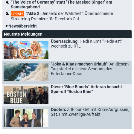
"The Voice of Germany" statt "The Masked Singer" am
Samstagabend
"Akte X:
Jenseits der Wahrheit": Überraschende
UPDATE
Streaming-Premiere für Director's Cut
Newsübersicht
Neueste Meldungen
Überraschung:
Heidi Klums "HeidiFest"
wechselt zu RTL
"Joko & Klaas machen Urlaub":
An diesem
Tag startet die neue Sendung des
Entertainer-Duos
Dieser "Blue Bloods"-Veteran besucht
Spin-off "Boston Blue"
Quoten:
ZDF punktet mit Krimi-Aufgüssen,
Sat.1 mit Zweitliga-Auftakt