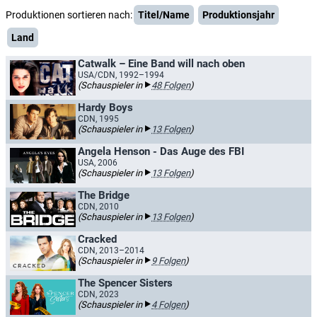
Produktionen sortieren nach:
Titel/Name
Produktionsjahr
Land
Catwalk – Eine Band will nach oben
USA/CDN, 1992–1994
(Schauspieler in
48 Folgen
)
Hardy Boys
CDN, 1995
(Schauspieler in
13 Folgen
)
Angela Henson - Das Auge des FBI
USA, 2006
(Schauspieler in
13 Folgen
)
The Bridge
CDN, 2010
(Schauspieler in
13 Folgen
)
Cracked
CDN, 2013–2014
(Schauspieler in
9 Folgen
)
The Spencer Sisters
CDN, 2023
(Schauspieler in
4 Folgen
)