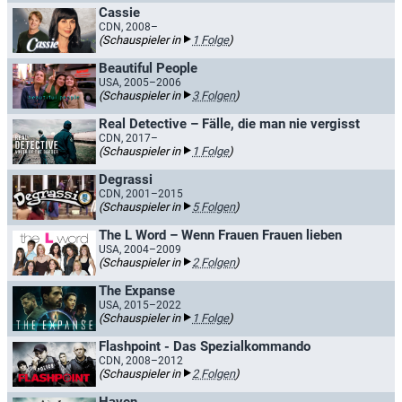
Cassie
CDN, 2008–
(Schauspieler in
1 Folge
)
Beautiful People
USA, 2005–2006
(Schauspieler in
3 Folgen
)
Real Detective – Fälle, die man nie vergisst
CDN, 2017–
(Schauspieler in
1 Folge
)
Degrassi
CDN, 2001–2015
(Schauspieler in
5 Folgen
)
The L Word – Wenn Frauen Frauen lieben
USA, 2004–2009
(Schauspieler in
2 Folgen
)
The Expanse
USA, 2015–2022
(Schauspieler in
1 Folge
)
Flashpoint - Das Spezialkommando
CDN, 2008–2012
(Schauspieler in
2 Folgen
)