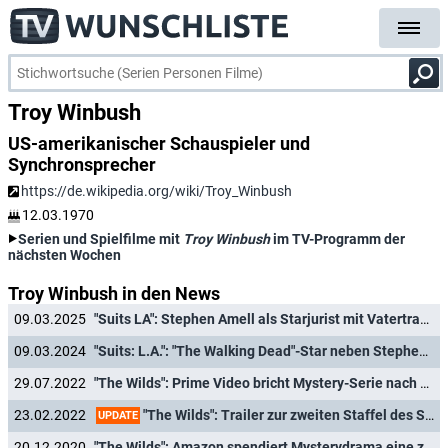
Troy Winbush
US-amerikanischer Schauspieler und
Synchronsprecher
https://de.wikipedia.org/wiki/Troy_Winbush
12.03.1970
Serien und Spielfilme mit
Troy Winbush
im TV-Programm der
nächsten Wochen
Troy Winbush in den News
09.03.2025
"Suits LA": Stephen Amell als Starjurist mit Vatertrauma
09.03.2024
"Suits: L.A.": "The Walking Dead"-Star neben Stephen Amell ("Arrow")
29.07.2022
"The Wilds": Prime Video bricht Mystery-Serie nach zwei Staffeln ab
"The Wilds": Trailer zur zweiten Staffel des Survival-Drama von Prime Video
23.02.2022
UPDATE
20.12.2020
"The Wilds": Amazon spendiert Mysterydrama eine zweite Staffel