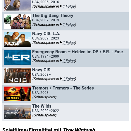
USA, 2005–2016
(Schauspieler in
1 Folge
)
The Big Bang Theory
USA, 2007–2019
(Schauspieler in
1 Folge
)
Navy CIS: L.A.
USA, 2009–2023
(Schauspieler in
1 Folge
)
Emergency Room – Helden im OP / E.R. - Emergency Room
USA, 1994–2009
(Schauspieler in
1 Folge
)
Navy CIS
USA, 2003–
(Schauspieler in
1 Folge
)
Tremors / Tremors - The Series
USA, 2003
(Schauspieler)
The Wilds
USA, 2020–2022
(Schauspieler)
Spielfilme/Einzeltitel mit
Troy Winbush