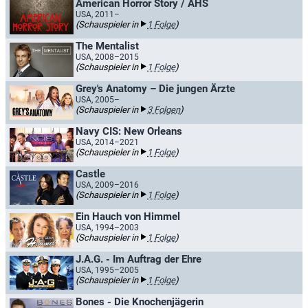
American Horror Story / AHS
USA, 2011–
(Schauspieler in
1 Folge
)
The Mentalist
USA, 2008–2015
(Schauspieler in
1 Folge
)
Grey's Anatomy – Die jungen Ärzte
USA, 2005–
(Schauspieler in
3 Folgen
)
Navy CIS: New Orleans
USA, 2014–2021
(Schauspieler in
1 Folge
)
Castle
USA, 2009–2016
(Schauspieler in
1 Folge
)
Ein Hauch von Himmel
USA, 1994–2003
(Schauspieler in
1 Folge
)
J.A.G. - Im Auftrag der Ehre
USA, 1995–2005
(Schauspieler in
1 Folge
)
Bones - Die Knochenjägerin