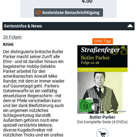
4.00
Serieninfos & News
26 Folgen
DVD-Tipp
Krimi
Der distinguierte britische Butler
Parker macht seiner Zunft alle
Ehre - und ist darüber hinaus ein
begeisterter Hobby-Detektiv.
Parker arbeitet für den
amerikanischen Anwalt Mike
Rander, mit dem er immer wieder
auf Gaunerjagd geht. Parkers
Geheimwaffe ist ein vielfältig
einsetzbarer Regenschirm - mit
dem er Pfeile verschießen kann
und der dank Bleifütterung auch
ein ungemein nützliches
Schlagwerkzeug darstellt.
Butler Parker
Außerdem gehören noch eine
Die komplette Serie (4 DVDs)
speziell verstärkte Melone,
diverse Kugelschreiber mit
nützlichen Tricks und ein uraltes