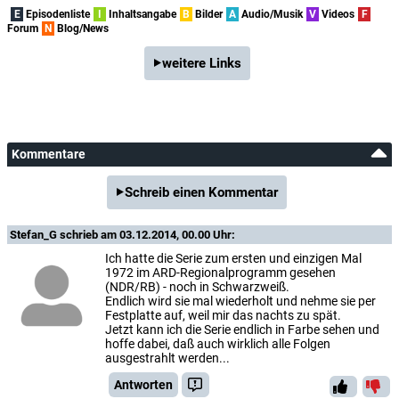
E
Episodenliste
I
Inhaltsangabe
B
Bilder
A
Audio/Musik
V
Videos
F
Forum
N
Blog/News
weitere Links
Kommentare
Schreib einen Kommentar
Stefan_G
schrieb am 03.12.2014, 00.00 Uhr:
Ich hatte die Serie zum ersten und einzigen Mal
1972 im ARD-Regionalprogramm gesehen
(NDR/RB) - noch in Schwarzweiß.
Endlich wird sie mal wiederholt und nehme sie per
Festplatte auf, weil mir das nachts zu spät.
Jetzt kann ich die Serie endlich in Farbe sehen und
hoffe dabei, daß auch wirklich alle Folgen
ausgestrahlt werden...
Antworten