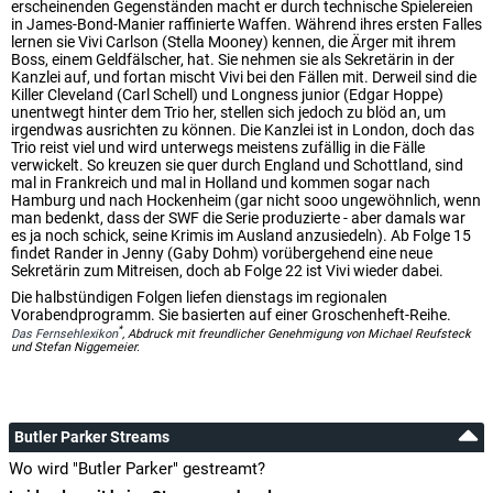
erscheinenden Gegenständen macht er durch technische Spielereien
in James-Bond-Manier raffinierte Waffen. Während ihres ersten Falles
lernen sie Vivi Carlson (Stella Mooney) kennen, die Ärger mit ihrem
Boss, einem Geldfälscher, hat. Sie nehmen sie als Sekretärin in der
Kanzlei auf, und fortan mischt Vivi bei den Fällen mit. Derweil sind die
Killer Cleveland (Carl Schell) und Longness junior (Edgar Hoppe)
unentwegt hinter dem Trio her, stellen sich jedoch zu blöd an, um
irgendwas ausrichten zu können. Die Kanzlei ist in London, doch das
Trio reist viel und wird unterwegs meistens zufällig in die Fälle
verwickelt. So kreuzen sie quer durch England und Schottland, sind
mal in Frankreich und mal in Holland und kommen sogar nach
Hamburg und nach Hockenheim (gar nicht sooo ungewöhnlich, wenn
man bedenkt, dass der SWF die Serie produzierte - aber damals war
es ja noch schick, seine Krimis im Ausland anzusiedeln). Ab Folge 15
findet Rander in Jenny (Gaby Dohm) vorübergehend eine neue
Sekretärin zum Mitreisen, doch ab Folge 22 ist Vivi wieder dabei.
Die halbstündigen Folgen liefen dienstags im regionalen
Vorabendprogramm. Sie basierten auf einer Groschenheft-Reihe.
*
Das Fernsehlexikon
, Abdruck mit freundlicher Genehmigung von Michael Reufsteck
und Stefan Niggemeier.
Butler Parker Streams
Wo wird "Butler Parker" gestreamt?