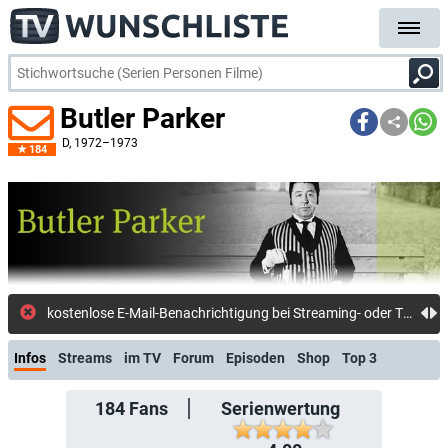
Butler Parker
D
, 1972–1973
184
kostenlose E-Mail-Benachrichtigung bei Streaming- oder TV-Start
Infos
Streams
im TV
Forum
Episoden
Shop
Top 3
184
Fans
Serienwertung