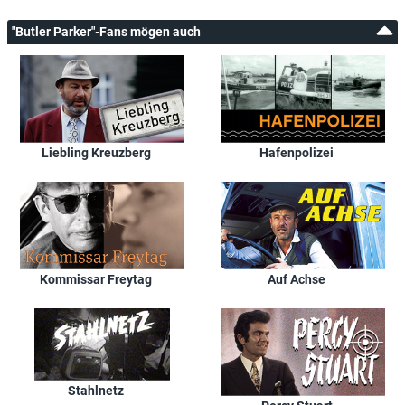
"Butler Parker"-Fans mögen auch
Liebling Kreuzberg
Hafenpolizei
Kommissar Freytag
Auf Achse
Stahlnetz