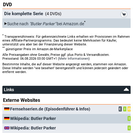
DVD
*
Die komplette Serie
(4 DVDs)
*
Suche nach
"Butler Parker"
bei Amazon.de
*
Transparenzhinweis: Für gekennzeichnete Links erhalten wir Provisionen im Rahmen
eines Affiliate-Partnerprogramms. Das bedeutet keine Mehrkosten für Käufer,
unterstützt uns aber bei der Finanzierung dieser Website.
**
günstigster Preis im Amazon.de-Marketplace
Alle Preisangaben ohne Gewähr, Preise ggf. plus Porto & Versandkosten.
Preisstand: 06.08.2026 03:00 GMT+1 (
Mehr Informationen
)
Bestimmte Inhalte, die auf dieser Website angezeigt werden, stammen von Amazon.
Diese Inhalte werden "wie besehen" bereitgestellt und können jederzeit geändert oder
entfernt werden.
Links
Externe Websites
Fernsehserien.de (Episodenführer & Infos)
E
I
B
Wikipedia: Butler Parker
I
Wikipedia: Butler Parker
I