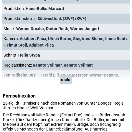
Produktion:
Hans-Bolko Marcard
Produktionsfirma:
Südwestfunk (SWF)
(SWF)
Musik:
Werner Drexler
,
Dieter Reith
,
Werner Jungert
Kamera:
Adalbert Plica
,
Ulrich Burtin
,
Siegfried Blohm
,
Immo Rentz
,
Helmut Stoll
,
Adalbet Plica
Schnitt:
Hella Stypa
Regieassistenz:
Renate Vollmar
,
Renate Vollmat
Ton:
Wilhelm Dusil
,
Harald Lill
,
Erwin Metzger
,
Werner Degano
,
mehr
Harry Tietz
Fernsehlexikon
26-tlg. dt. Krimiserie nach den Romanen von Günter Dönges, Regie:
Jürgen Haase, Wolf Vollmar.
Der Rechtsanwalt Mike Rander (Eckart Dux) und sein Butler Josuah
Parker (Dirk Dautzenberg) lösen Kriminalfälle. Der Butler, immer mit
Melone auf dem Kopf, hat extrem merkwürdige, doch hochgradig
effektive Methoden der Gaunerbekämpfung. Aus harmlos