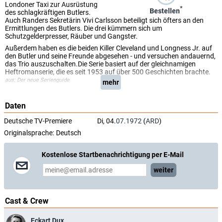
Londoner Taxi zur Ausrüstung
*
Bestellen
des schlagkräftigen Butlers.
Auch Randers Sekretärin Vivi Carlsson beteiligt sich öfters an den
Ermittlungen des Butlers. Die drei kümmern sich um
Schutzgelderpresser, Räuber und Gangster.
Außerdem haben es die beiden Killer Cleveland und Longness Jr. auf
den Butler und seine Freunde abgesehen - und versuchen andauernd,
das Trio auszuschalten.Die Serie basiert auf der gleichnamigen
Heftromanserie, die es seit 1953 auf über 500 Geschichten brachte.
aus: Der neue Serienguide
mehr
Daten
Deutsche TV-Premiere
Di, 04.
07.1972
(
ARD
)
Originalsprache:
Deutsch
Kostenlose Startbenachrichtigung per E-Mail
weiter
Cast & Crew
Eckart Dux