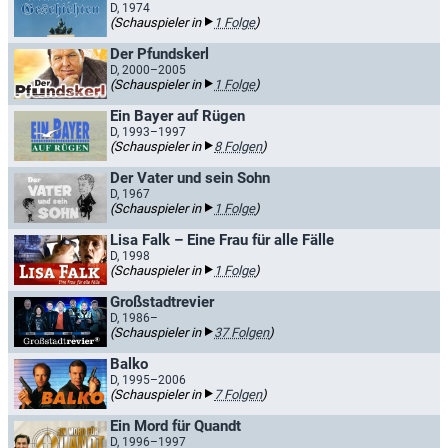
D, 1974
(Schauspieler in
1 Folge
)
Der Pfundskerl
D, 2000–2005
(Schauspieler in
1 Folge
)
Ein Bayer auf Rügen
D, 1993–1997
(Schauspieler in
8 Folgen
)
Der Vater und sein Sohn
D, 1967
(Schauspieler in
1 Folge
)
Lisa Falk – Eine Frau für alle Fälle
D, 1998
(Schauspieler in
1 Folge
)
Großstadtrevier
D, 1986–
(Schauspieler in
37 Folgen
)
Balko
D, 1995–2006
(Schauspieler in
7 Folgen
)
Ein Mord für Quandt
D, 1996–1997