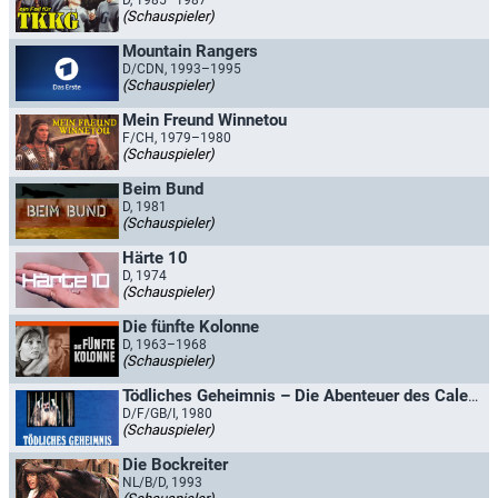
D, 1985–1987
(Schauspieler)
Mountain Rangers
D/CDN, 1993–1995
(Schauspieler)
Mein Freund Winnetou
F/CH, 1979–1980
(Schauspieler)
Beim Bund
D, 1981
(Schauspieler)
Härte 10
D, 1974
(Schauspieler)
Die fünfte Kolonne
D, 1963–1968
(Schauspieler)
Tödliches Geheimnis – Die Abenteuer des Caleb Williams
D/F/GB/I, 1980
(Schauspieler)
Die Bockreiter
NL/B/D, 1993