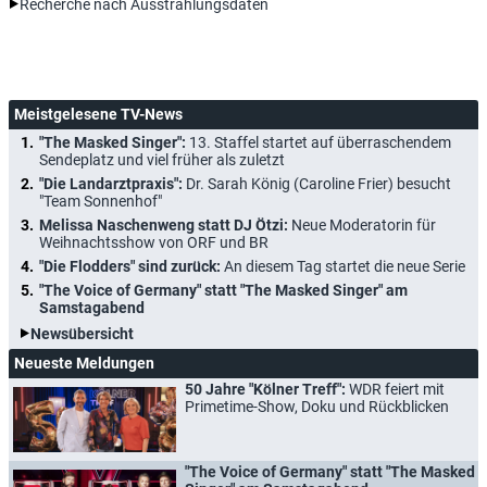
Recherche nach Ausstrahlungsdaten
Meistgelesene TV-News
"The Masked Singer":
13. Staffel startet auf überraschendem
Sendeplatz und viel früher als zuletzt
"Die Landarztpraxis":
Dr. Sarah König (Caroline Frier) besucht
"Team Sonnenhof"
Melissa Naschenweng statt DJ Ötzi:
Neue Moderatorin für
Weihnachtsshow von ORF und BR
"Die Flodders" sind zurück:
An diesem Tag startet die neue Serie
"The Voice of Germany" statt "The Masked Singer" am
Samstagabend
Newsübersicht
Neueste Meldungen
50 Jahre "Kölner Treff":
WDR feiert mit
Primetime-Show, Doku und Rückblicken
"The Voice of Germany" statt "The Masked