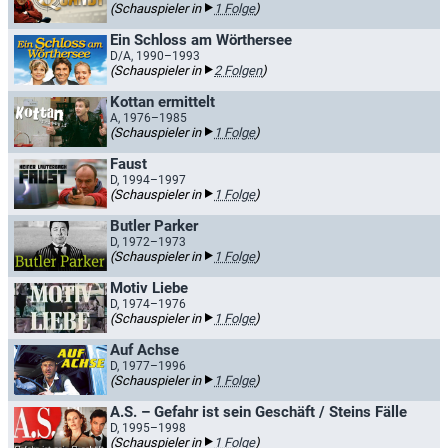
(Schauspieler in
1 Folge
)
Ein Schloss am Wörthersee
D/A, 1990–1993
(Schauspieler in
2 Folgen
)
Kottan ermittelt
A, 1976–1985
(Schauspieler in
1 Folge
)
Faust
D, 1994–1997
(Schauspieler in
1 Folge
)
Butler Parker
D, 1972–1973
(Schauspieler in
1 Folge
)
Motiv Liebe
D, 1974–1976
(Schauspieler in
1 Folge
)
Auf Achse
D, 1977–1996
(Schauspieler in
1 Folge
)
A.S. – Gefahr ist sein Geschäft / Steins Fälle
D, 1995–1998
(Schauspieler in
1 Folge
)