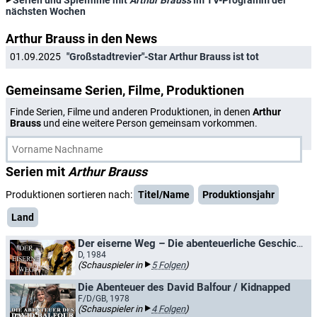
Serien und Spielfilme mit
Arthur Brauss
im TV-Programm der
nächsten Wochen
Arthur Brauss in den News
01.09.2025
"Großstadtrevier"-Star Arthur Brauss ist tot
Gemeinsame Serien, Filme, Produktionen
Finde Serien, Filme und anderen Produktionen, in denen
Arthur
Brauss
und eine weitere Person gemeinsam vorkommen.
Serien mit
Arthur Brauss
Produktionen sortieren nach:
Titel/Name
Produktionsjahr
Land
Der eiserne Weg – Die abenteuerliche Geschichte des Veit Kolb
D, 1984
(Schauspieler in
5 Folgen
)
Die Abenteuer des David Balfour / Kidnapped
F/D/GB, 1978
(Schauspieler in
4 Folgen
)