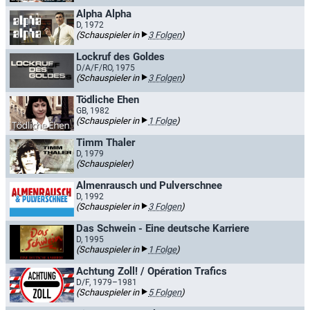
Alpha Alpha
D, 1972
(Schauspieler in
3 Folgen
)
Lockruf des Goldes
D/A/F/RO, 1975
(Schauspieler in
3 Folgen
)
Tödliche Ehen
GB, 1982
(Schauspieler in
1 Folge
)
Timm Thaler
D, 1979
(Schauspieler)
Almenrausch und Pulverschnee
D, 1992
(Schauspieler in
3 Folgen
)
Das Schwein - Eine deutsche Karriere
D, 1995
(Schauspieler in
1 Folge
)
Achtung Zoll! / Opération Trafics
D/F, 1979–1981
(Schauspieler in
5 Folgen
)