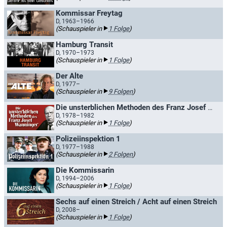
Kommissar Freytag
D, 1963–1966
(Schauspieler in
1 Folge
)
Hamburg Transit
D, 1970–1973
(Schauspieler in
1 Folge
)
Der Alte
D, 1977–
(Schauspieler in
9 Folgen
)
Die unsterblichen Methoden des Franz Josef Wanninger / Wiedersehen mit Wanninger
D, 1978–1982
(Schauspieler in
1 Folge
)
Polizeiinspektion 1
D, 1977–1988
(Schauspieler in
2 Folgen
)
Die Kommissarin
D, 1994–2006
(Schauspieler in
1 Folge
)
Sechs auf einen Streich / Acht auf einen Streich
D, 2008–
(Schauspieler in
1 Folge
)