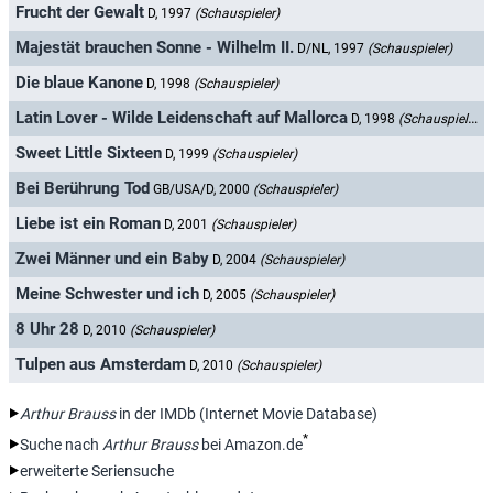
Frucht der Gewalt
D, 1997
(Schauspieler)
Majestät brauchen Sonne - Wilhelm II.
D/NL, 1997
(Schauspieler)
Die blaue Kanone
D, 1998
(Schauspieler)
Latin Lover - Wilde Leidenschaft auf Mallorca
D, 1998
(Schauspieler)
Sweet Little Sixteen
D, 1999
(Schauspieler)
Bei Berührung Tod
GB/USA/D, 2000
(Schauspieler)
Liebe ist ein Roman
D, 2001
(Schauspieler)
Zwei Männer und ein Baby
D, 2004
(Schauspieler)
Meine Schwester und ich
D, 2005
(Schauspieler)
8 Uhr 28
D, 2010
(Schauspieler)
Tulpen aus Amsterdam
D, 2010
(Schauspieler)
Arthur Brauss
in der IMDb (Internet Movie Database)
*
Suche nach
Arthur Brauss
bei Amazon.de
erweiterte Seriensuche