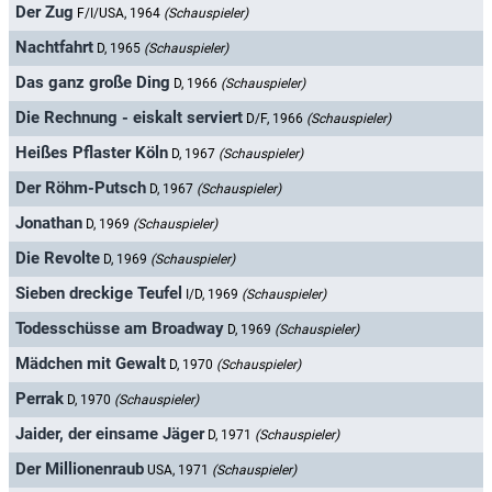
Der Zug
F/I/USA, 1964
(Schauspieler)
Nachtfahrt
D, 1965
(Schauspieler)
Das ganz große Ding
D, 1966
(Schauspieler)
Die Rechnung - eiskalt serviert
D/F, 1966
(Schauspieler)
Heißes Pflaster Köln
D, 1967
(Schauspieler)
Der Röhm-Putsch
D, 1967
(Schauspieler)
Jonathan
D, 1969
(Schauspieler)
Die Revolte
D, 1969
(Schauspieler)
Sieben dreckige Teufel
I/D, 1969
(Schauspieler)
Todesschüsse am Broadway
D, 1969
(Schauspieler)
Mädchen mit Gewalt
D, 1970
(Schauspieler)
Perrak
D, 1970
(Schauspieler)
Jaider, der einsame Jäger
D, 1971
(Schauspieler)
Der Millionenraub
USA, 1971
(Schauspieler)