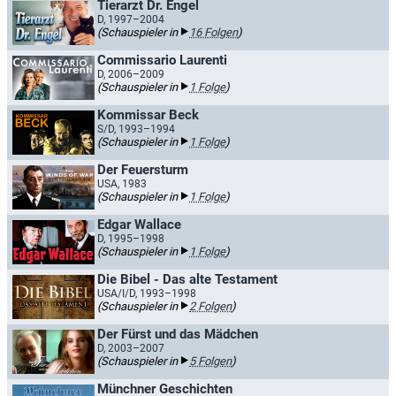
Tierarzt Dr. Engel
D, 1997–2004
(Schauspieler in
16 Folgen
)
Commissario Laurenti
D, 2006–2009
(Schauspieler in
1 Folge
)
Kommissar Beck
S/D, 1993–1994
(Schauspieler in
1 Folge
)
Der Feuersturm
USA, 1983
(Schauspieler in
1 Folge
)
Edgar Wallace
D, 1995–1998
(Schauspieler in
1 Folge
)
Die Bibel - Das alte Testament
USA/I/D, 1993–1998
(Schauspieler in
2 Folgen
)
Der Fürst und das Mädchen
D, 2003–2007
(Schauspieler in
5 Folgen
)
Münchner Geschichten