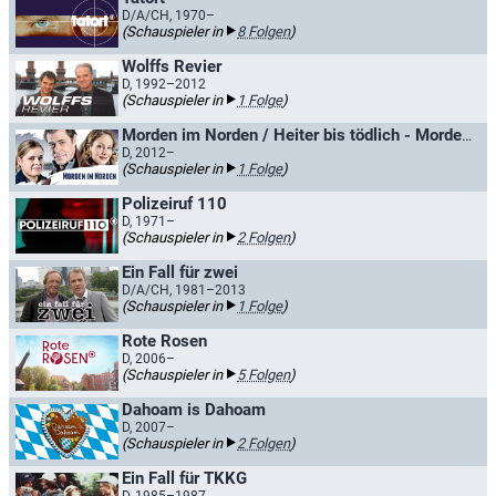
D/A/CH, 1970–
(Schauspieler in
8 Folgen
)
Wolffs Revier
D, 1992–2012
(Schauspieler in
1 Folge
)
Morden im Norden / Heiter bis tödlich - Morden im Norden
D, 2012–
(Schauspieler in
1 Folge
)
Polizeiruf 110
D, 1971–
(Schauspieler in
2 Folgen
)
Ein Fall für zwei
D/A/CH, 1981–2013
(Schauspieler in
1 Folge
)
Rote Rosen
D, 2006–
(Schauspieler in
5 Folgen
)
Dahoam is Dahoam
D, 2007–
(Schauspieler in
2 Folgen
)
Ein Fall für TKKG