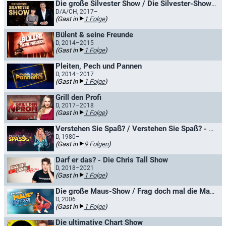
Die große Silvester Show / Die Silvester-Showparty
D/A/CH, 2017–
(Gast in
1 Folge
)
Bülent & seine Freunde
D, 2014–2015
(Gast in
1 Folge
)
Pleiten, Pech und Pannen
D, 2014–2017
(Gast in
1 Folge
)
Grill den Profi
D, 2017–2018
(Gast in
1 Folge
)
Verstehen Sie Spaß? / Verstehen Sie Spaß? - Die Hallervorden-Show
D, 1980–
(Gast in
9 Folgen
)
Darf er das? - Die Chris Tall Show
D, 2018–2021
(Gast in
1 Folge
)
Die große Maus-Show / Frag doch mal die Maus
D, 2006–
(Gast in
1 Folge
)
Die ultimative Chart Show