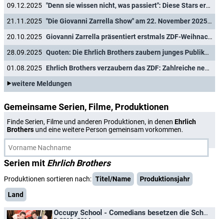
09.12.2025
"Denn sie wissen nicht, was passiert": Diese Stars ersetzen Jauch, Gottschalk und Schöneberger
21.11.2025
"Die Giovanni Zarrella Show" am 22. November 2025 mit Michael Patrick Kelly, Beatrice Egli und Josh Groban
20.10.2025
Giovanni Zarrella präsentiert erstmals ZDF-Weihnachtsshow - mit diesen Gästen
28.09.2025
Quoten: Die Ehrlich Brothers zaubern junges Publikum zum ZDF
01.08.2025
Ehrlich Brothers verzaubern das ZDF: Zahlreiche neue TV-Projekte mit den Magier-Brüdern
weitere Meldungen
Gemeinsame Serien, Filme, Produktionen
Finde Serien, Filme und anderen Produktionen, in denen
Ehrlich
Brothers
und eine weitere Person gemeinsam vorkommen.
Serien mit
Ehrlich Brothers
Produktionen sortieren nach:
Titel/Name
Produktionsjahr
Land
Occupy School - Comedians besetzen die Schule