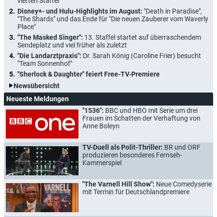
vierten Staffel
Disney+- und Hulu-Highlights im August:
"Death in Paradise",
"The Shards" und das Ende für "Die neuen Zauberer vom Waverly
Place"
"The Masked Singer":
13. Staffel startet auf überraschendem
Sendeplatz und viel früher als zuletzt
"Die Landarztpraxis":
Dr. Sarah König (Caroline Frier) besucht
"Team Sonnenhof"
"Sherlock & Daughter" feiert Free-TV-Premiere
Newsübersicht
Neueste Meldungen
"1536":
BBC und HBO mit Serie um drei
Frauen im Schatten der Verhaftung von
Anne Boleyn
TV-Duell als Polit-Thriller:
BR und ORF
produzieren besonderes Fernseh-
Kammerspiel
"The Varnell Hill Show":
Neue Comedyserie
mit Termin für Deutschlandpremiere