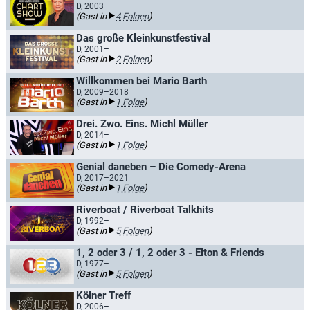
D, 2003–
(Gast in
4 Folgen
)
Das große Kleinkunstfestival
D, 2001–
(Gast in
2 Folgen
)
Willkommen bei Mario Barth
D, 2009–2018
(Gast in
1 Folge
)
Drei. Zwo. Eins. Michl Müller
D, 2014–
(Gast in
1 Folge
)
Genial daneben – Die Comedy-Arena
D, 2017–2021
(Gast in
1 Folge
)
Riverboat / Riverboat Talkhits
D, 1992–
(Gast in
5 Folgen
)
1, 2 oder 3 / 1, 2 oder 3 - Elton & Friends
D, 1977–
(Gast in
5 Folgen
)
Kölner Treff
D, 2006–