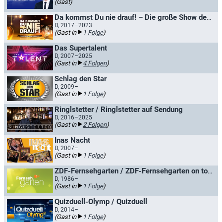
(Gast)
Da kommst Du nie drauf! – Die große Show der schrägen Fragen
D, 2017–2023
(Gast in
1 Folge
)
Das Supertalent
D, 2007–2025
(Gast in
4 Folgen
)
Schlag den Star
D, 2009–
(Gast in
1 Folge
)
Ringlstetter / Ringlstetter auf Sendung
D, 2016–2025
(Gast in
2 Folgen
)
Inas Nacht
D, 2007–
(Gast in
1 Folge
)
ZDF-Fernsehgarten / ZDF-Fernsehgarten on tour
D, 1986–
(Gast in
1 Folge
)
Quizduell-Olymp / Quizduell
D, 2014–
(Gast in
1 Folge
)