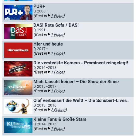
PUR+
D, 2006–
(Gast in
1 Folge
)
DAS! Rote Sofa / DAS!
D, 1991–
(Gast in
1 Folge
)
Hier und heute
D, 2017–
(Gast in
1 Folge
)
Die versteckte Kamera - Prominent reingelegt!
D, 2016–2018
(Gast in
1 Folge
)
Mich täuscht keiner! – Die Show der Sinne
D, 2015–2017
(Gast in
1 Folge
)
Olaf verbessert die Welt! – Die Schubert-Liveshow
D, 2013–2016
(Gast in
2 Folgen
)
Kleine Fans & Große Stars
D, 2014–2015
(Gast in
1 Folge
)