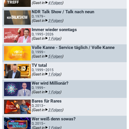
(Gast in
4 Folgen
)
NDR Talk Show / Talk nach neun
D, 1979–
(Gast in
3 Folgen
)
Immer wieder sonntags
D, 1995–2026
(Gast in
1 Folge
)
Volle Kanne - Service täglich / Volle Kanne
D, 1999–
(Gast in
5 Folgen
)
TV total
D, 1999–2015
(Gast in
1 Folge
)
Wer wird Millionär?
D, 1999–
(Gast in
1 Folge
)
Bares für Rares
D, 2013–
(Gast in
3 Folgen
)
Wer weiß denn sowas?
D, 2015–
(Gast in
1 Folge
)