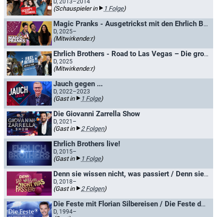
D, 2013–2014
(Schauspieler in
1 Folge
)
Magic Pranks - Ausgetrickst mit den Ehrlich Brothers
D, 2025–
(Mitwirkende:r)
Ehrlich Brothers - Road to Las Vegas – Die große USA-Tour
D, 2025
(Mitwirkende:r)
Jauch gegen ...
D, 2022–2023
(Gast in
1 Folge
)
Die Giovanni Zarrella Show
D, 2021–
(Gast in
2 Folgen
)
Ehrlich Brothers live!
D, 2015–
(Gast in
1 Folge
)
Denn sie wissen nicht, was passiert / Denn sie wissen nicht, was passiert - Die Jauch-Gottschalk-Schöneberger-Show
D, 2018–
(Gast in
2 Folgen
)
Die Feste mit Florian Silbereisen / Die Feste der Volksmusik
D, 1994–