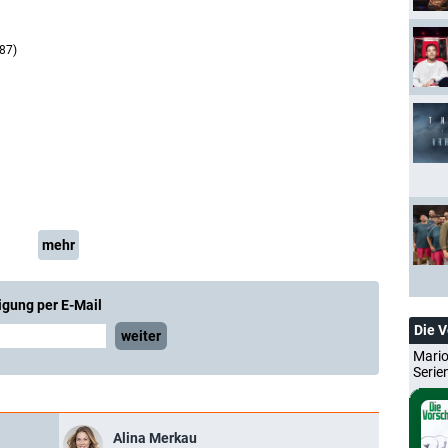
987)
mehr
igung per E-Mail
Die 
weiter
Mario
Serie
Alina Merkau