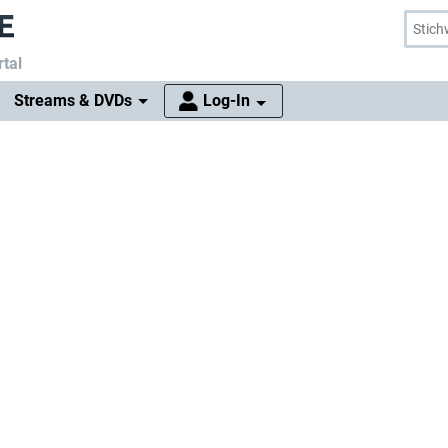
tal
Streams & DVDs
Log-In