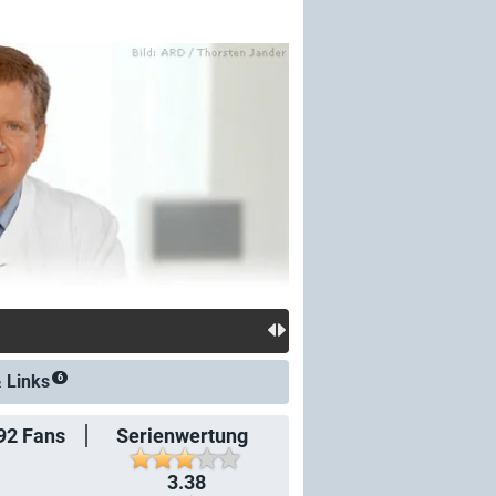
&
Links
6
92
Fans
Serienwertung
3.38