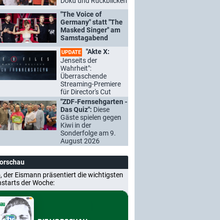
Doku und Rückblicken
"The Voice of
Germany" statt "The
Masked Singer" am
Samstagabend
"Akte X:
UPDATE
Jenseits der
Wahrheit":
Überraschende
Streaming-Premiere
für Director's Cut
"ZDF-Fernsehgarten -
Das Quiz":
Diese
Gäste spielen gegen
Kiwi in der
Sonderfolge am 9.
August 2026
Vorschau
, der Eismann präsentiert die wichtigsten
nstarts der Woche: