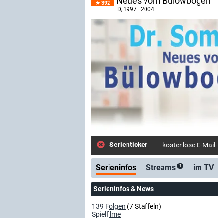
Neues vom Bülowbogen
392
D
, 1997–2004
Serienticker
kostenlose E-Mail
Serieninfos
Streams
im TV
1
Serieninfos & News
139 Folgen
(7 Staffeln)
Spielfilme