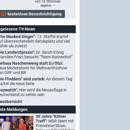
von
16
Stimmen
eigene: –
tgelesene TV-News
The Masked Singer":
13. Staffel startet
uf überraschendem Sendeplatz und viel
rüher als zuletzt
Die Landarztpraxis":
Dr. Sarah König
Caroline Frier) besucht "Team Sonnenhof"
elissa Naschenweng statt DJ Ötzi:
eue Moderatorin für Weihnachtsshow
on ORF und BR
Die Flodders" sind zurück:
An diesem Tag
tartet die neue Serie
Baywatch":
Hier wird die Neuauflage in
eutschland zu sehen sein
wsübersicht
ste Meldungen
50 Jahre "Kölner
Treff":
WDR feiert mit
Primetime-Show,