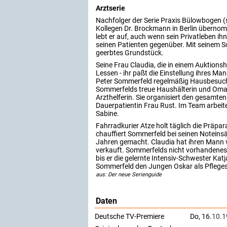
Arztserie
Nachfolger der Serie Praxis Bülowbogen (s
Kollegen Dr. Brockmann in Berlin übernomm
lebt er auf, auch wenn sein Privatleben ih
seinen Patienten gegenüber. Mit seinem Sch
geerbtes Grundstück.
Seine Frau Claudia, die in einem Auktions
Lessen - ihr paßt die Einstellung ihres Ma
Peter Sommerfeld regelmäßig Hausbesuche 
Sommerfelds treue Haushälterin und Oma-E
Arzthelferin. Sie organisiert den gesamten
Dauerpatientin Frau Rust. Im Team arbei
Sabine.
Fahrradkurier Atze holt täglich die Präpar
chauffiert Sommerfeld bei seinen Noteinsät
Jahren gemacht. Claudia hat ihren Mann 
verkauft. Sommerfelds nicht vorhandenes
bis er die gelernte Intensiv-Schwester Katj
Sommerfeld den Jungen Oskar als Pflege
aus: Der neue Serienguide
Daten
Deutsche TV-Premiere
Do, 16.
10.1