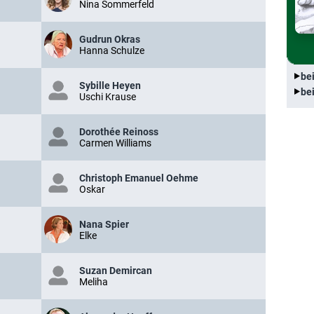
Nina Sommerfeld
Gudrun Okras
Hanna Schulze
be
Sybille Heyen
be
Uschi Krause
Dorothée Reinoss
Carmen Williams
Christoph Emanuel Oehme
Oskar
Nana Spier
Elke
Suzan Demircan
Meliha