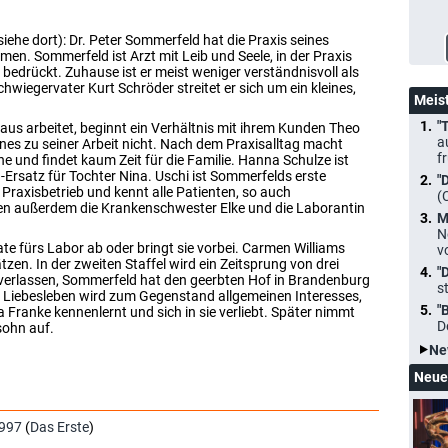
iehe dort): Dr. Peter Sommerfeld hat die Praxis seines
en. Sommerfeld ist Arzt mit Leib und Seele, in der Praxis
n bedrückt. Zuhause ist er meist weniger verständnisvoll als
wiegervater Kurt Schröder streitet er sich um ein kleines,
Meis
"
haus arbeitet, beginnt ein Verhältnis mit ihrem Kunden Theo
a
nnes zu seiner Arbeit nicht. Nach dem Praxisalltag macht
f
und findet kaum Zeit für die Familie. Hanna Schulze ist
rsatz für Tochter Nina. Uschi ist Sommerfelds erste
"
 Praxisbetrieb und kennt alle Patienten, so auch
(
ten außerdem die Krankenschwester Elke und die Laborantin
M
N
ate fürs Labor ab oder bringt sie vorbei. Carmen Williams
v
zen. In der zweiten Staffel wird ein Zeitsprung von drei
"
verlassen, Sommerfeld hat den geerbten Hof in Brandenburg
s
 Liebesleben wird zum Gegenstand allgemeinen Interesses,
"
a Franke kennenlernt und sich in sie verliebt. Später nimmt
D
sohn auf.
Ne
Neue
997
(
Das Erste
)