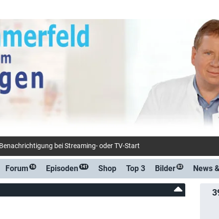
-Benachrichtigung bei Streaming- oder TV-Start
Forum
Episoden
Shop
Top 3
Bilder
News 
16
141
83
3