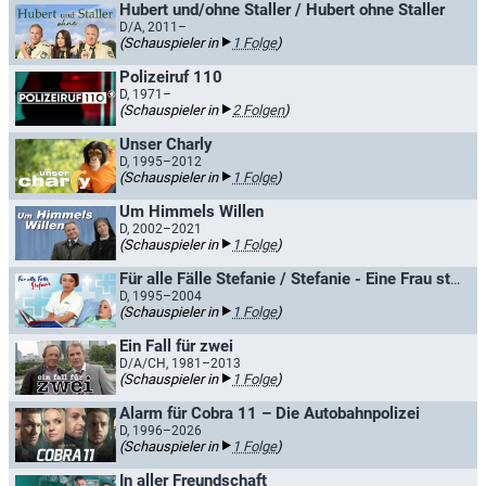
Hubert und/ohne Staller / Hubert ohne Staller
D/A, 2011–
(Schauspieler in
1 Folge
)
Polizeiruf 110
D, 1971–
(Schauspieler in
2 Folgen
)
Unser Charly
D, 1995–2012
(Schauspieler in
1 Folge
)
Um Himmels Willen
D, 2002–2021
(Schauspieler in
1 Folge
)
Für alle Fälle Stefanie / Stefanie - Eine Frau startet durch
D, 1995–2004
(Schauspieler in
1 Folge
)
Ein Fall für zwei
D/A/CH, 1981–2013
(Schauspieler in
1 Folge
)
Alarm für Cobra 11 – Die Autobahnpolizei
D, 1996–2026
(Schauspieler in
1 Folge
)
In aller Freundschaft