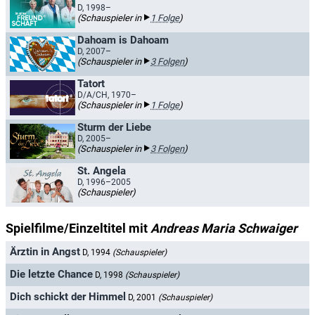
D, 1998–
(Schauspieler in
1 Folge
)
Dahoam is Dahoam
D, 2007–
(Schauspieler in
3 Folgen
)
Tatort
D/A/CH, 1970–
(Schauspieler in
1 Folge
)
Sturm der Liebe
D, 2005–
(Schauspieler in
3 Folgen
)
St. Angela
D, 1996–2005
(Schauspieler)
Spielfilme/Einzeltitel mit
Andreas Maria Schwaiger
Ärztin in Angst
D, 1994
(Schauspieler)
Die letzte Chance
D, 1998
(Schauspieler)
Dich schickt der Himmel
D, 2001
(Schauspieler)