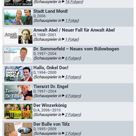
(Schauspieler in
16 Folgen
)
Stadt Land Mord!
D, 2006
(Schauspieler in
1 Folge
)
Anwalt Abel / Neuer Fall für Anwalt Abel
D, 1988–2001
(Schauspieler in
1 Folge
)
Dr. Sommerfeld – Neues vom Bülowbogen
D, 1997–2004
(Schauspieler in
6 Folgen
)
Hallo, Onkel Doc!
D, 1994–2000
(Schauspieler in
5 Folgen
)
Tierarzt Dr. Engel
D, 1997–2004
(Schauspieler in
4 Folgen
)
Der Winzerkönig
D/A, 2006–2010
(Schauspieler in
2 Folgen
)
Der Bulle von Tölz
D, 1995–2009
(Schauspieler in
2 Folgen
)