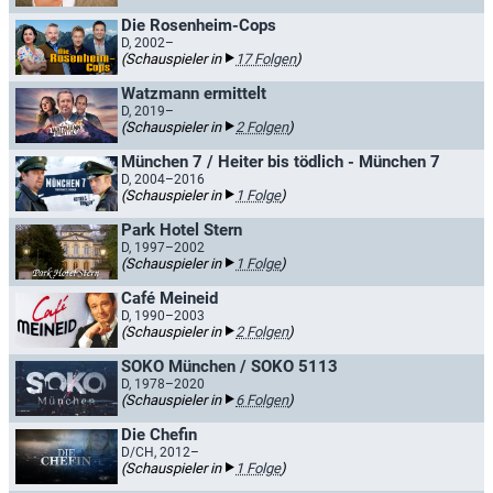
Die Rosenheim-Cops
D, 2002–
(Schauspieler in
17 Folgen
)
Watzmann ermittelt
D, 2019–
(Schauspieler in
2 Folgen
)
München 7 / Heiter bis tödlich - München 7
D, 2004–2016
(Schauspieler in
1 Folge
)
Park Hotel Stern
D, 1997–2002
(Schauspieler in
1 Folge
)
Café Meineid
D, 1990–2003
(Schauspieler in
2 Folgen
)
SOKO München / SOKO 5113
D, 1978–2020
(Schauspieler in
6 Folgen
)
Die Chefin
D/CH, 2012–
(Schauspieler in
1 Folge
)