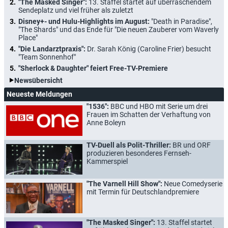
"The Masked Singer":
13. Staffel startet auf überraschendem
Sendeplatz und viel früher als zuletzt
Disney+- und Hulu-Highlights im August:
"Death in Paradise",
"The Shards" und das Ende für "Die neuen Zauberer vom Waverly
Place"
"Die Landarztpraxis":
Dr. Sarah König (Caroline Frier) besucht
"Team Sonnenhof"
"Sherlock & Daughter" feiert Free-TV-Premiere
Newsübersicht
Neueste Meldungen
"1536":
BBC und HBO mit Serie um drei
Frauen im Schatten der Verhaftung von
Anne Boleyn
TV-Duell als Polit-Thriller:
BR und ORF
produzieren besonderes Fernseh-
Kammerspiel
"The Varnell Hill Show":
Neue Comedyserie
mit Termin für Deutschlandpremiere
"The Masked Singer":
13. Staffel startet