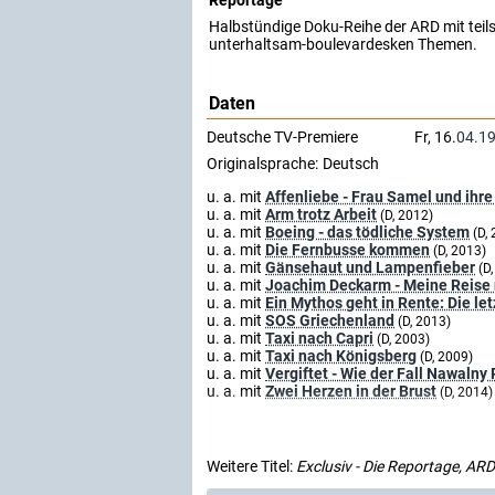
Reportage
Halbstündige Doku-Reihe der ARD mit teils 
unterhaltsam-boulevardesken Themen.
Daten
Deutsche TV-Premiere
Fr, 16.
04.1
Originalsprache:
Deutsch
u. a. mit
Affenliebe - Frau Samel und ihr
u. a. mit
Arm trotz Arbeit
(D, 2012)
u. a. mit
Boeing - das tödliche System
(D,
u. a. mit
Die Fernbusse kommen
(D, 2013)
u. a. mit
Gänsehaut und Lampenfieber
(D
u. a. mit
Joachim Deckarm - Meine Reise
u. a. mit
Ein Mythos geht in Rente: Die le
u. a. mit
SOS Griechenland
(D, 2013)
u. a. mit
Taxi nach Capri
(D, 2003)
u. a. mit
Taxi nach Königsberg
(D, 2009)
u. a. mit
Vergiftet - Wie der Fall Nawalny
u. a. mit
Zwei Herzen in der Brust
(D, 2014)
Weitere Titel:
Exclusiv - Die Reportage, AR