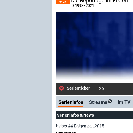
Die Reportage im Ersten
75
D
, 1993–2021
Serienticker
26.05.: Neue Folge
Serieninfos
Streams
im TV
22
Serieninfos & News
bisher 44 Folgen seit 2015