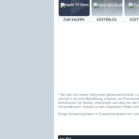
ZUM KAUFEN
KOSTENLOS
KOST
* Bei den mit einem Sternchen gekennzeichneten Links
solchen Link eine Bestellung, erhalten wir Provisi
Mehrkosten für Käufer, unterstützt uns aber bei der 
Versandkosten. Details zu den Angeboten finden sich
Einige Streaming-Daten
in Zusammenarbeit mit
Jus