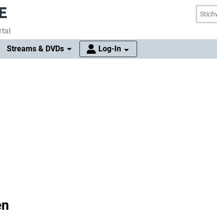
tal
Streams & DVDs
Log-In
en