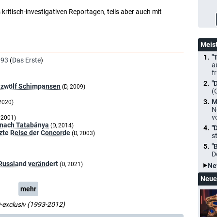
kritisch-investigativen Reportagen, teils aber auch mit
Meis
"
993
(
Das Erste
)
a
f
"
e zwölf Schimpansen
(D, 2009)
(
M
 2020)
N
v
, 2001)
 nach Tatabánya
(D, 2014)
"
tzte Reise der Concorde
(D, 2003)
s
"
D
 Russland verändert
(D, 2021)
Ne
Neue
mehr
D-exclusiv (1993-2012)