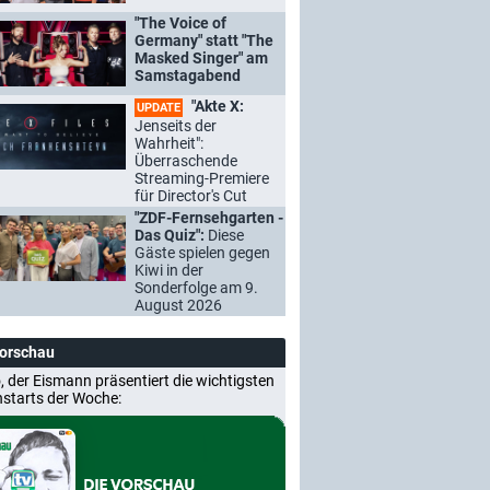
"The Voice of
Germany" statt "The
Masked Singer" am
Samstagabend
"Akte X:
UPDATE
Jenseits der
Wahrheit":
Überraschende
Streaming-Premiere
für Director's Cut
"ZDF-Fernsehgarten -
Das Quiz":
Diese
Gäste spielen gegen
Kiwi in der
Sonderfolge am 9.
August 2026
Vorschau
, der Eismann präsentiert die wichtigsten
nstarts der Woche: