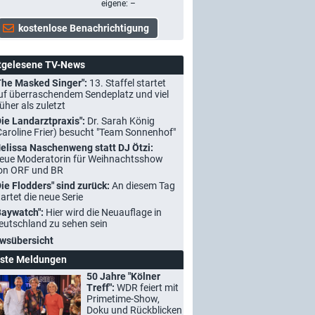
eigene: –
tgelesene TV-News
The Masked Singer":
13. Staffel startet
uf überraschendem Sendeplatz und viel
rüher als zuletzt
Die Landarztpraxis":
Dr. Sarah König
Caroline Frier) besucht "Team Sonnenhof"
elissa Naschenweng statt DJ Ötzi:
eue Moderatorin für Weihnachtsshow
on ORF und BR
Die Flodders" sind zurück:
An diesem Tag
tartet die neue Serie
Baywatch":
Hier wird die Neuauflage in
eutschland zu sehen sein
wsübersicht
ste Meldungen
50 Jahre "Kölner
Treff":
WDR feiert mit
Primetime-Show,
Doku und Rückblicken