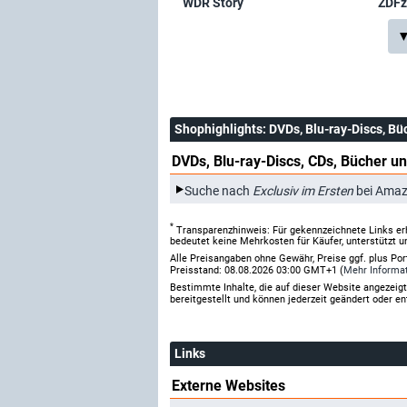
WDR Story
ZDF
▼
Shophighlights
: DVDs, Blu-ray-Discs, Bü
DVDs, Blu-ray-Discs, CDs, Bücher un
Suche nach
Exclusiv im Ersten
bei Amaz
*
Transparenzhinweis: Für gekennzeichnete Links er
bedeutet keine Mehrkosten für Käufer, unterstützt u
Alle Preisangaben ohne Gewähr, Preise ggf. plus Po
Preisstand: 08.08.2026 03:00 GMT+1 (
Mehr Informa
Bestimmte Inhalte, die auf dieser Website angezei
bereitgestellt und können jederzeit geändert oder en
Links
Externe Websites