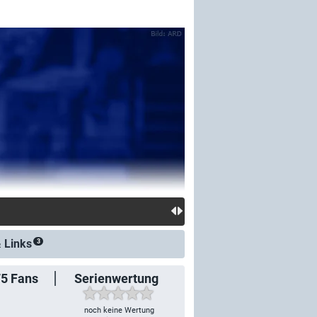
&
Links
3
75
Fans
Serienwertung
noch keine Wertung