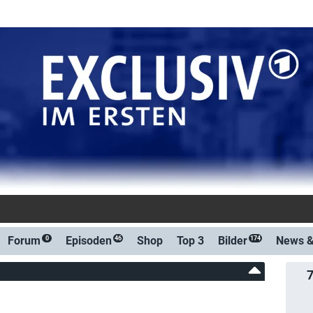
: Exclusiv im Erste
Forum
Episoden
Shop
Top 3
Bilder
News 
0
46
174