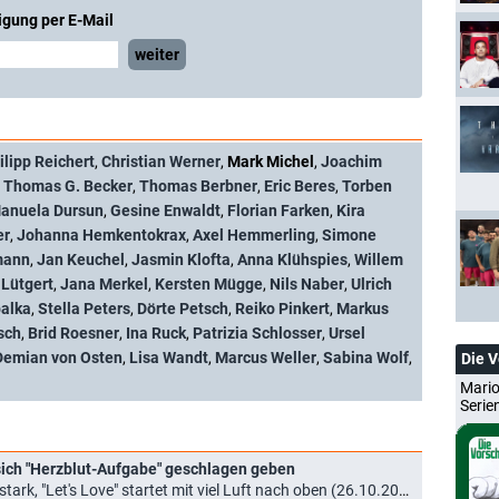
igung per E-Mail
weiter
ilipp Reichert
,
Christian Werner
,
Mark Michel
,
Joachim
,
Thomas G. Becker
,
Thomas Berbner
,
Eric Beres
,
Torben
anuela Dursun
,
Gesine Enwaldt
,
Florian Farken
,
Kira
er
,
Johanna Hemkentokrax
,
Axel Hemmerling
,
Simone
mann
,
Jan Keuchel
,
Jasmin Klofta
,
Anna Klühspies
,
Willem
 Lütgert
,
Jana Merkel
,
Kersten Mügge
,
Nils Naber
,
Ulrich
alka
,
Stella Peters
,
Dörte Petsch
,
Reiko Pinkert
,
Markus
sch
,
Brid Roesner
,
Ina Ruck
,
Patrizia Schlosser
,
Ursel
Demian von Osten
,
Lisa Wandt
,
Marcus Weller
,
Sabina Wolf
,
Die 
Mario
Serie
sich "Herzblut-Aufgabe" geschlagen geben
ark, "Let's Love" startet mit viel Luft nach oben (26.10.2021)