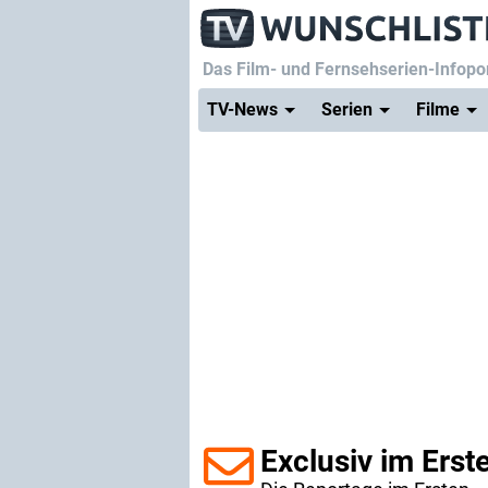
Das Film- und Fernsehserien-Infopor
TV-News
Serien
Filme
Exclusiv im Erst