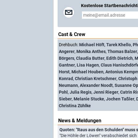
Kostenlose Startbenachricht
Cast & Crew
Drehbuch:
Michael Höft
,
Tarek Khello
,
Ph
Angerer
,
Monika Anthes
,
Thomas Balzer
Börgers
,
Claudia Butter
,
Edith Dietrich
,
M
Gantner
,
Lisa Hagen
,
Claus Hanischdörf
Horst
,
Michael Houben
,
Antonius Kemp
Konrad
,
Christian Kretschmer
,
Christoph
Neumann
,
Alexander Noodt
,
Susanne Op
Pohl
,
Julia Regis
,
Jenni Rieger
,
Catrin Ri
Sieber
,
Melanie Stucke
,
Jochen Taßler
,
Christina Zühlke
News & Meldungen
Quoten: "Raus aus den Schulden" muss 
"Die Höhle der Löwen" verabschiedet sich st