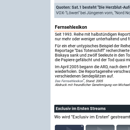
Quoten: Sat.1 besteht "Die Herzblut-Au
VOX-"Löwen" bei Jüngeren vorn, "Nord N
Fernsehlexikon
Seit 1993. Reihe mit halbstündigen Repor
nur mehr oder weniger unterhaltend und fr
Für ein eher untypisches Beispiel der Reih
Reportage "Das Totenschiff" recherchierte 
Biskaya sank und zwölf Seeleute in den To
die Papiere gefälscht und der Tod quasi m
Im April 2005 begann die ARD, nach dem F
wiederholen. Die Reportagereihe verschw
verschiedenen Sendeplätzen auf.
*
Das Fernsehlexikon
, Stand: 2005
Abdruck mit freundlicher Genehmigung von Michael
Exclusiv im Ersten Streams
Wo wird "Exclusiv im Ersten" gestream