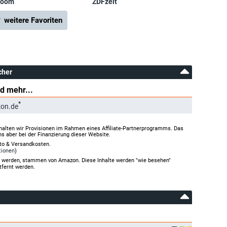
zoom
ZDFzeit
 weitere Favoriten
cher
d mehr...
*
on.de
halten wir Provisionen im Rahmen eines Affiliate-Partnerprogramms. Das
ns aber bei der Finanzierung dieser Website.
rto & Versandkosten.
tionen
)
gt werden, stammen von Amazon. Diese Inhalte werden "wie besehen"
tfernt werden.