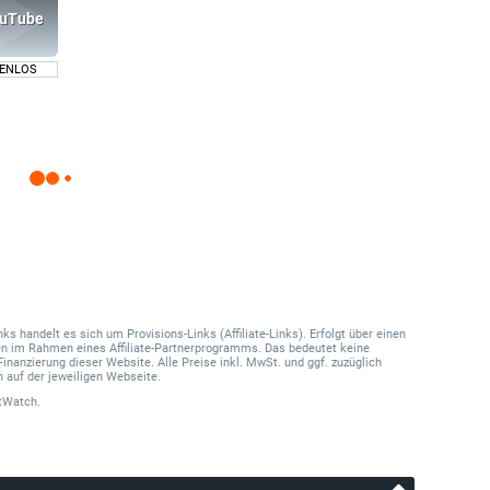
ENLOS
 handelt es sich um Provisions-Links (Affiliate-Links). Erfolgt über einen
onen im Rahmen eines Affiliate-Partnerprogramms. Das bedeutet keine
Finanzierung dieser Website. Alle Preise inkl. MwSt. und ggf. zuzüglich
 auf der jeweiligen Webseite.
tWatch.