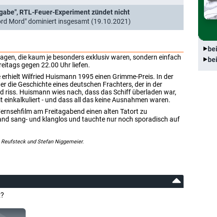
fgabe", RTL-Feuer-Experiment zündet nicht
ord Mord" dominiert insgesamt (19.10.2021)
be
tagen, die kaum je besonders exklusiv waren, sondern einfach
be
eitags gegen 22.00 Uhr liefen.
e erhielt Wilfried Huismann 1995 einen Grimme-Preis. In der
er die Geschichte eines deutschen Frachters, der in der
d riss. Huismann wies nach, dass das Schiff überladen war,
it einkalkuliert - und dass all das keine Ausnahmen waren.
ernsehfilm am Freitagabend einen alten Tatort zu
and sang- und klanglos und tauchte nur noch sporadisch auf
 Reufsteck und Stefan Niggemeier.
t?