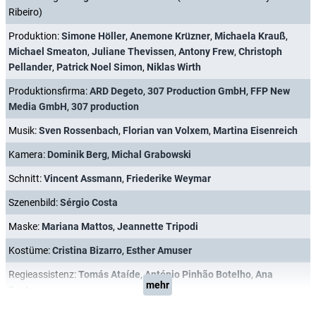
Ribeiro)
Produktion:
Simone Höller
,
Anemone Krüzner
,
Michaela Krauß
,
Michael Smeaton
,
Juliane Thevissen
,
Antony Frew
,
Christoph
Pellander
,
Patrick Noel Simon
,
Niklas Wirth
Produktionsfirma:
ARD Degeto
,
307 Production GmbH
,
FFP New
Media GmbH
,
307 production
Musik:
Sven Rossenbach
,
Florian van Volxem
,
Martina Eisenreich
Kamera:
Dominik Berg
,
Michal Grabowski
Schnitt:
Vincent Assmann
,
Friederike Weymar
Szenenbild:
Sérgio Costa
Maske:
Mariana Mattos
,
Jeannette Tripodi
Kostüme:
Cristina Bizarro
,
Esther Amuser
Regieassistenz:
Tomás Ataíde
,
António Pinhão Botelho
,
Ana
mehr
Rostron