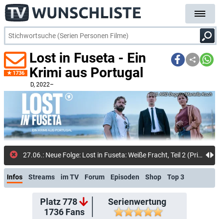
Lost in Fuseta - Ein
Krimi aus Portugal
1736
D
, 2022–
ARD Degeto/Mariella Koch
27.06.: Neue Folge: Lost in Fuseta: Weiße Fracht, Teil 2 (Prime Video Shop)
Infos
Streams
im TV
Forum
Episoden
Shop
Top 3
Platz 778
Serienwertung
1736
Fans