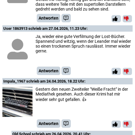
dass weitere Teile mit den supertollen Darstellern
gedreht werden und bald zu sehen sind.
Antworten
User 1863913
schrieb am 27.04.2026, 11.23 Uhr:
Ja, wieder eine gute Verfilmung der Lost-Bücher.
Spannend und witzig, wenn der Leander mal wieder
so einen trockenen Spruch rauslässt. Immer wieder
gerne.
Antworten
Impala​_​1​967
schrieb am 24.04.2026, 18.22 Uhr:
Gestern den neuen Zweiteiler "Weiße Fracht" in der
Mediathek gesehen. Auch dieser Krimi hat mir
wieder sehr gut gefallen. 👍
Antworten
Old School
schrieb am 26.04.2026, 20.41 Uhr: