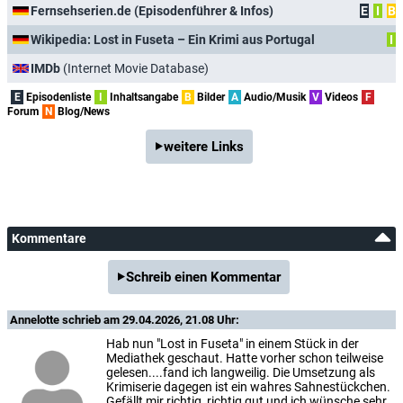
Fernsehserien.de (Episodenführer & Infos)
E
I
B
Wikipedia: Lost in Fuseta – Ein Krimi aus Portugal
I
IMDb
(Internet Movie Database)
E
Episodenliste
I
Inhaltsangabe
B
Bilder
A
Audio/Musik
V
Videos
F
Forum
N
Blog/News
weitere Links
Kommentare
Schreib einen Kommentar
Annelotte
schrieb am 29.04.2026, 21.08 Uhr:
Hab nun "Lost in Fuseta" in einem Stück in der
Mediathek geschaut. Hatte vorher schon teilweise
gelesen....fand ich langweilig. Die Umsetzung als
Krimiserie dagegen ist ein wahres Sahnestückchen.
Gefällt mir richtig, richtig gut und ich wünsche sehr,