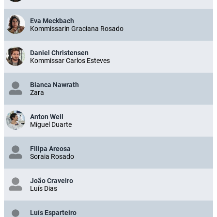
Eva Meckbach
Kommissarin Graciana Rosado
Daniel Christensen
Kommissar Carlos Esteves
Bianca Nawrath
Zara
Anton Weil
Miguel Duarte
Filipa Areosa
Soraia Rosado
João Craveiro
Luís Dias
Luís Esparteiro