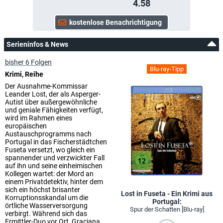
4.58
Serieninfos & News
bisher 6 Folgen
Blu-ray-Tipp
Krimi, Reihe
Der Ausnahme-Kommissar
Leander Lost, der als Asperger-
Autist über außergewöhnliche
und geniale Fähigkeiten verfügt,
wird im Rahmen eines
europäischen
Austauschprogramms nach
Portugal in das Fischerstädtchen
Fuseta versetzt, wo gleich ein
spannender und verzwickter Fall
auf ihn und seine einheimischen
Kollegen wartet: der Mord an
einem Privatdetektiv, hinter dem
sich ein höchst brisanter
Lost in Fuseta - Ein Krimi aus
Korruptionsskandal um die
Portugal:
örtliche Wasserversorgung
Spur der Schatten [Blu-ray]
verbirgt. Während sich das
Ermittler-Duo vor Ort, Graciana