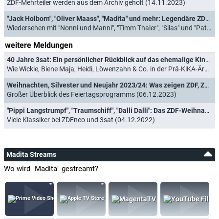
ZDF-Mehrteiler werden aus dem Archiv geholt (14.11.2023)
"Jack Holborn", "Oliver Maass", "Madita" und mehr: Legendäre ZDF-Weihnachtsserien zurück im TV!
Wiedersehen mit "Nonni und Manni", "Timm Thaler", "Silas" und "Patrik Pacard" (09.11.2022)
weitere Meldungen
40 Jahre 3sat: Ein persönlicher Rückblick auf das ehemalige Kinderprogramm des Kultursenders
Wie Wickie, Biene Maja, Heidi, Löwenzahn & Co. in der Prä-KiKA-Ära ein zweites Zuhause fanden (07.12.2024)
Weihnachten, Silvester und Neujahr 2023/24: Was zeigen ZDF, ZDFneo und 3sat?
Großer Überblick des Feiertagsprogramms (06.12.2023)
"Pippi Langstrumpf", "Traumschiff", "Dalli Dalli": Das ZDF-Weihnachtsprogramm 2022
Viele Klassiker bei ZDFneo und 3sat (04.12.2022)
Madita Streams
Wo wird "Madita" gestreamt?