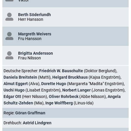
Berth Söderlundh
Herr Hansson
Margreth Weivers
Fru Hansson
Brigitta Andersson
Frau Nilsson
Deutsche Sprecher:
Friedrich W. Bauschulte
(Doktor Berglund),
Daniela Breitstein
(Matti),
Helgard Bruckhaus
(Kajsa Engström),
Almut Eggert
(Alva),
Dorette Hugo
(Margareta "Madita" Engström),
Uschi Hugo
(Lisabet Engström),
Norbert Langer
(Jonas Engström),
Edgar Ott
(Herr Nilsson),
Oliver Rohrbeck
(Abbe Nilsson),
Angela
Schultz-Zehden
(Mia),
Inge Wolffberg
(Linus-Ida)
Regie:
Göran Graffman
Drehbuch:
Astrid Lindgren