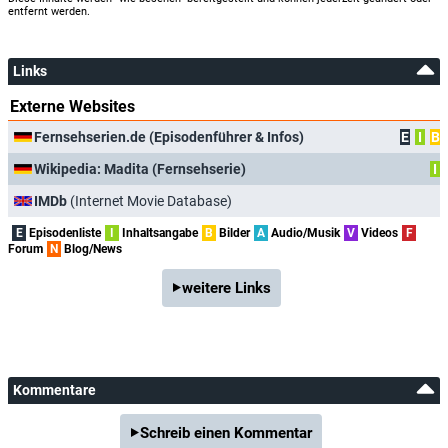
entfernt werden.
Links
Externe Websites
Fernsehserien.de (Episodenführer & Infos)
E
I
B
Wikipedia: Madita (Fernsehserie)
I
IMDb
(Internet Movie Database)
E
Episodenliste
I
Inhaltsangabe
B
Bilder
A
Audio/Musik
V
Videos
F
Forum
N
Blog/News
weitere Links
Kommentare
Schreib einen Kommentar