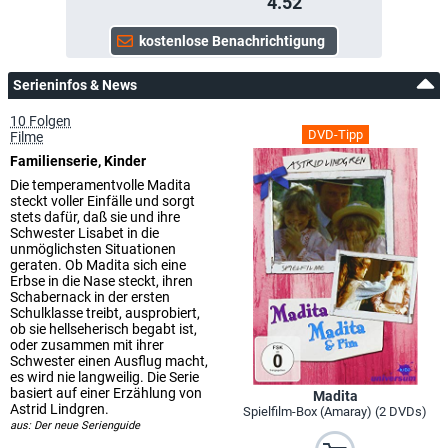
4.52
Serieninfos & News
10 Folgen
DVD-Tipp
Filme
Familienserie, Kinder
Die temperamentvolle Madita
steckt voller Einfälle und sorgt
stets dafür, daß sie und ihre
Schwester Lisabet in die
unmöglichsten Situationen
geraten. Ob Madita sich eine
Erbse in die Nase steckt, ihren
Schabernack in der ersten
Schulklasse treibt, ausprobiert,
ob sie hellseherisch begabt ist,
oder zusammen mit ihrer
Schwester einen Ausflug macht,
es wird nie langweilig. Die Serie
basiert auf einer Erzählung von
Madita
Astrid Lindgren.
Spielfilm-Box (Amaray) (2 DVDs)
aus: Der neue Serienguide