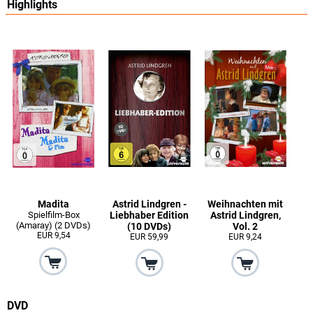
Highlights
Madita
Astrid Lindgren -
Weihnachten mit
Spielfilm-Box
Liebhaber Edition
Astrid Lindgren,
(Amaray) (2 DVDs)
(10 DVDs)
Vol. 2
EUR 9,54
EUR 59,99
EUR 9,24
DVD