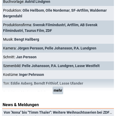
Buchvorlage:
Astrid Lindgren
Produktion:
Olle Hellbom
,
Olle Nordemar
,
SF-Artfilm
,
Waldemar
Bergendahl
Produktionsfirma:
Svensk Filmindustri
,
Artfilm
,
AB Svensk
Filmindustri
,
Taurus Film
,
ZDF
Musik:
Bengt Hallberg
Kamera:
Jörgen Persson
,
Pelle Johansson
,
P.A. Lundgren
Schnitt:
Jan Persson
Szenenbild:
Pelle Johansson
,
P.A. Lundgren
,
Lasse Westfelt
Kostüme:
Inger Pehrsson
Ton:
Eddie Axberg
,
Berndt Frithiof
,
Lasse Ulander
mehr
Redaktion:
Marianne Brink
News & Meldungen
Von "Anna" bis "Timm Thaler": Weitere Weihnachtsserien bei ZDFneo