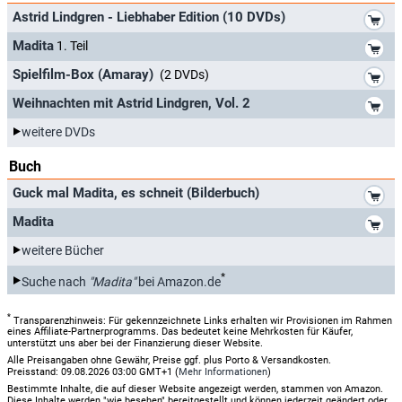
*
Astrid Lindgren - Liebhaber Edition (10 DVDs)
*
Madita
1. Teil
*
Spielfilm-Box (Amaray)
(2 DVDs)
*
Weihnachten mit Astrid Lindgren, Vol. 2
weitere DVDs
Buch
*
Guck mal Madita, es schneit (Bilderbuch)
*
Madita
weitere Bücher
*
Suche nach
"Madita"
bei Amazon.de
*
Transparenzhinweis: Für gekennzeichnete Links erhalten wir Provisionen im Rahmen
eines Affiliate-Partnerprogramms. Das bedeutet keine Mehrkosten für Käufer,
unterstützt uns aber bei der Finanzierung dieser Website.
Alle Preisangaben ohne Gewähr, Preise ggf. plus Porto & Versandkosten.
Preisstand: 09.08.2026 03:00 GMT+1 (
Mehr Informationen
)
Bestimmte Inhalte, die auf dieser Website angezeigt werden, stammen von Amazon.
Diese Inhalte werden "wie besehen" bereitgestellt und können jederzeit geändert oder