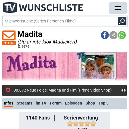
Madita
(Du är inte klok Madicken)
1140
S
, 1979
08.07.: Neue Folge: Madita und Pim (Prime Video Shop)
Infos
Streams
im TV
Forum
Episoden
Shop
Top 3
1140
Fans
Serienwertung